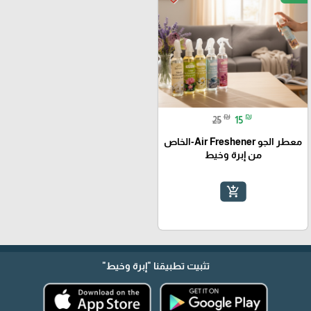
₪
₪
25
15
معطر الجو Air Freshener-الخاص
من إبرة وخيط
add_shopping_cart
تثبيت تطبيقنا
"إبرة وخيط"