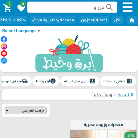
0
0
search
shopping_cart
favorite
home
الكل
تصفية المخزون
مجموعة رمضان والعيد 🌙
ماكينات خياطة
Select Language
▼
commute
emoji_emotions
account_box
ballot
طلباتي السابقة
دخول تجار الجملة
آراء زبائننا
مناطق التوصيل
الرئيسية
وصل حديثاً
معطرات وزيوت عطرية
-40%
favorite_border