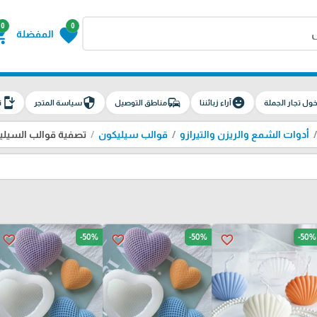
0
0
g_cart
favorite
المفضلة
install_mobile
security
commute
emoji_emotions
ول تجار الجملة
آراء زبائننا
مناطق التوصيل
سياسة المتجر
ت
أدوات الشمع والريزن والتيرازو
قوالب سيليكون
تصفية قوالب السيلي
-50%
-50%
-50%
favorite_border
favorite_border
favorite_border