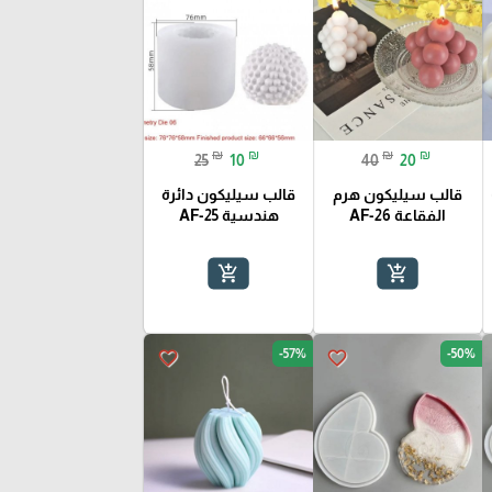
₪
₪
₪
₪
25
10
40
20
قالب سيليكون هرم
قالب سيليكون دائرة
الفقاعة AF-26
هندسية AF-25
add_shopping_cart
add_shopping_cart
-57%
-50%
favorite_border
favorite_border