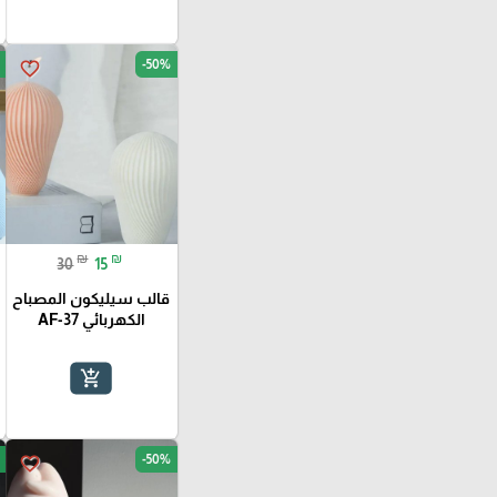
-50%
favorite_border
₪
₪
30
15
قالب سيليكون المصباح
الكهربائي AF-37
add_shopping_cart
-50%
favorite_border