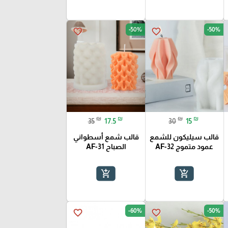
-50%
-50%
favorite_border
favorite_border
₪
₪
₪
₪
35
17.5
30
15
قالب سيليكون للشمع
قالب شمع أسطواني
عمود متموج AF-32
الصباح AF-31
add_shopping_cart
add_shopping_cart
-60%
-50%
favorite_border
favorite_border