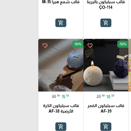
قالب سيليكون باليرينا
قالب شمع هيرا M-35
ÇO-114
add_shopping_cart
add_shopping_cart
-50%
-50%
favorite_border
favorite_border
₪
₪
₪
₪
30
15
20
10
قالب سيليكون القمر
قالب سيليكون الكرة
AF-39
الأرضية AF-38
add_shopping_cart
add_shopping_cart