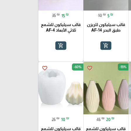
₪
₪
₪
₪
35
15
10
5
قالب سيليكون للريزن
قالب سيليكون للشمع
طبق البحر AF-14
ثلاثي الأبعاد AF-4
add_shopping_cart
add_shopping_cart
-60%
-55%
favorite_border
favorite_border
₪
₪
₪
₪
25
10
45
20
قالب سيليكون للشمع
قالب سيليكون للشمع