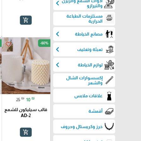
أدوات الشمع والريزن
chevron_left
والتيرازو
مستلزمات الطباعة
add_shopping_cart
الحرارية
chevron_left
مصانع الخياطة
-60%
favorite_border
chevron_left
تعبئة وتغليف
chevron_left
لوازم الخياطة
إكسسوارات الشال
والشعر
علاقات ملابس
₪
₪
25
10
قالب سيليكون للشمع
أقمشة
AD-2
خرز وكريستال وحروف
add_shopping_cart