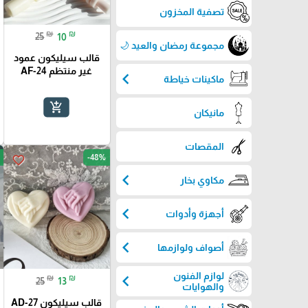
تصفية المخزون
₪
₪
25
10
مجموعة رمضان والعيد 🌙
قالب سيليكون عمود
غير منتظم AF-24
chevron_left
ماكينات خياطة
add_shopping_cart
مانيكان
المقصات
-48%
favorite_border
chevron_left
مكاوي بخار
chevron_left
أجهزة وأدوات
chevron_left
أصواف ولوازمها
لوازم الفنون
chevron_left
₪
₪
25
13
والهوايات
قالب سيليكون AD-27