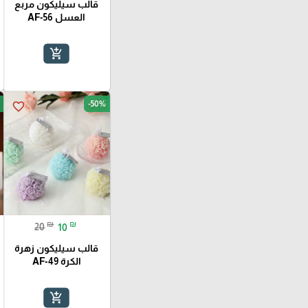
قالب سيليكون مربع
العسل AF-56
add_shopping_cart
-50%
favorite_border
₪
₪
20
10
قالب سيليكون زهرة
الكرة AF-49
add_shopping_cart