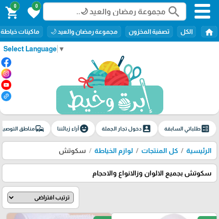
0
0
search
shopping_cart
favorite
home
الكل
تصفية المخزون
مجموعة رمضان والعيد 🌙
ماكينات خياطة
Select Language
▼
commute
emoji_emotions
account_box
ballot
طلباتي السابقة
دخول تجار الجملة
آراء زبائننا
مناطق التوصيل
الرئيسية
كل المنتجات
لوازم الخياطة
سكوتش
سكوتش بجميع الالوان وزالانواع والاحجام