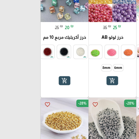
₪
₪
₪
₪
25
20
35
25
خرز لولو AB
خرز أكريليك مربع 10 مم
8mm
6mm
add_shopping_cart
add_shopping_cart
-28%
-28%
favorite_border
favorite_border