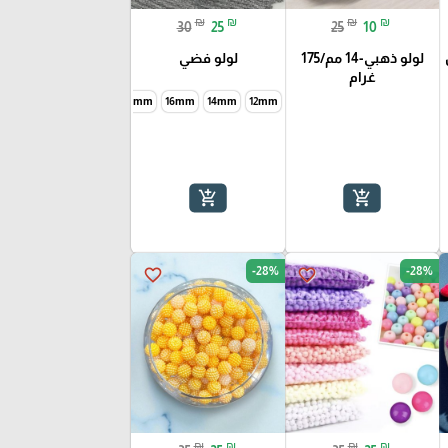
₪
₪
₪
₪
30
25
25
10
لولو ذهبي-14 مم/175
لولو فضي
غرام
20mm
16mm
14mm
12mm
add_shopping_cart
add_shopping_cart
-28%
-28%
favorite_border
favorite_border
₪
₪
₪
₪