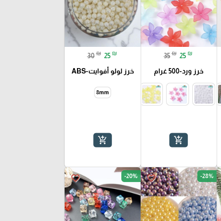
₪
₪
₪
₪
30
25
35
25
خرز ورد-500 غرام
خرز لولو أفوايت-ABS
8mm
add_shopping_cart
add_shopping_cart
-20%
-28%
favorite_border
favorite_border