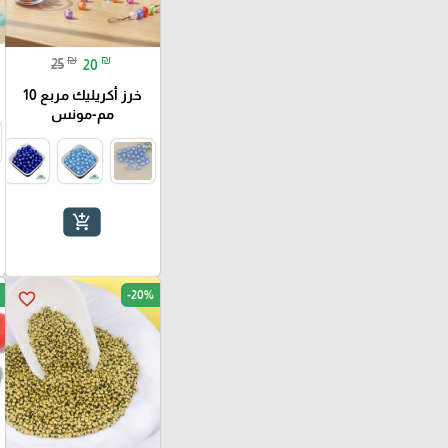
₪
₪
25
20
خرز أكريليك مربع 10
مم-مونس
add_shopping_cart
-20%
favorite_border