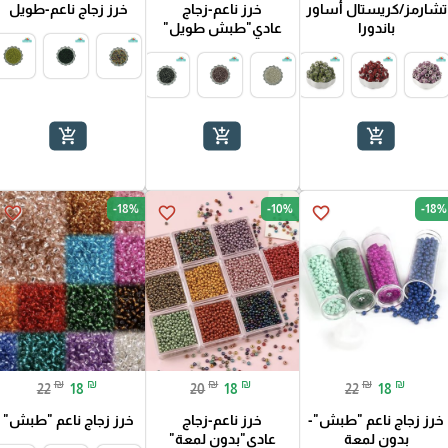
تشارمز/كريستال أساور
خرز ناعم-زجاج
خرز زجاج ناعم-طويل
باندورا
عادي"طبش طويل"
add_shopping_cart
add_shopping_cart
add_shopping_cart
-18%
-10%
-18%
favorite_border
favorite_border
favorite_border
₪
₪
₪
₪
₪
₪
22
18
20
18
22
18
خرز زجاج ناعم "طبش"-
خرز ناعم-زجاج
خرز زجاج ناعم "طبش"
بدون لمعة
عادي"بدون لمعة"