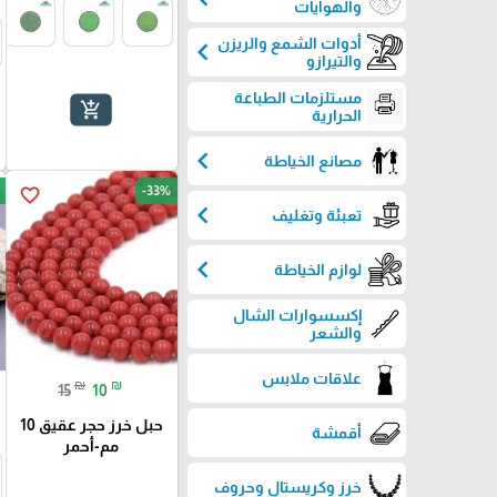
والهوايات
أدوات الشمع والريزن
chevron_left
والتيرازو
مستلزمات الطباعة
add_shopping_cart
الحرارية
chevron_left
مصانع الخياطة
-33%
favorite_border
chevron_left
تعبئة وتغليف
chevron_left
لوازم الخياطة
إكسسوارات الشال
والشعر
علاقات ملابس
₪
₪
15
10
حبل خرز حجر عقيق 10
أقمشة
مم-أحمر
خرز وكريستال وحروف