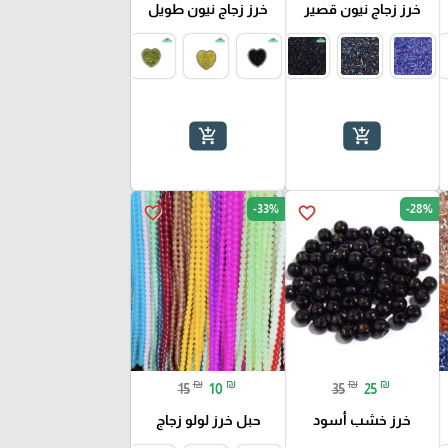
خرز زجاج نيون قصير
خرز زجاج نيون طويل
add_shopping_cart
add_shopping_cart
-33%
-28%
favorite_border
favorite_border
₪
₪
₪
₪
15
10
35
25
خرز خشب أسود
حبل خرز لولو زجاج