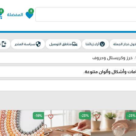
0
0
g_cart
favorite
المفضلة
install_mobile
security
commute
emoji_emotions
ول تجار الجملة
آراء زبائننا
مناطق التوصيل
سياسة المتجر
ت
خرز وكريستال وحروف
مات وأشكال وألوان متنوعة.
-16%
-28%
-28%
favorite_border
favorite_border
favorite_border