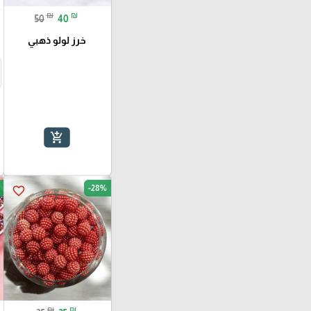
₪
₪
50
40
خرز لولو ذهبي
add_shopping_cart
-28%
favorite_border
₪
₪