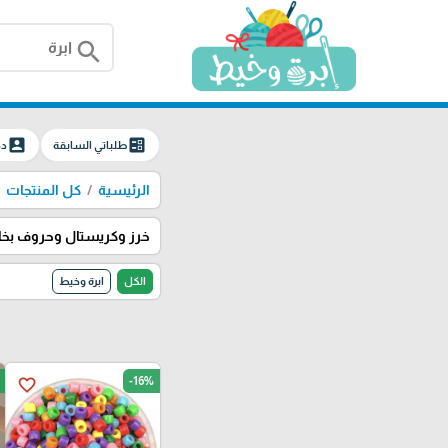
search
account_box
ballot
طلباتي السابقة
دخ
الرئيسية
كل المنتجات
خرز وكريستال وحروف بخا
الكل
ابرة وخيط
-16%
favorite_border