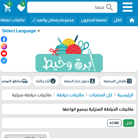
0
0
search
shopping_cart
favorite
home
الكل
تصفية المخزون
مجموعة رمضان والعيد 🌙
ماكينات خياطة
Select Language
▼
commute
emoji_emotions
account_box
ballot
طلباتي السابقة
دخول تجار الجملة
آراء زبائننا
مناطق التوصيل
الرئيسية
كل المنتجات
ماكينات خياطة
ماكينات خياطة منزلية
ماكينات الخياطة المنزلية بجميع انواعها
الكل
ACME