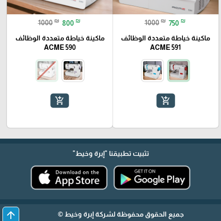
₪
₪
₪
₪
1000
800
1000
750
ماكينة خياطة متعددة الوظائف
ماكينة خياطة متعددة الوظائف
ACME 590
ACME 591
add_shopping_cart
add_shopping_cart
تثبيت تطبيقنا
"إبرة وخيط"
arrow_upward
جميع الحقوق محفوظة لشركة إبرة وخيط ©