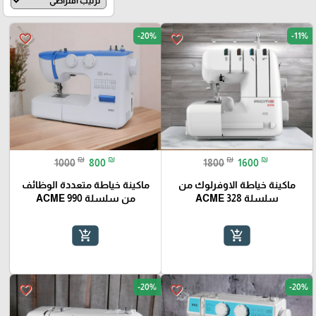
-20%
-11%
favorite_border
favorite_border
₪
₪
₪
₪
1000
800
1800
1600
ماكينة خياطة الاوفرلوك من
ماكينة خياطة متعددة الوظائف
سلسلة ACME 328
من سلسلة ACME 990
add_shopping_cart
add_shopping_cart
-20%
-20%
favorite_border
favorite_border