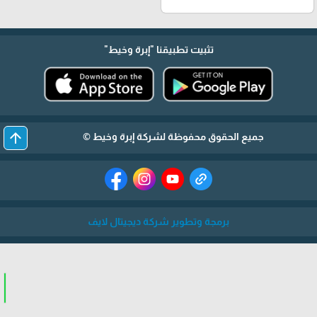
تثبيت تطبيقنا
"إبرة وخيط"
arrow_upward
جميع الحقوق محفوظة لشركة إبرة وخيط ©
برمجة وتطوير شركة ديجيتال لايف