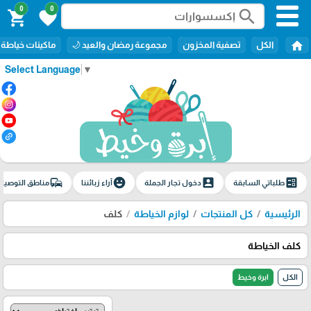
0
0
search
shopping_cart
favorite
home
الكل
تصفية المخزون
مجموعة رمضان والعيد 🌙
ماكينات خياطة
Select Language
▼
commute
emoji_emotions
account_box
ballot
طلباتي السابقة
دخول تجار الجملة
آراء زبائننا
مناطق التوصيل
الرئيسية
كل المنتجات
لوازم الخياطة
كلف
كلف الخياطة
الكل
ابرة وخيط