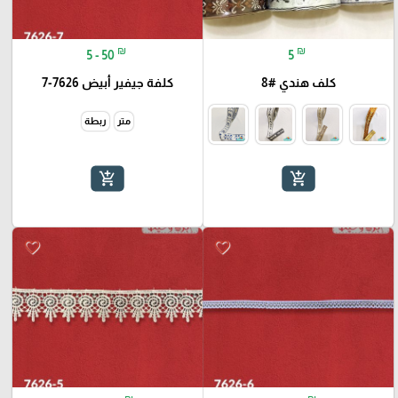
₪
₪
5 - 50
5
كلف هندي #8
كلفة جيفير أبيض 7626-7
متر
ربطة
add_shopping_cart
add_shopping_cart
favorite_border
favorite_border