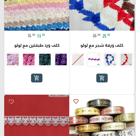
₪
₪
₪
₪
15
13
35
25
كلف ورقة شجر مع لولو
كلف ورد طبقتين مع لولو
add_shopping_cart
add_shopping_cart
favorite_border
favorite_border