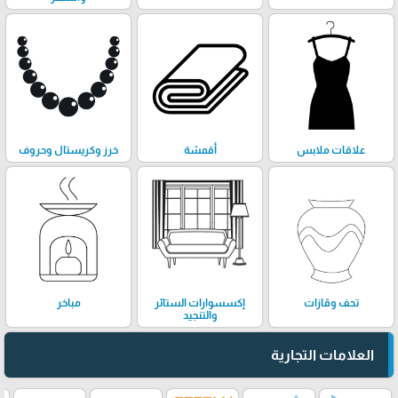
علاقات ملابس
أقمشة
خرز وكريستال وحروف
تحف وڤازات
إكسسوارات الستائر
مباخر
والتنجيد
العلامات التجارية