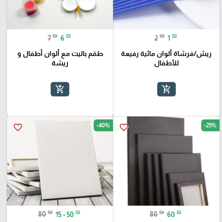
₪
₪
₪
₪
7
6
2
1
ريش/فرشاة ألوان مائية رفيعة
طقم باليت مع ألوان أطفال و
للأطفال
ريشة
add_shopping_cart
add_shopping_cart
-40%
-25%
favorite_border
favorite_border
₪
₪
₪
₪
80
15 - 50
80
60