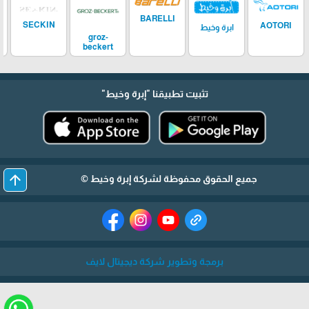
BARELLI
SECKIN
AOTORI
ابرة وخيط
groz-
beckert
تثبيت تطبيقنا
"إبرة وخيط"
arrow_upward
جميع الحقوق محفوظة لشركة إبرة وخيط ©
برمجة وتطوير شركة ديجيتال لايف