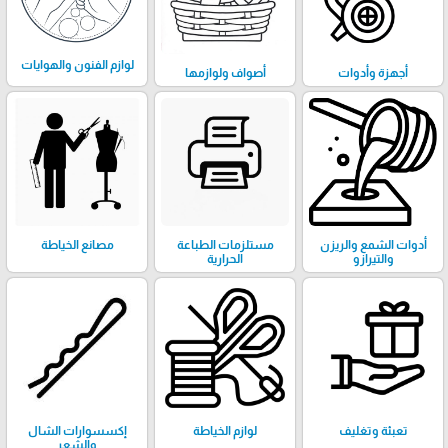
لوازم الفنون والهوايات
أجهزة وأدوات
أصواف ولوازمها
أدوات الشمع والريزن
مستلزمات الطباعة
مصانع الخياطة
والتيرازو
الحرارية
تعبئة وتغليف
لوازم الخياطة
إكسسوارات الشال
والشعر