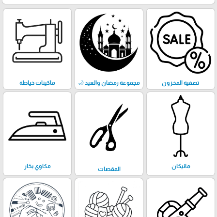
تصفية المخزون
مجموعة رمضان والعيد 🌙
ماكينات خياطة
مانيكان
مكاوي بخار
المقصات