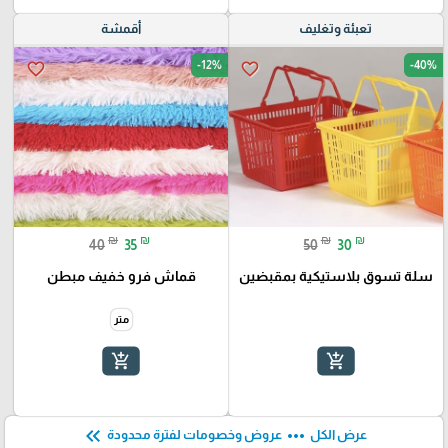
تعبئة وتغليف
أقمشة
-12%
-40%
favorite_border
favorite_border
₪
₪
₪
₪
40
35
50
30
سلة تسوق بلاستيكية بمقبضين
قماش فرو خفيف مبطن
متر
add_shopping_cart
add_shopping_cart
keyboard_double_arrow_left
more_horiz
عرض الكل
عروض وخصومات لفترة محدودة