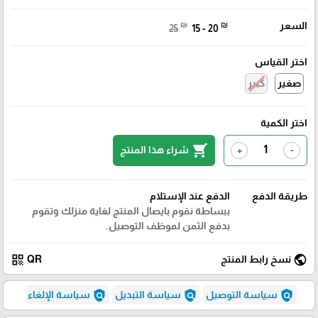
السعر
₪
₪
25
15 - 20
اختر القياس
صغير
كبير
اختر الكمية
shopping_cart
شراء هذا المنتج
+
-
طريقة الدفع
الدفع عند الإستلام
ببساطة نقوم بايصال المنتج لغاية منزلك وتقوم
بدفع الثمن لموظف التوصيل.
qr_code
public
نسخ رابط المنتج
QR
policy
policy
policy
سياسة التوصيل
سياسة التبديل
سياسة الإلغاء