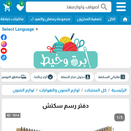
0
0
search
shopping_cart
favorite
home
الكل
تصفية المخزون
مجموعة رمضان والعيد 🌙
ماكينات خياطة
Select Language
▼
commute
emoji_emotions
account_box
ballot
طلباتي السابقة
دخول تجار الجملة
آراء زبائننا
مناطق التوصيل
الرئيسية
كل المنتجات
لوازم الفنون والهوايات
لوازم الفنون
دفتر رسم سكتش
1 / 5