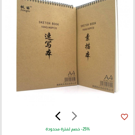
arrow_back_ios
arrow_forward_ios
favorite_border
-25%
خصم لفترة محدودة