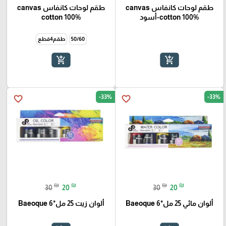
طقم لوحات كانفاس canvas
طقم لوحات كانفاس canvas
cotton 100%-أسود
cotton 100%
50/60
طقم4قطع
add_shopping_cart
add_shopping_cart
-33%
-33%
favorite_border
favorite_border
₪
₪
₪
₪
30
20
30
20
ألوان مائي 25 مل*6 Baeoque
ألوان زيت 25 مل*6 Baeoque