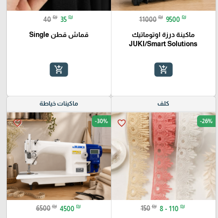
₪
₪
₪
₪
40
35
11000
9500
ماكينة درزة اوتوماتيك
قماش قطن Single
JUKI/Smart Solutions
add_shopping_cart
add_shopping_cart
كلف
ماكينات خياطة
-30%
-26%
favorite_border
favorite_border
₪
₪
₪
₪
6500
4500
150
8 - 110