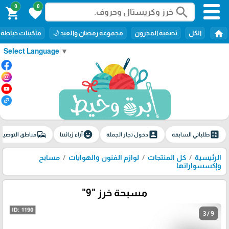
0
0
search
shopping_cart
favorite
home
الكل
تصفية المخزون
مجموعة رمضان والعيد 🌙
ماكينات خياطة
Select Language
▼
commute
emoji_emotions
account_box
ballot
طلباتي السابقة
دخول تجار الجملة
آراء زبائننا
مناطق التوصيل
الرئيسية
كل المنتجات
لوازم الفنون والهوايات
مسابح
وإكسسواراتها
مسبحة خرز "9"
3 / 9