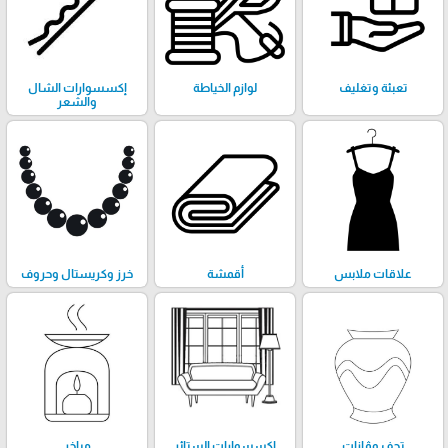
تعبئة وتغليف
لوازم الخياطة
إكسسوارات الشال
والشعر
علاقات ملابس
أقمشة
خرز وكريستال وحروف
تحف وڤازات
إكسسوارات الستائر
مباخر