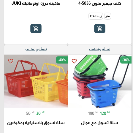
كلف جيفير ملون 5036-4
ماكينة درزة اوتوماتيك JUKI
متر
ربطة15Y
add_shopping_cart
add_shopping_cart
تعبئة وتغليف
تعبئة وتغليف
-40%
-36%
favorite_border
favorite_border
₪
₪
₪
₪
50
30
190
120
سلة تسوق مع عجال
سلة تسوق بلاستيكية بمقبضين