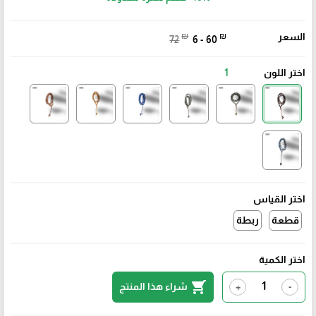
السعر
₪
₪
72
6 - 60
اختر اللون
1
اختر القياس
قطعة
ربطة
اختر الكمية
shopping_cart
شراء هذا المنتج
+
-