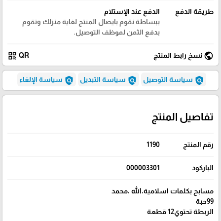
طريقة الدفع
الدفع عند الإستلام
ببساطة نقوم بايصال المنتج لغاية منزلك وتقوم
بدفع الثمن لموظف التوصيل.
qr_code
public
نسخ رابط المنتج
QR
policy
policy
policy
سياسة التوصيل
سياسة التبديل
سياسة الإلغاء
تفاصيل المنتج
رقم المنتج
1190
الباركود
000003301
مسابح بكلمات اسلامية،الله ،محمد
99حبة
الربطة تحتوي12 قطعة