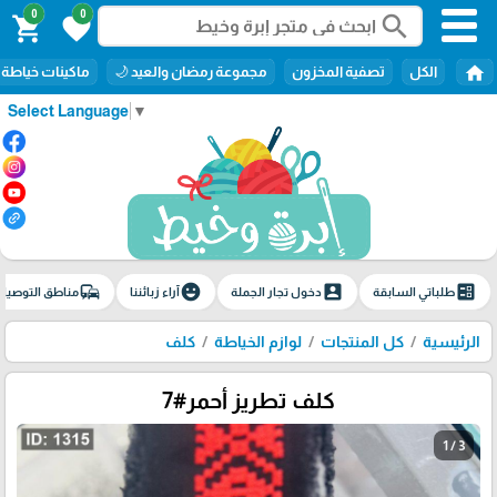
0
0
search
shopping_cart
favorite
home
الكل
تصفية المخزون
مجموعة رمضان والعيد 🌙
ماكينات خياطة
Select Language
▼
commute
emoji_emotions
account_box
ballot
طلباتي السابقة
دخول تجار الجملة
آراء زبائننا
مناطق التوصيل
الرئيسية
كل المنتجات
لوازم الخياطة
كلف
كلف تطريز أحمر#7
1 / 3