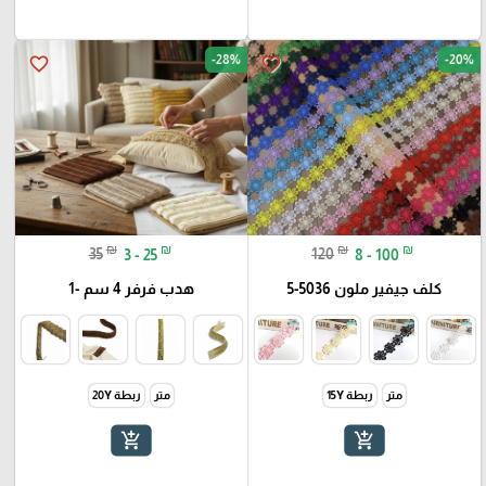
-28%
-20%
favorite_border
favorite_border
₪
₪
₪
₪
35
3 - 25
120
8 - 100
كلف جيفير ملون 5036-5
هدب فرفر 4 سم -1
متر
ربطة 15Y
متر
ربطة 20Y
add_shopping_cart
add_shopping_cart