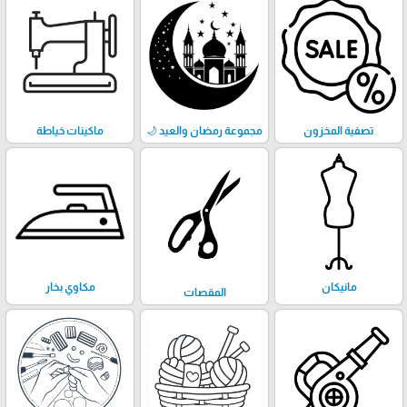
تصفية المخزون
مجموعة رمضان والعيد 🌙
ماكينات خياطة
مانيكان
مكاوي بخار
المقصات