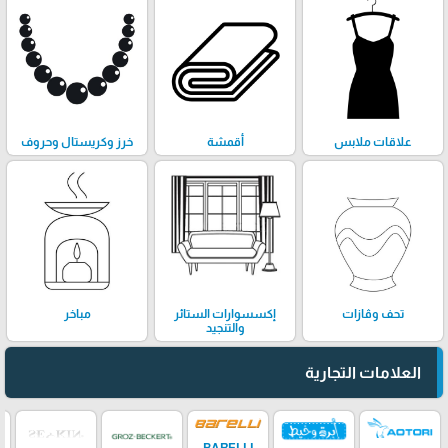
علاقات ملابس
أقمشة
خرز وكريستال وحروف
تحف وڤازات
إكسسوارات الستائر
مباخر
والتنجيد
العلامات التجارية
BARELLI