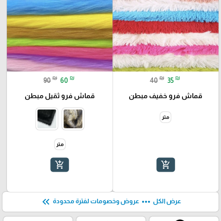
₪
₪
₪
₪
90
60
40
35
قماش فرو خفيف مبطن
قماش فرو ثقيل مبطن
متر
متر
add_shopping_cart
add_shopping_cart
keyboard_double_arrow_left
more_horiz
عرض الكل
عروض وخصومات لفترة محدودة