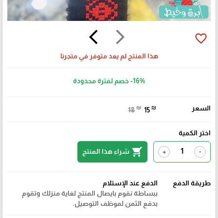
arrow_back_ios
arrow_forward_ios
favorite_border
هذا المنتج لم يعد متوفر في متجرنا
-16%
خصم لفترة محدودة
السعر
₪
₪
18
15
اختر الكمية
shopping_cart
شراء هذا المنتج
+
-
طريقة الدفع
الدفع عند الإستلام
ببساطة نقوم بايصال المنتج لغاية منزلك وتقوم
بدفع الثمن لموظف التوصيل.