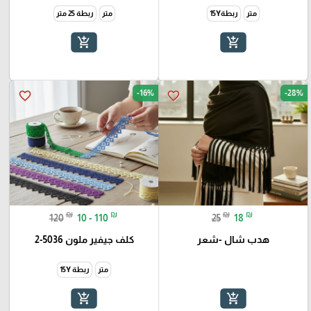
متر
ربطة15Y
متر
ربطة 25 متر
add_shopping_cart
add_shopping_cart
-16%
-28%
favorite_border
favorite_border
₪
₪
₪
₪
120
10 - 110
25
18
هدب شال -شعر
كلف جيفير ملون 5036-2
متر
ربطة 15Y
add_shopping_cart
add_shopping_cart