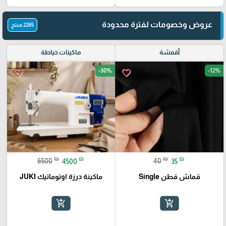
عروض وخصومات لفترة محدودة
2265 منتج
أقمشة
ماكينات خياطة
-30%
-12%
favorite_border
favorite_border
₪
₪
₪
₪
6500
4500
40
35
قماش قطن Single
ماكينة درزة اوتوماتيك JUKI
add_shopping_cart
add_shopping_cart