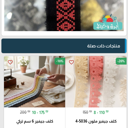
منتجات ذات صلة
-16%
-26%
favorite_border
favorite_border
₪
₪
₪
₪
200
10 - 175
150
8 - 110
كلف جيفير ملون 5036-4
كلف جيفير 6 سم تركي