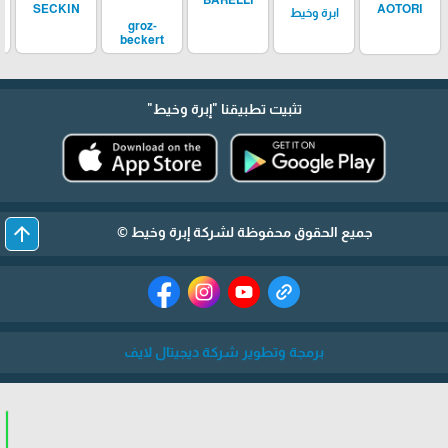
SECKIN
AOTORI
ابرة وخيط
groz-
beckert
تثبيت تطبيقنا
"إبرة وخيط"
arrow_upward
جميع الحقوق محفوظة لشركة إبرة وخيط ©
برمجة وتطوير شركة ديجيتال لايف