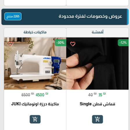
عروض وخصومات لفترة محدودة
2265 منتج
أقمشة
ماكينات خياطة
-30%
-12%
favorite_border
favorite_border
₪
₪
₪
₪
6500
4500
40
35
قماش قطن Single
ماكينة درزة اوتوماتيك JUKI
add_shopping_cart
add_shopping_cart