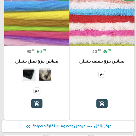
₪
₪
₪
₪
90
60
40
35
قماش فرو خفيف مبطن
قماش فرو ثقيل مبطن
متر
متر
add_shopping_cart
add_shopping_cart
keyboard_double_arrow_left
more_horiz
عرض الكل
عروض وخصومات لفترة محدودة