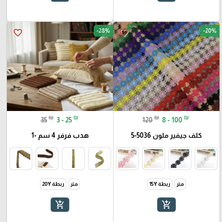
-28%
-20%
favorite_border
favorite_border
₪
₪
₪
₪
35
3 - 25
120
8 - 100
كلف جيفير ملون 5036-5
هدب فرفر 4 سم -1
متر
ربطة 15Y
متر
ربطة 20Y
add_shopping_cart
add_shopping_cart