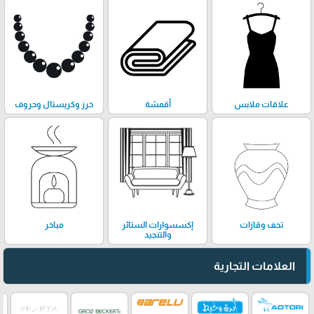
علاقات ملابس
أقمشة
خرز وكريستال وحروف
تحف وڤازات
إكسسوارات الستائر
مباخر
والتنجيد
العلامات التجارية