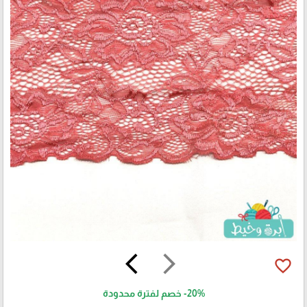
arrow_back_ios
arrow_forward_ios
favorite_border
-20%
خصم لفترة محدودة