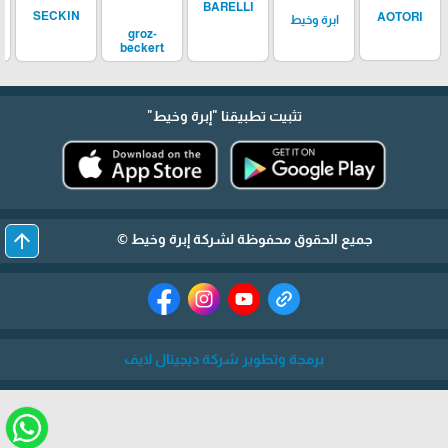
BARELLI
SECKIN
AOTORI
ابرة وخيط
groz-
beckert
تثبيت تطبيقنا
"إبرة وخيط"
arrow_upward
جميع الحقوق محفوظة لشركة إبرة وخيط ©
برمجة وتطوير شركة ديجيتال لايف