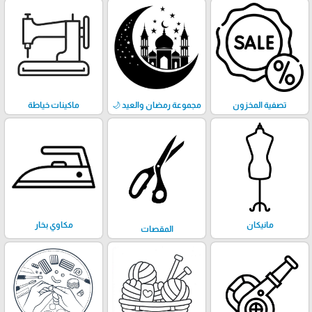
تصفية المخزون
مجموعة رمضان والعيد 🌙
ماكينات خياطة
مانيكان
مكاوي بخار
المقصات