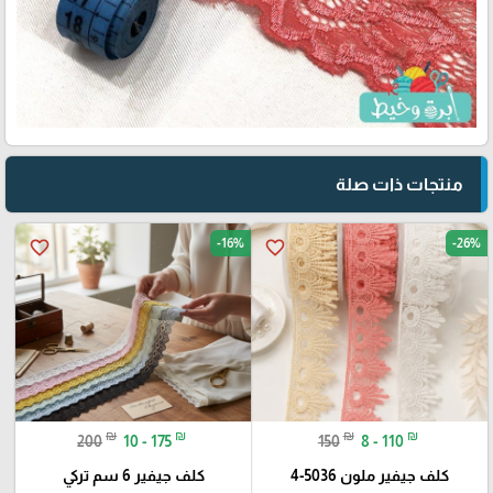
منتجات ذات صلة
-16%
-26%
favorite_border
favorite_border
₪
₪
₪
₪
200
10 - 175
150
8 - 110
كلف جيفير ملون 5036-4
كلف جيفير 6 سم تركي