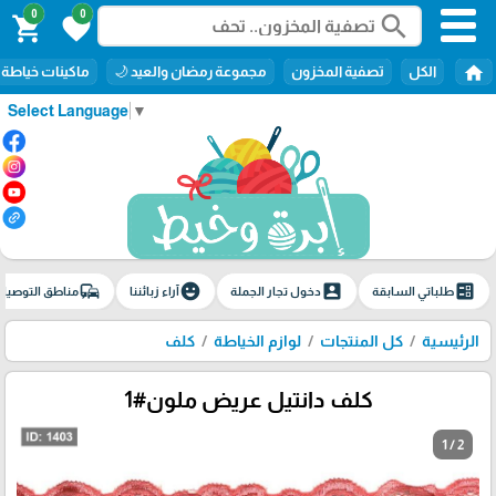
0
0
search
shopping_cart
favorite
home
الكل
تصفية المخزون
مجموعة رمضان والعيد 🌙
ماكينات خياطة
Select Language
▼
commute
emoji_emotions
account_box
ballot
طلباتي السابقة
دخول تجار الجملة
آراء زبائننا
مناطق التوصيل
الرئيسية
كل المنتجات
لوازم الخياطة
كلف
كلف دانتيل عريض ملون#1
1 / 2