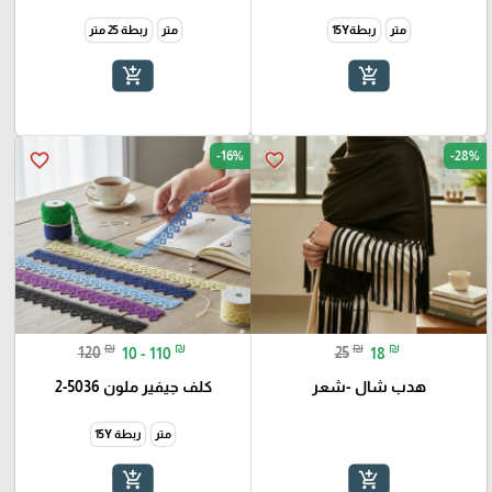
متر
ربطة15Y
متر
ربطة 25 متر
add_shopping_cart
add_shopping_cart
-16%
-28%
favorite_border
favorite_border
₪
₪
₪
₪
120
10 - 110
25
18
هدب شال -شعر
كلف جيفير ملون 5036-2
متر
ربطة 15Y
add_shopping_cart
add_shopping_cart