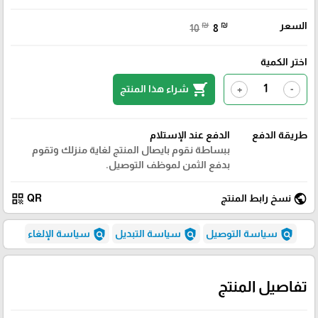
السعر
₪
₪
10
8
اختر الكمية
shopping_cart
شراء هذا المنتج
+
-
طريقة الدفع
الدفع عند الإستلام
ببساطة نقوم بايصال المنتج لغاية منزلك وتقوم
بدفع الثمن لموظف التوصيل.
qr_code
public
نسخ رابط المنتج
QR
policy
policy
policy
سياسة التوصيل
سياسة التبديل
سياسة الإلغاء
تفاصيل المنتج