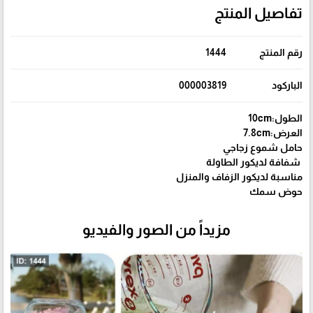
تفاصيل المنتج
رقم المنتج
1444
الباركود
000003819
الطول:10cm
العرض:7.8cm
حامل شموع زجاجي
شفافة لديكور الطاولة
مناسبة لديكور الزفاف والمنزل
حوض سمك
مزيداً من الصور والفيديو