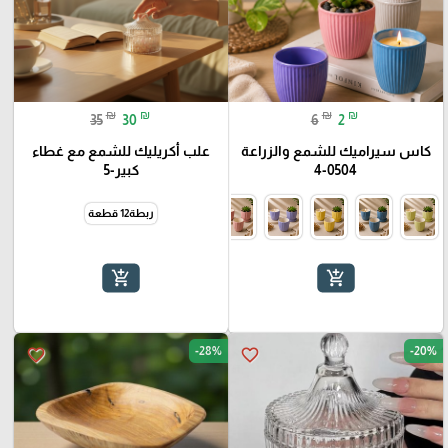
₪
₪
₪
₪
35
30
6
2
كاس سيراميك للشمع والزراعة
علب أكريليك للشمع مع غطاء
0504-4
كبير-5
ربطة12 قطعة
add_shopping_cart
add_shopping_cart
-28%
-20%
favorite_border
favorite_border