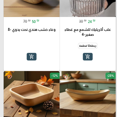
₪
₪
₪
₪
70
50
30
24
علب أكريليك للشمع مع غطاء
وعاء خشب هندي نحت يدوي -8
صغير-4
ربطة12 قطعة
add_shopping_cart
add_shopping_cart
-12%
-28%
favorite_border
favorite_border