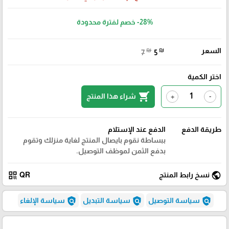
-28%
خصم لفترة محدودة
السعر
₪
₪
7
5
اختر الكمية
shopping_cart
شراء هذا المنتج
+
-
طريقة الدفع
الدفع عند الإستلام
ببساطة نقوم بايصال المنتج لغاية منزلك وتقوم
بدفع الثمن لموظف التوصيل.
qr_code
public
نسخ رابط المنتج
QR
policy
policy
policy
سياسة التوصيل
سياسة التبديل
سياسة الإلغاء