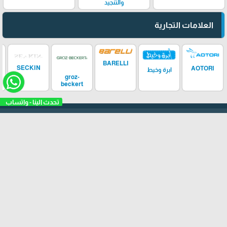
والتنجيد
العلامات التجارية
BARELLI
SECKIN
AOTORI
ابرة وخيط
groz-
beckert
تحدث الينا - واتساب
تثبيت تطبيقنا
"إبرة وخيط"
arrow_upward
جميع الحقوق محفوظة لشركة إبرة وخيط ©