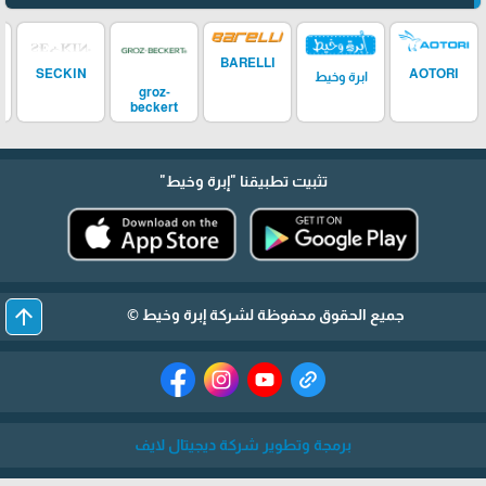
BARELLI
SECKIN
AOTORI
ابرة وخيط
groz-
beckert
تثبيت تطبيقنا
"إبرة وخيط"
arrow_upward
جميع الحقوق محفوظة لشركة إبرة وخيط ©
برمجة وتطوير شركة ديجيتال لايف