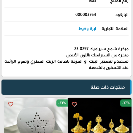
رقم المنتج
1503
الباركود
000003764
العلامة التجارية
ابرة وخيط
مبخرة شمع سيراميك 0297-23
مبخرة من السيراميك باللون الأبيض
تستخدم لتعطير البيت او الغرفة باضافة الزيت العطري وتفوح الرائحة
عند التسخين بالشمعة
منتجات ذات صلة
-33%
-37%
favorite_border
favorite_border