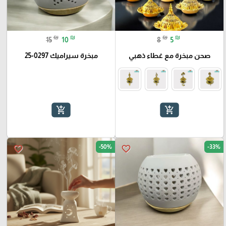
₪
₪
₪
₪
15
10
8
5
صحن مبخرة مع غطاء ذهبي
مبخرة سيراميك 0297-25
add_shopping_cart
add_shopping_cart
-50%
-33%
favorite_border
favorite_border