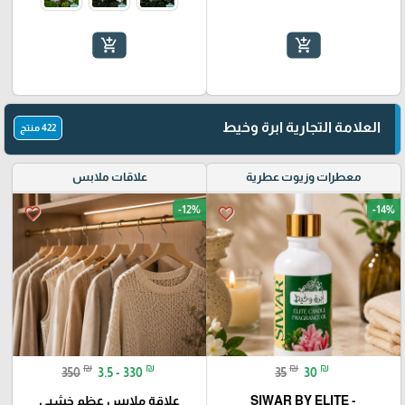
add_shopping_cart
add_shopping_cart
العلامة التجارية ابرة وخيط
422 منتج
معطرات وزيوت عطرية
علاقات ملابس
-12%
-14%
favorite_border
favorite_border
₪
₪
₪
₪
350
3.5 - 330
35
30
SIWAR BY ELITE -
علاقة ملابس عظم خشبي