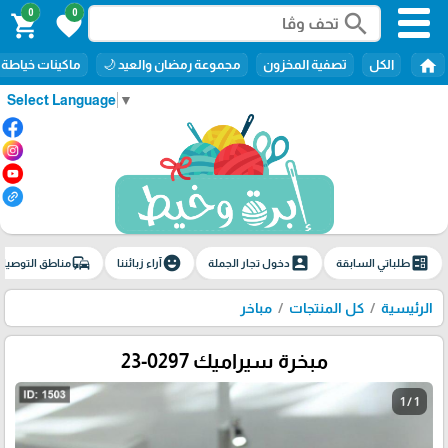
0
0
search
shopping_cart
favorite
home
الكل
تصفية المخزون
مجموعة رمضان والعيد 🌙
ماكينات خياطة
Select Language
▼
commute
emoji_emotions
account_box
ballot
طلباتي السابقة
دخول تجار الجملة
آراء زبائننا
مناطق التوصيل
الرئيسية
كل المنتجات
مباخر
مبخرة سيراميك 0297-23
1 / 1