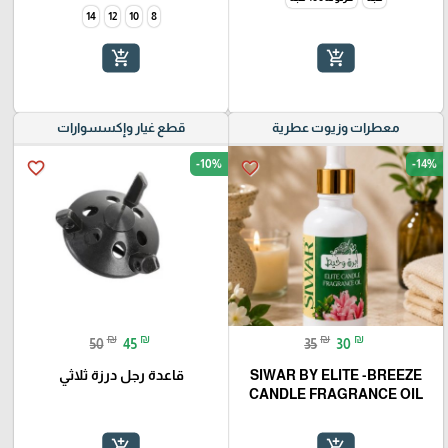
14
12
10
8
add_shopping_cart
add_shopping_cart
معطرات وزيوت عطرية
قطع غيار وإكسسوارات
-10%
-14%
favorite_border
favorite_border
₪
₪
₪
₪
50
45
35
30
SIWAR BY ELITE -BREEZE
قاعدة رجل درزة ثلاثي
CANDLE FRAGRANCE OIL
add_shopping_cart
add_shopping_cart