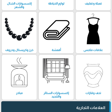
تعبئة وتغليف
لوازم الخياطة
إكسسوارات الشال
والشعر
علاقات ملابس
أقمشة
خرز وكريستال وحروف
تحف وڤازات
إكسسوارات الستائر
مباخر
والتنجيد
العلامات التجارية