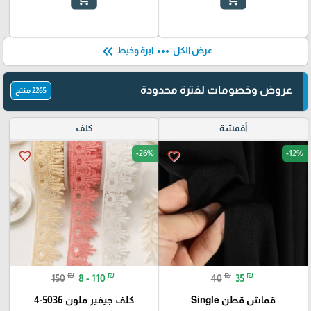
keyboard_double_arrow_left
more_horiz
عرض الكل
ابرة وخيط
عروض وخصومات لفترة محدودة
2265 منتج
أقمشة
كلف
-26%
-12%
favorite_border
favorite_border
₪
₪
₪
₪
150
8 - 110
40
35
قماش قطن Single
كلف جيفير ملون 5036-4