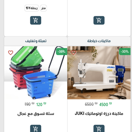
متر
ربطة15Y
add_shopping_cart
add_shopping_cart
ماكينات خياطة
تعبئة وتغليف
-36%
-30%
favorite_border
favorite_border
₪
₪
₪
₪
190
120
6500
4500
ماكينة درزة اوتوماتيك JUKI
سلة تسوق مع عجال
add_shopping_cart
add_shopping_cart