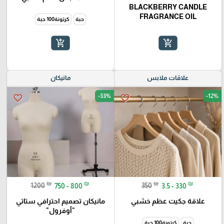
BLACKBERRY CANDLE
FRAGRANCE OIL
حبة
كرتونة100 حبة
add_shopping_cart
add_shopping_cart
علاقات ملابس
مانيكان
-33%
-12%
favorite_border
favorite_border
₪
₪
₪
₪
1200
750 - 800
350
3.5 - 330
علاقة جكيت عظم خشبي
مانيكان تصميم احترافي ستاتي
"أوفرول"
حبة
كرتونة100 حبة