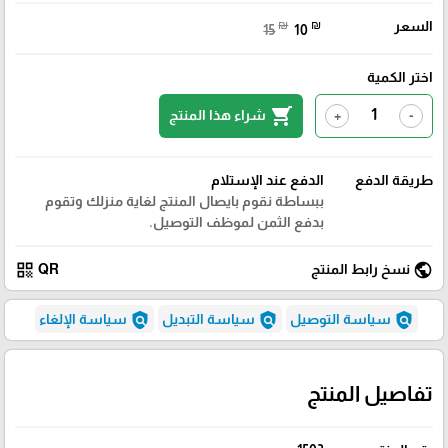
السعر
₪
₪
15
10
اختر الكمية
shopping_cart
شراء هذا المنتج
+
-
طريقة الدفع
الدفع عند الإستلام
ببساطة نقوم بايصال المنتج لغاية منزلك وتقوم
بدفع الثمن لموظف التوصيل.
qr_code
public
نسخ رابط المنتج
QR
policy
policy
policy
سياسة التوصيل
سياسة التبديل
سياسة الإلغاء
تفاصيل المنتج