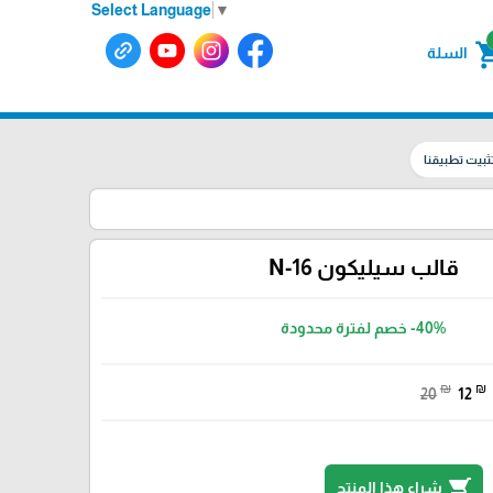
Select Language
▼
shoppin
السلة
ثبيت تطبيقنا
قالب سيليكون N-16
-40%
خصم لفترة محدودة
₪
₪
20
12
shopping_cart
شراء هذا المنتج