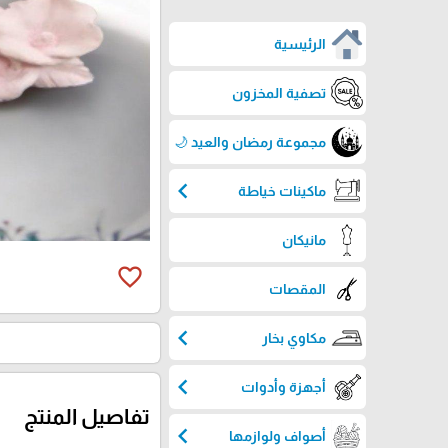
الرئيسية
تصفية المخزون
مجموعة رمضان والعيد 🌙
chevron_left
ماكينات خياطة
مانيكان
favorite_border
المقصات
chevron_left
مكاوي بخار
chevron_left
أجهزة وأدوات
تفاصيل المنتج
chevron_left
أصواف ولوازمها