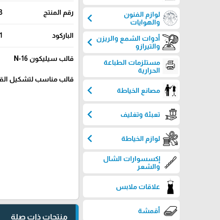
رقم المنتج
3
لوازم الفنون
chevron_left
والهوايات
الباركود
1
أدوات الشمع والريزن
chevron_left
والتيرازو
قالب سيليكون N-16
مستلزمات الطباعة
الحرارية
قالب مناسب لتشكيل القطع
chevron_left
مصانع الخياطة
chevron_left
تعبئة وتغليف
chevron_left
لوازم الخياطة
إكسسوارات الشال
والشعر
علاقات ملابس
أقمشة
منتجات ذات صلة