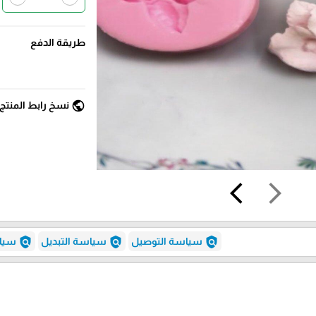
طريقة الدفع
public
نسخ رابط المنتج
arrow_back_ios
arrow_forward_ios
policy
policy
policy
سياسة التوصيل
سياسة التبديل
سياس