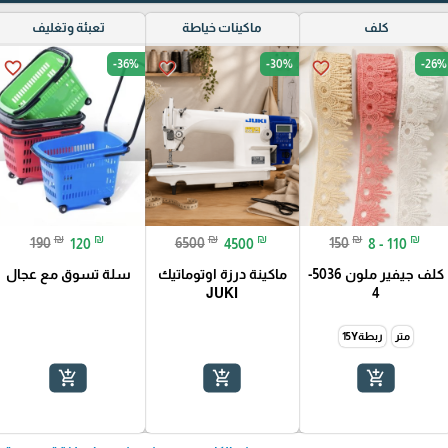
كلف
ماكينات خياطة
تعبئة وتغليف
-36%
-30%
-26%
favorite_border
favorite_border
favorite_border
₪
₪
₪
₪
₪
₪
190
120
6500
4500
150
8 - 110
كلف جيفير ملون 5036-
ماكينة درزة اوتوماتيك
سلة تسوق مع عجال
JUKI
4
متر
ربطة15Y
add_shopping_cart
add_shopping_cart
add_shopping_cart