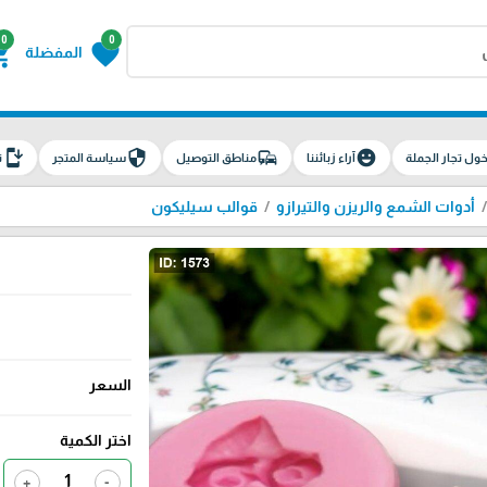
0
0
g_cart
favorite
المفضلة
install_mobile
security
commute
emoji_emotions
ول تجار الجملة
آراء زبائننا
مناطق التوصيل
سياسة المتجر
ت
أدوات الشمع والريزن والتيرازو
قوالب سيليكون
السعر
اختر الكمية
+
-