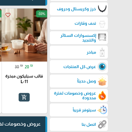
خرز وكريستال وحروف
-33%
favorite_border
تحف وڤازات
إكسسوارات الستائر
والتنجيد
مباخر
₪
₪
عرض كل المنتجات
30
20
قالب سيليكون مبخرة
وصل حديثاً
L-11
عروض وخصومات لفترة
add_shopping_cart
محدودة
سيتوفر قريباً
عروض وخصومات لفت
اتصل بنا