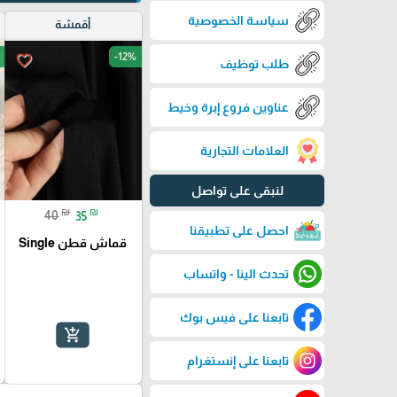
سياسة الخصوصية
أقمشة
-12%
favorite_border
طلب توظيف
عناوين فروع إبرة وخيط
العلامات التجارية
لنبقى على تواصل
₪
₪
40
35
احصل على تطبيقنا
قماش قطن Single
تحدث الينا - واتساب
تابعنا على فيس بوك
add_shopping_cart
تابعنا على إنستغرام