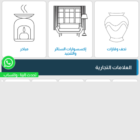
تحف وڤازات
إكسسوارات الستائر
مباخر
والتنجيد
العلامات التجارية
تحدث الينا - واتساب
BARELLI
SECKIN
AOTORI
ابرة وخيط
groz-
beckert
تثبيت تطبيقنا
"إبرة وخيط"