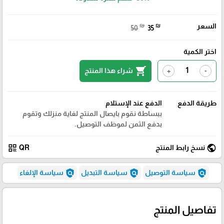
السعر
₪
₪
50
35
اختر الكمية
shopping_cart
شراء هذا المنتج
+
-
طريقة الدفع
الدفع عند الإستلام
ببساطة نقوم بايصال المنتج لغاية منزلك وتقوم
بدفع الثمن لموظف التوصيل.
qr_code
public
نسخ رابط المنتج
QR
policy
policy
policy
سياسة التوصيل
سياسة التبديل
سياسة الإلغاء
تفاصيل المنتج