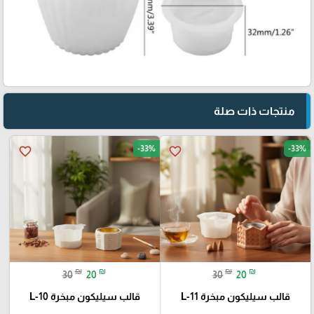
منتجات ذات صلة
-33%
-33%
favorite_border
favorite_border
₪
₪
₪
₪
30
20
30
20
قالب سيليكون مبخرة L-11
قالب سيليكون مبخرة L-10