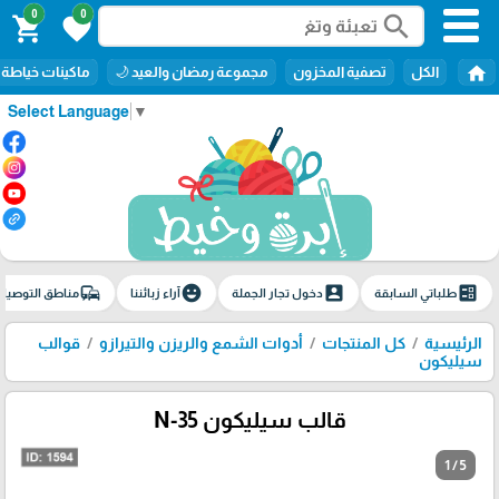
0
0
search
shopping_cart
favorite
home
الكل
تصفية المخزون
مجموعة رمضان والعيد 🌙
ماكينات خياطة
Select Language
▼
commute
emoji_emotions
account_box
ballot
طلباتي السابقة
دخول تجار الجملة
آراء زبائننا
مناطق التوصيل
الرئيسية
كل المنتجات
أدوات الشمع والريزن والتيرازو
قوالب
سيليكون
قالب سيليكون N-35
1 / 5