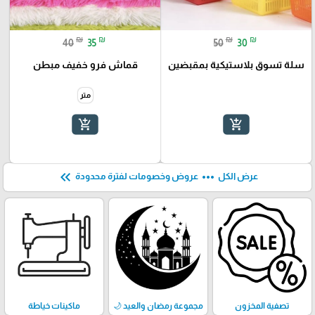
₪
₪
₪
₪
40
35
50
30
سلة تسوق بلاستيكية بمقبضين
قماش فرو خفيف مبطن
متر
add_shopping_cart
add_shopping_cart
keyboard_double_arrow_left
more_horiz
عرض الكل
عروض وخصومات لفترة محدودة
تصفية المخزون
مجموعة رمضان والعيد 🌙
ماكينات خياطة