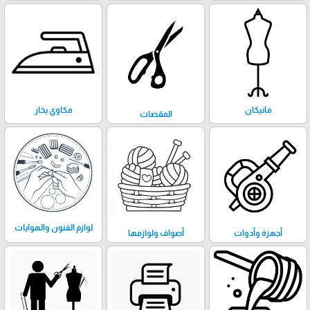
مانيكان
مكاوي بخار
المقصات
لوازم الفنون والهوايات
أجهزة وأدوات
أصواف ولوازمها