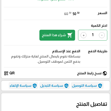
السعر
₪
₪
60
50
اختر الكمية
shopping_cart
شراء هذا المنتج
+
-
طريقة الدفع
الدفع عند الإستلام
ببساطة نقوم بايصال المنتج لغاية منزلك وتقوم
بدفع الثمن لموظف التوصيل.
qr_code
public
نسخ رابط المنتج
QR
policy
policy
policy
سياسة التوصيل
سياسة التبديل
سياسة الإلغاء
تفاصيل المنتج