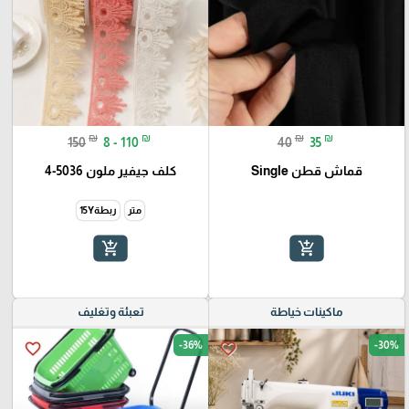
₪
₪
₪
₪
150
8 - 110
40
35
قماش قطن Single
كلف جيفير ملون 5036-4
متر
ربطة15Y
add_shopping_cart
add_shopping_cart
ماكينات خياطة
تعبئة وتغليف
-36%
-30%
favorite_border
favorite_border