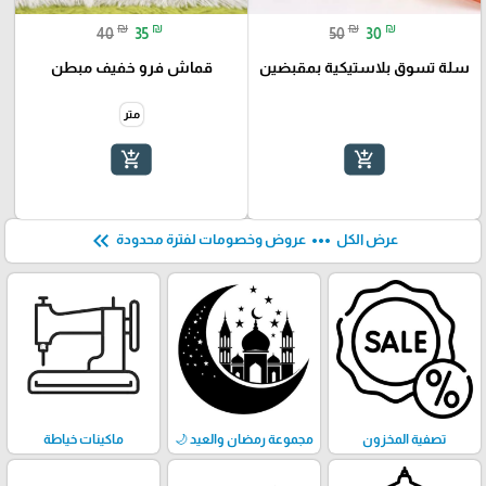
₪
₪
₪
₪
40
35
50
30
سلة تسوق بلاستيكية بمقبضين
قماش فرو خفيف مبطن
متر
add_shopping_cart
add_shopping_cart
keyboard_double_arrow_left
more_horiz
عرض الكل
عروض وخصومات لفترة محدودة
تصفية المخزون
مجموعة رمضان والعيد 🌙
ماكينات خياطة