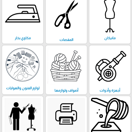
مانيكان
مكاوي بخار
المقصات
لوازم الفنون والهوايات
أجهزة وأدوات
أصواف ولوازمها