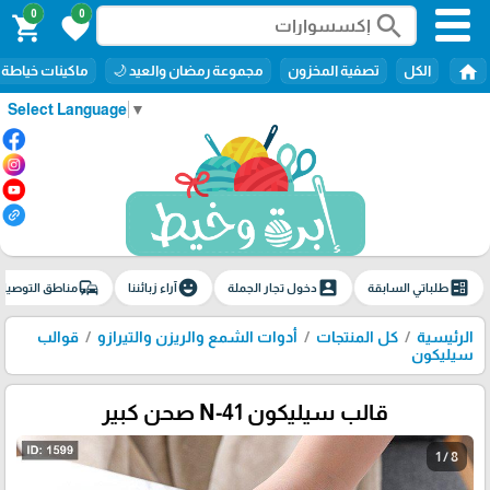
0
0
search
shopping_cart
favorite
home
الكل
تصفية المخزون
مجموعة رمضان والعيد 🌙
ماكينات خياطة
Select Language
▼
commute
emoji_emotions
account_box
ballot
طلباتي السابقة
دخول تجار الجملة
آراء زبائننا
مناطق التوصيل
الرئيسية
كل المنتجات
أدوات الشمع والريزن والتيرازو
قوالب
سيليكون
قالب سيليكون N-41 صحن كبير
1 / 8