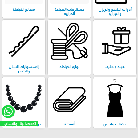
أدوات الشمع والريزن
مستلزمات الطباعة
مصانع الخياطة
والتيرازو
الحرارية
تعبئة وتغليف
لوازم الخياطة
إكسسوارات الشال
والشعر
تحدث الينا - واتساب
علاقات ملابس
أقمشة
خرز وكريستال وحروف