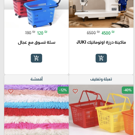
₪
₪
₪
₪
190
120
6500
4500
ماكينة درزة اوتوماتيك JUKI
سلة تسوق مع عجال
add_shopping_cart
add_shopping_cart
تعبئة وتغليف
أقمشة
-12%
-40%
favorite_border
favorite_border