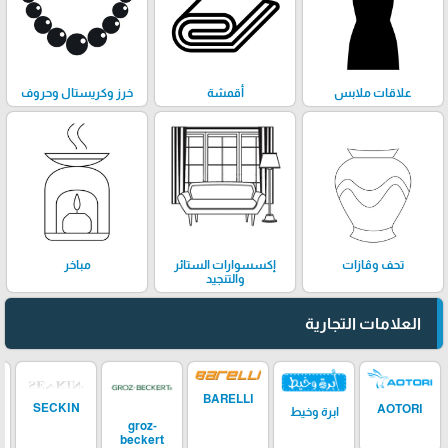
علاقات ملابس
أقمشة
خرز وكريستال وحروف
تحف وڤازات
إكسسوارات الستائر
مباخر
والتنجيد
العلامات التجارية
BARELLI
SECKIN
AOTORI
ابرة وخيط
groz-
beckert