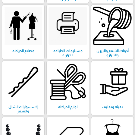
أدوات الشمع والريزن
مستلزمات الطباعة
مصانع الخياطة
والتيرازو
الحرارية
تعبئة وتغليف
لوازم الخياطة
إكسسوارات الشال
والشعر