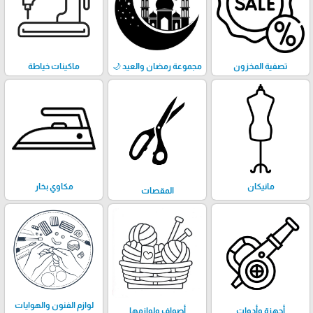
تصفية المخزون
مجموعة رمضان والعيد 🌙
ماكينات خياطة
مانيكان
مكاوي بخار
المقصات
لوازم الفنون والهوايات
أجهزة وأدوات
أصواف ولوازمها