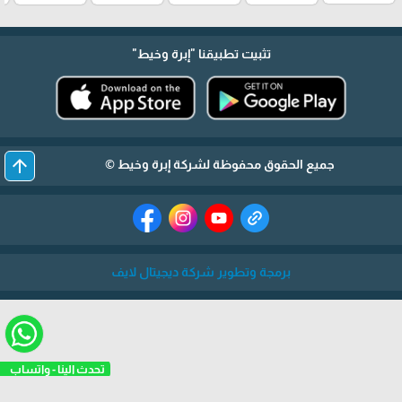
تثبيت تطبيقنا
"إبرة وخيط"
arrow_upward
جميع الحقوق محفوظة لشركة إبرة وخيط ©
برمجة وتطوير شركة ديجيتال لايف
تحدث الينا - واتساب