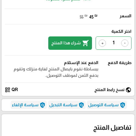
السعر
₪
₪
55
45
اختر الكمية
shopping_cart
شراء هذا المنتج
+
-
طريقة الدفع
الدفع عند الإستلام
ببساطة نقوم بايصال المنتج لغاية منزلك وتقوم
بدفع الثمن لموظف التوصيل.
qr_code
public
نسخ رابط المنتج
QR
policy
policy
policy
سياسة التوصيل
سياسة التبديل
سياسة الإلغاء
تفاصيل المنتج