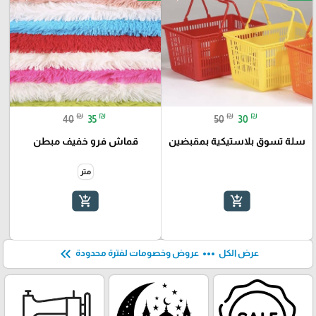
₪
₪
₪
₪
40
35
50
30
سلة تسوق بلاستيكية بمقبضين
قماش فرو خفيف مبطن
متر
add_shopping_cart
add_shopping_cart
keyboard_double_arrow_left
more_horiz
عرض الكل
عروض وخصومات لفترة محدودة