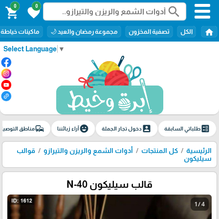
0
0
search
shopping_cart
favorite
home
الكل
تصفية المخزون
مجموعة رمضان والعيد 🌙
ماكينات خياطة
Select Language
▼
commute
emoji_emotions
account_box
ballot
طلباتي السابقة
دخول تجار الجملة
آراء زبائننا
مناطق التوصيل
الرئيسية
كل المنتجات
أدوات الشمع والريزن والتيرازو
قوالب
سيليكون
قالب سيليكون N-40
1 / 4