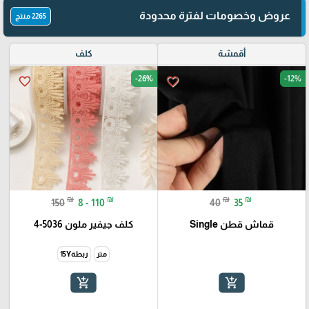
عروض وخصومات لفترة محدودة
2265 منتج
أقمشة
كلف
-26%
-12%
favorite_border
favorite_border
₪
₪
₪
₪
150
8 - 110
40
35
قماش قطن Single
كلف جيفير ملون 5036-4
متر
ربطة15Y
add_shopping_cart
add_shopping_cart