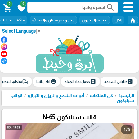
0
0
search
shopping_cart
favorite
home
الكل
تصفية المخزون
مجموعة رمضان والعيد 🌙
ماكينات خياطة
Select Language
▼
commute
emoji_emotions
account_box
ballot
طلباتي السابقة
دخول تجار الجملة
آراء زبائننا
مناطق التوصيل
الرئيسية
كل المنتجات
أدوات الشمع والريزن والتيرازو
قوالب
سيليكون
قالب سيليكون N-65
1 / 5