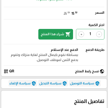
السعر
₪
₪
25
15
اختر الكمية
shopping_cart
شراء هذا المنتج
+
-
طريقة الدفع
الدفع عند الإستلام
ببساطة نقوم بايصال المنتج لغاية منزلك وتقوم
بدفع الثمن لموظف التوصيل.
qr_code
public
نسخ رابط المنتج
QR
policy
policy
policy
سياسة التوصيل
سياسة التبديل
سياسة الإلغاء
تفاصيل المنتج