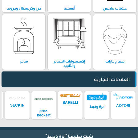
علاقات ملابس
أقمشة
خرز وكريستال وحروف
تحف وڤازات
إكسسوارات الستائر
مباخر
والتنجيد
العلامات التجارية
BARELLI
SECKIN
AOTORI
ابرة وخيط
groz-
beckert
تثبيت تطبيقنا
"إبرة وخيط"