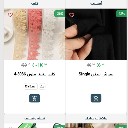
أقمشة
كلف
-26%
-12%
favorite_border
favorite_border
₪
₪
₪
₪
150
8 - 110
40
35
قماش قطن Single
كلف جيفير ملون 5036-4
متر
ربطة15Y
add_shopping_cart
add_shopping_cart
ماكينات خياطة
تعبئة وتغليف