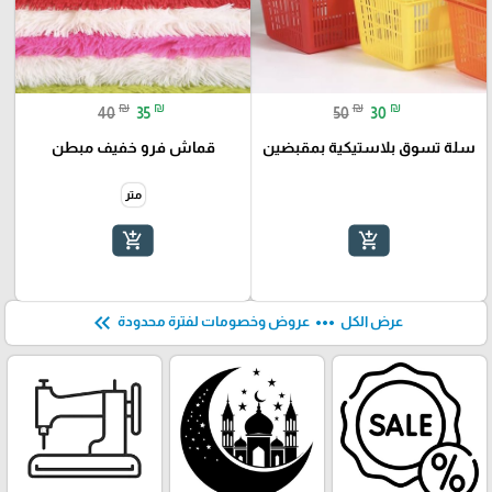
₪
₪
₪
₪
40
35
50
30
سلة تسوق بلاستيكية بمقبضين
قماش فرو خفيف مبطن
متر
add_shopping_cart
add_shopping_cart
keyboard_double_arrow_left
more_horiz
عرض الكل
عروض وخصومات لفترة محدودة