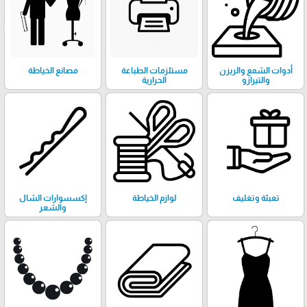
أدوات الشمع والريزن
مستلزمات الطباعة
مصانع الخياطة
والتيرازو
الحرارية
تعبئة وتغليف
لوازم الخياطة
إكسسوارات الشال
والشعر