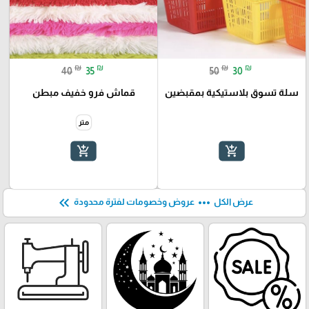
₪
₪
₪
₪
40
35
50
30
سلة تسوق بلاستيكية بمقبضين
قماش فرو خفيف مبطن
متر
add_shopping_cart
add_shopping_cart
keyboard_double_arrow_left
more_horiz
عرض الكل
عروض وخصومات لفترة محدودة