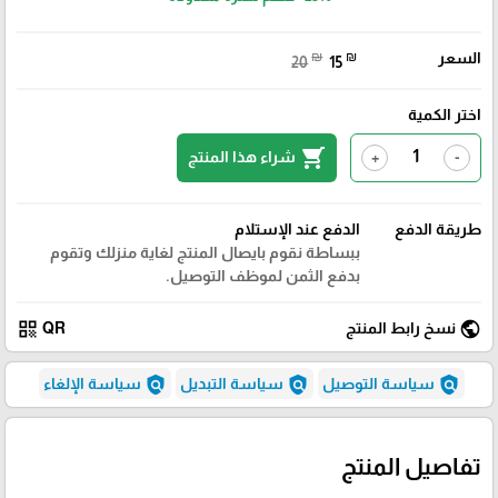
السعر
₪
₪
20
15
اختر الكمية
shopping_cart
شراء هذا المنتج
+
-
طريقة الدفع
الدفع عند الإستلام
ببساطة نقوم بايصال المنتج لغاية منزلك وتقوم
بدفع الثمن لموظف التوصيل.
qr_code
public
نسخ رابط المنتج
QR
policy
policy
policy
سياسة التوصيل
سياسة التبديل
سياسة الإلغاء
تفاصيل المنتج