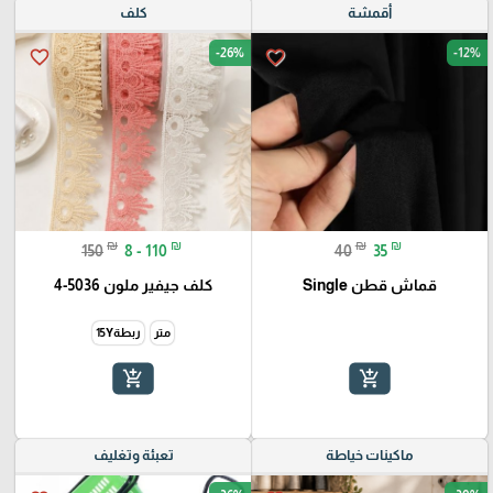
أقمشة
كلف
-26%
-12%
favorite_border
favorite_border
₪
₪
₪
₪
150
8 - 110
40
35
قماش قطن Single
كلف جيفير ملون 5036-4
متر
ربطة15Y
add_shopping_cart
add_shopping_cart
ماكينات خياطة
تعبئة وتغليف