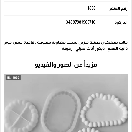
رقم المنتج
1635
الباركود
34897981965710
قالب سيليكون صينية تخزين سحب بيضاوية متموجة ، قاعدة جبس فوم
ذاتية الصنع ، ديكور أثاث منزلي ، زخرفة
مزيداً من الصور والفيديو