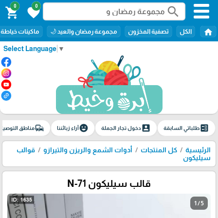
0
0
search
shopping_cart
favorite
home
الكل
تصفية المخزون
مجموعة رمضان والعيد 🌙
ماكينات خياطة
Select Language
▼
commute
emoji_emotions
account_box
ballot
طلباتي السابقة
دخول تجار الجملة
آراء زبائننا
مناطق التوصيل
الرئيسية
كل المنتجات
أدوات الشمع والريزن والتيرازو
قوالب
سيليكون
قالب سيليكون N-71
1 / 5