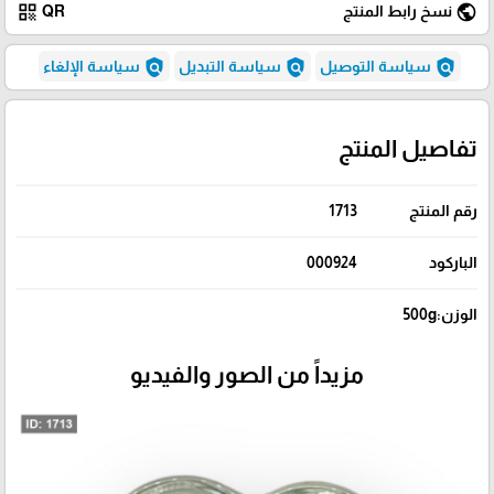
qr_code
public
نسخ رابط المنتج
QR
policy
policy
policy
سياسة التوصيل
سياسة التبديل
سياسة الإلغاء
تفاصيل المنتج
رقم المنتج
1713
الباركود
000924
الوزن:500g
مزيداً من الصور والفيديو