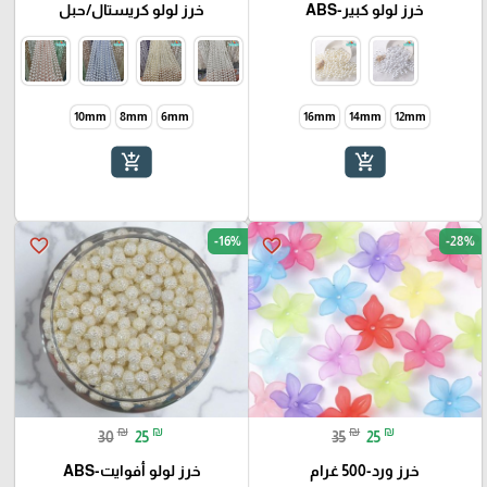
خرز لولو كبير-ABS
خرز لولو كريستال/حبل
10mm
8mm
6mm
12mm
add_shopping_cart
add_shopping_cart
-16%
-28%
favorite_border
favorite_border
₪
₪
₪
₪
30
25
35
25
خرز ورد-500 غرام
خرز لولو أفوايت-ABS