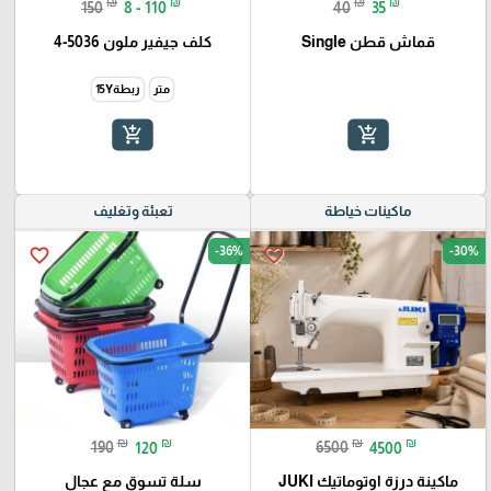
₪
₪
₪
₪
150
8 - 110
40
35
قماش قطن Single
كلف جيفير ملون 5036-4
متر
ربطة15Y
add_shopping_cart
add_shopping_cart
ماكينات خياطة
تعبئة وتغليف
-36%
-30%
favorite_border
favorite_border
₪
₪
₪
₪
190
120
6500
4500
ماكينة درزة اوتوماتيك JUKI
سلة تسوق مع عجال