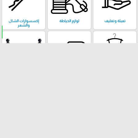
تعبئة وتغليف
لوازم الخياطة
إكسسوارات الشال
والشعر
علاقات ملابس
أقمشة
خرز وكريستال وحروف
تحف وڤازات
إكسسوارات الستائر
مباخر
والتنجيد