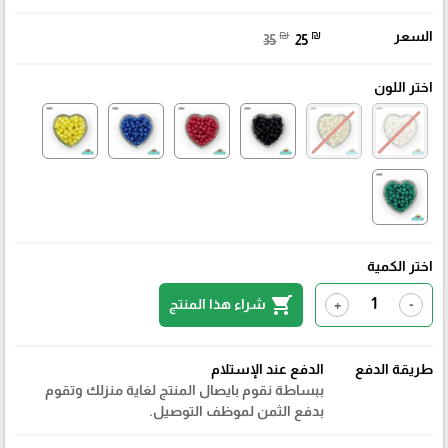
السعر
₪
₪
35
25
اختر اللون
اختر الكمية
shopping_cart
شراء هذا المنتج
+
-
طريقة الدفع
الدفع عند الإستلام
ببساطة نقوم بايصال المنتج لغاية منزلك وتقوم
بدفع الثمن لموظف التوصيل.