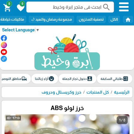
0
0
search
shopping_cart
favorite
home
الكل
تصفية المخزون
مجموعة رمضان والعيد 🌙
ماكينات خياطة
Select Language
▼
commute
emoji_emotions
account_box
ballot
طلباتي السابقة
دخول تجار الجملة
آراء زبائننا
مناطق التوصيل
الرئيسية
كل المنتجات
خرز وكريستال وحروف
خرز لولو ABS
1 / 8