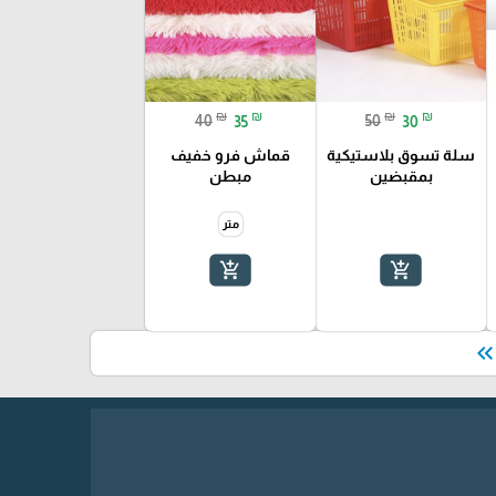
₪
₪
₪
₪
40
35
50
30
سلة تسوق بلاستيكية
قماش فرو خفيف
بمقبضين
مبطن
متر
add_shopping_cart
add_shopping_cart
keyboard_double_arrow_le