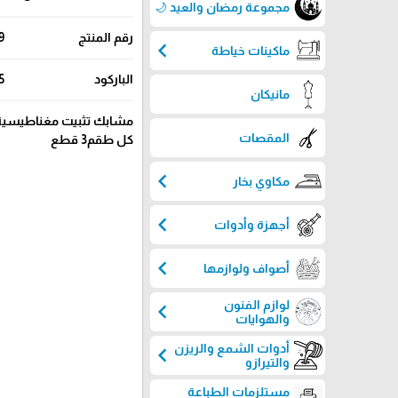
مجموعة رمضان والعيد 🌙
رقم المنتج
9
chevron_left
ماكينات خياطة
الباركود
5
مانيكان
مشابك تثبيت مغناطيسية ل
المقصات
كل طقم3 قطع
chevron_left
مكاوي بخار
chevron_left
أجهزة وأدوات
chevron_left
أصواف ولوازمها
لوازم الفنون
chevron_left
والهوايات
أدوات الشمع والريزن
chevron_left
والتيرازو
مستلزمات الطباعة