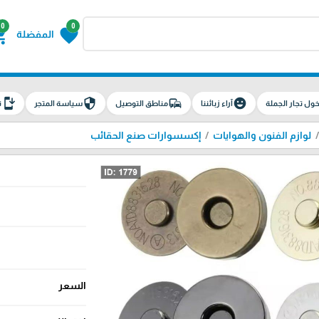
0
0
g_cart
favorite
المفضلة
install_mobile
security
commute
emoji_emotions
ول تجار الجملة
آراء زبائننا
مناطق التوصيل
سياسة المتجر
ت
لوازم الفنون والهوايات
إكسسوارات صنع الحقائب
السعر