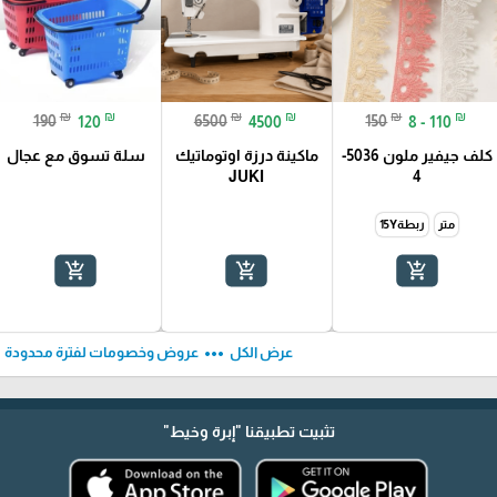
₪
₪
₪
₪
₪
₪
190
120
6500
4500
150
8 - 110
كلف جيفير ملون 5036-
ماكينة درزة اوتوماتيك
سلة تسوق مع عجال
JUKI
4
متر
ربطة15Y
add_shopping_cart
add_shopping_cart
add_shopping_cart
ft
more_horiz
عرض الكل
عروض وخصومات لفترة محدودة
تثبيت تطبيقنا
"إبرة وخيط"