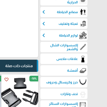
الحرارية
chevron_left
مصانع الخياطة
chevron_left
تعبئة وتغليف
chevron_left
لوازم الخياطة
إكسسوارات الشال
والشعر
علاقات ملابس
منتجات ذات صلة
أقمشة
-16%
favorite_border
خرز وكريستال وحروف
تحف وڤازات
إكسسوارات الستائر