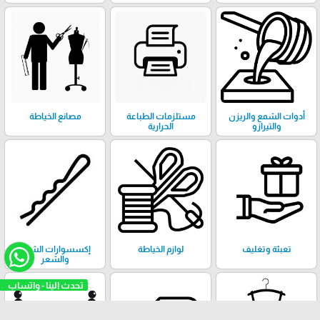
أدوات الشمع والريزن
مستلزمات الطباعة
مصانع الخياطة
والتيرازو
الحرارية
تعبئة وتغليف
لوازم الخياطة
إكسسوارات الشال
والشعر