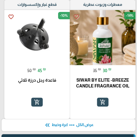
معطرات وزيوت عطرية
قطع غيار وإكسسوارات
-10%
-14%
favorite_border
favorite_border
₪
₪
₪
₪
50
45
35
30
SIWAR BY ELITE -BREEZE
قاعدة رجل درزة ثلاثي
CANDLE FRAGRANCE OIL
add_shopping_cart
add_shopping_cart
keyboard_double_arrow_left
more_horiz
عرض الكل
ابرة وخيط