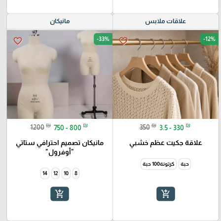
علاقات ملابس
مانيكان
-33%
-12%
favorite_border
favorite_border
₪
₪
₪
₪
1200
750 - 800
350
3.5 - 330
علاقة جكيت عظم خشبي
مانيكان تصميم احترافي ستاتي
"أوفرول"
حبة
كرتونة100 حبة
14
12
10
8
add_shopping_cart
add_shopping_cart