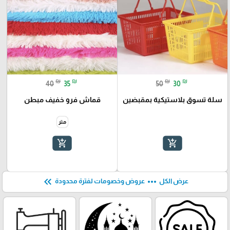
₪
₪
₪
₪
40
35
50
30
سلة تسوق بلاستيكية بمقبضين
قماش فرو خفيف مبطن
متر
add_shopping_cart
add_shopping_cart
keyboard_double_arrow_left
more_horiz
عرض الكل
عروض وخصومات لفترة محدودة