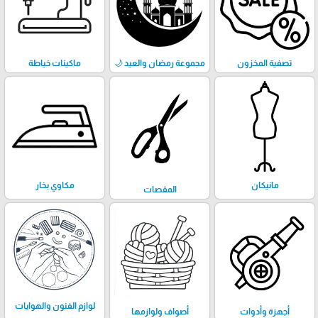
تصفية المخزون
مجموعة رمضان والعيد 🌙
ماكينات خياطة
مانيكان
مكاوي بخار
المقصات
لوازم الفنون والهوايات
أجهزة وأدوات
أصواف ولوازمها