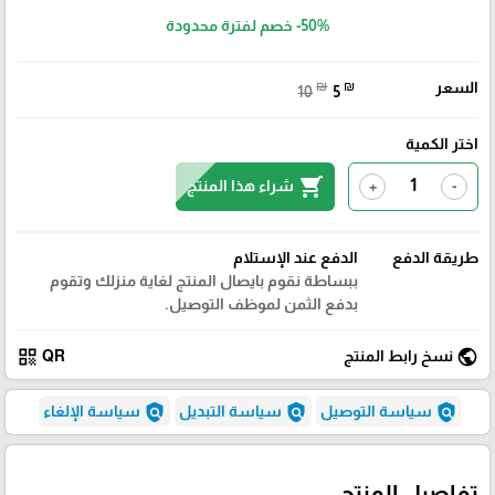
-50%
خصم لفترة محدودة
السعر
₪
₪
10
5
اختر الكمية
shopping_cart
شراء هذا المنتج
+
-
طريقة الدفع
الدفع عند الإستلام
ببساطة نقوم بايصال المنتج لغاية منزلك وتقوم
بدفع الثمن لموظف التوصيل.
qr_code
public
نسخ رابط المنتج
QR
policy
policy
policy
سياسة التوصيل
سياسة التبديل
سياسة الإلغاء
تفاصيل المنتج