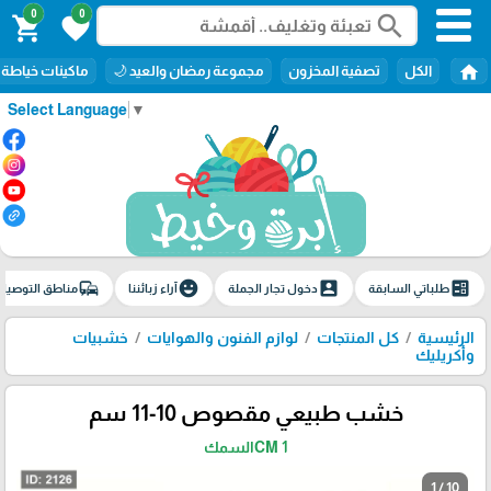
0
0
search
shopping_cart
favorite
home
الكل
تصفية المخزون
مجموعة رمضان والعيد 🌙
ماكينات خياطة
Select Language
▼
commute
emoji_emotions
account_box
ballot
طلباتي السابقة
دخول تجار الجملة
آراء زبائننا
مناطق التوصيل
الرئيسية
كل المنتجات
لوازم الفنون والهوايات
خشبيات
وأكريليك
خشب طبيعي مقصوص 10-11 سم
1 CMالسمك
1 / 10