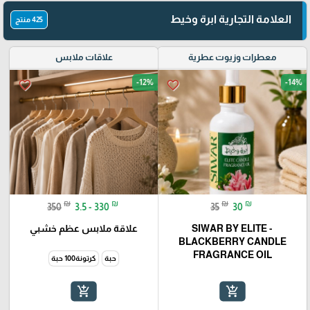
العلامة التجارية ابرة وخيط
425 منتج
معطرات وزيوت عطرية
علاقات ملابس
-12%
-14%
favorite_border
favorite_border
₪
₪
₪
₪
350
3.5 - 330
35
30
SIWAR BY ELITE -
علاقة ملابس عظم خشبي
BLACKBERRY CANDLE
FRAGRANCE OIL
حبة
كرتونة100 حبة
add_shopping_cart
add_shopping_cart