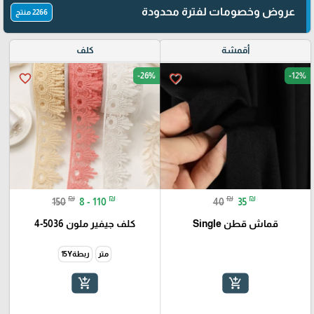
عروض وخصومات لفترة محدودة
2266 منتج
أقمشة
كلف
-26%
-12%
favorite_border
favorite_border
₪
₪
₪
₪
150
8 - 110
40
35
قماش قطن Single
كلف جيفير ملون 5036-4
متر
ربطة15Y
add_shopping_cart
add_shopping_cart