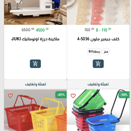
₪
₪
₪
₪
6500
4500
150
8 - 110
كلف جيفير ملون 5036-4
ماكينة درزة اوتوماتيك JUKI
متر
ربطة15Y
add_shopping_cart
add_shopping_cart
تعبئة وتغليف
تعبئة وتغليف
-40%
-36%
favorite_border
favorite_border