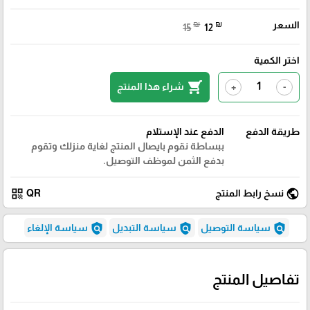
السعر
₪
₪
15
12
اختر الكمية
shopping_cart
شراء هذا المنتج
+
-
طريقة الدفع
الدفع عند الإستلام
ببساطة نقوم بايصال المنتج لغاية منزلك وتقوم
بدفع الثمن لموظف التوصيل.
qr_code
public
نسخ رابط المنتج
QR
policy
policy
policy
سياسة التوصيل
سياسة التبديل
سياسة الإلغاء
تفاصيل المنتج