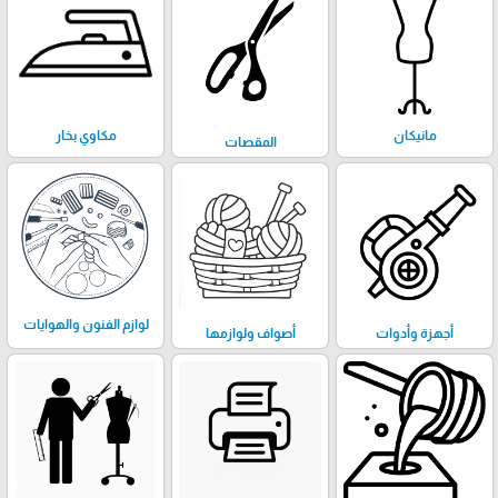
مانيكان
مكاوي بخار
المقصات
لوازم الفنون والهوايات
أجهزة وأدوات
أصواف ولوازمها