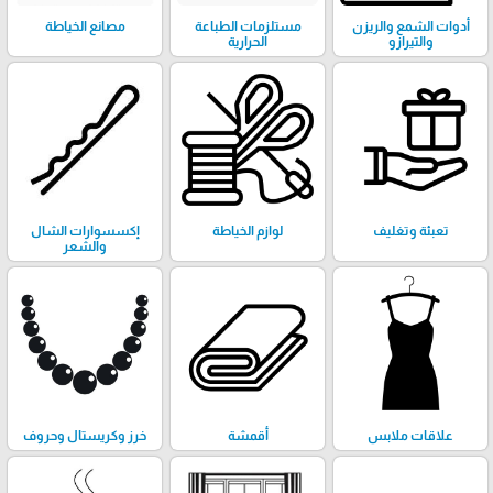
أدوات الشمع والريزن
مستلزمات الطباعة
مصانع الخياطة
والتيرازو
الحرارية
تعبئة وتغليف
لوازم الخياطة
إكسسوارات الشال
والشعر
علاقات ملابس
أقمشة
خرز وكريستال وحروف