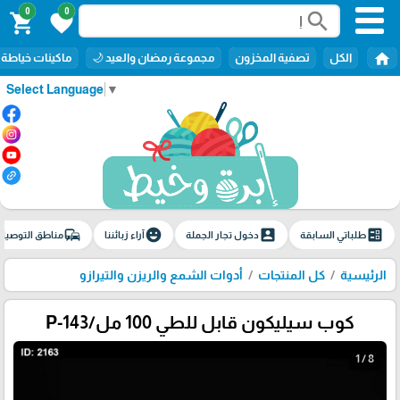
0
0
search
shopping_cart
favorite
home
الكل
تصفية المخزون
مجموعة رمضان والعيد 🌙
ماكينات خياطة
Select Language
▼
commute
emoji_emotions
account_box
ballot
طلباتي السابقة
دخول تجار الجملة
آراء زبائننا
مناطق التوصيل
الرئيسية
كل المنتجات
أدوات الشمع والريزن والتيرازو
كوب سيليكون قابل للطي 100 مل/P-143
1 / 8