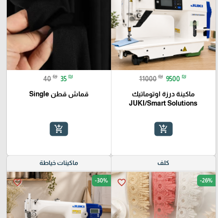
₪
₪
₪
₪
40
35
11000
9500
ماكينة درزة اوتوماتيك
قماش قطن Single
JUKI/Smart Solutions
add_shopping_cart
add_shopping_cart
كلف
ماكينات خياطة
-30%
-26%
favorite_border
favorite_border