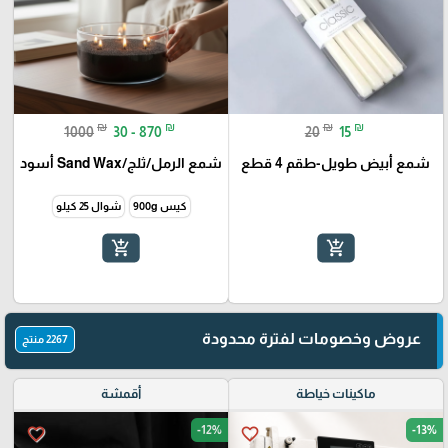
₪
₪
₪
₪
1000
30 - 870
20
15
شمع أبيض طويل-طقم 4 قطع
شمع الرمل/ثلج/Sand Wax أسود
كيس 900g
شوال 25 كيلو
add_shopping_cart
add_shopping_cart
عروض وخصومات لفترة محدودة
2267 منتج
ماكينات خياطة
أقمشة
-12%
-13%
favorite_border
favorite_border