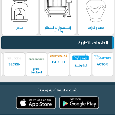
تحف وڤازات
إكسسوارات الستائر
مباخر
والتنجيد
العلامات التجارية
BARELLI
SECKIN
AOTORI
ابرة وخيط
groz-
beckert
تثبيت تطبيقنا
"إبرة وخيط"