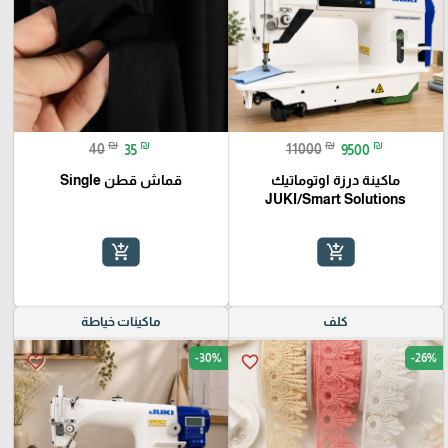
₪
₪
₪
₪
40
35
11000
9500
ماكينة درزة اوتوماتيك
قماش قطن Single
JUKI/Smart Solutions
add_shopping_cart
add_shopping_cart
كلف
ماكينات خياطة
-30%
-26%
favorite_border
favorite_border