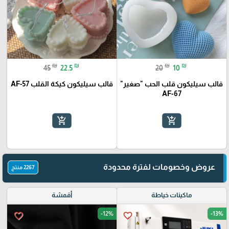
₪
₪
₪
₪
45
22.5
20
10
قالب سيليكون قلب الحب "صغير"
قالب سيليكون كيكة القلب AF-57
AF-67
add_shopping_cart
add_shopping_cart
عروض وخصومات لفترة محدودة
2267 منتج
ماكينات خياطة
أقمشة
-12%
-13%
favorite_border
favorite_border