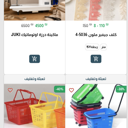
₪
₪
₪
₪
6500
4500
150
8 - 110
كلف جيفير ملون 5036-4
ماكينة درزة اوتوماتيك JUKI
متر
ربطة15Y
add_shopping_cart
add_shopping_cart
تعبئة وتغليف
تعبئة وتغليف
-40%
-36%
favorite_border
favorite_border