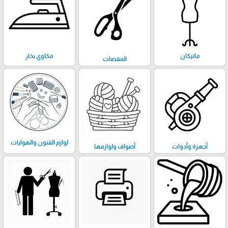
مانيكان
مكاوي بخار
المقصات
لوازم الفنون والهوايات
أجهزة وأدوات
أصواف ولوازمها