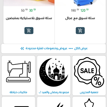
₪
₪
₪
₪
50
30
190
120
سلة تسوق مع عجال
سلة تسوق بلاستيكية بمقبضين
add_shopping_cart
add_shopping_cart
keyboard_double_arrow_left
more_horiz
عرض الكل
عروض وخصومات لفترة محدودة
تصفية المخزون
مجموعة رمضان والعيد 🌙
ماكينات خياطة