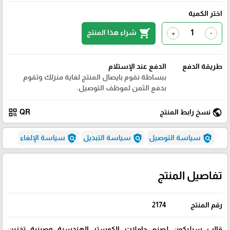
اختر الكمية
shopping_cart
شراء هذا المنتج
+
-
طريقة الدفع
الدفع عند الإستلام
ببساطة نقوم بايصال المنتج لغاية منزلك وتقوم
بدفع الثمن لموظف التوصيل.
qr_code
public
نسخ رابط المنتج
QR
policy
policy
policy
سياسة التوصيل
سياسة التبديل
سياسة الإلغاء
تفاصيل المنتج
رقم المنتج
2174
قالب سيليكون لصنع حاملات الكوستر الهندسية وصينية تخزين