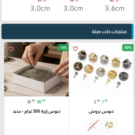
منتجات ذات صلة
-14%
-50%
favorite_border
favorite_border
₪
₪
₪
₪
35
30
2
1
دبوس بروش
دبوس إبرة 500 غرام - حديد