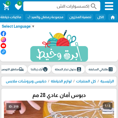
0
0
search
shopping_cart
favorite
home
الكل
تصفية المخزون
مجموعة رمضان والعيد 🌙
ماكينات خياطة
Select Language
▼
commute
emoji_emotions
account_box
ballot
طلباتي السابقة
دخول تجار الجملة
آراء زبائننا
مناطق التوصيل
الرئيسية
كل المنتجات
لوازم الخياطة
دبابيس وبروشات ملابس
دبوس أمان عادي 28 مم
1 / 8