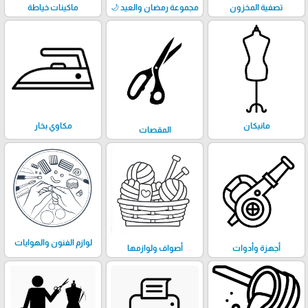
تصفية المخزون
مجموعة رمضان والعيد 🌙
ماكينات خياطة
مانيكان
مكاوي بخار
المقصات
لوازم الفنون والهوايات
أجهزة وأدوات
أصواف ولوازمها