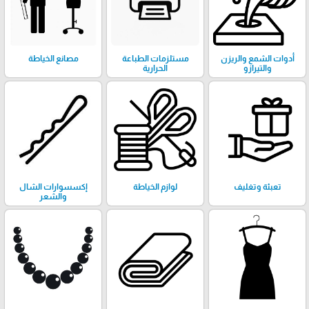
أدوات الشمع والريزن
مستلزمات الطباعة
مصانع الخياطة
والتيرازو
الحرارية
تعبئة وتغليف
لوازم الخياطة
إكسسوارات الشال
والشعر