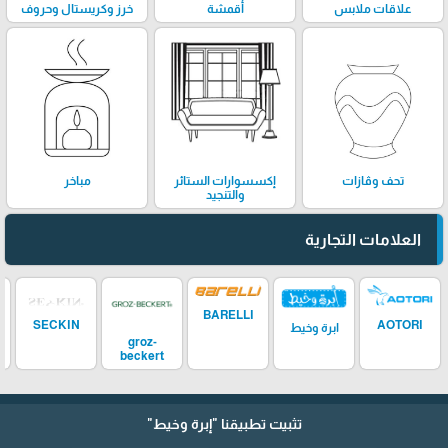
علاقات ملابس
أقمشة
خرز وكريستال وحروف
تحف وڤازات
إكسسوارات الستائر
مباخر
والتنجيد
العلامات التجارية
BARELLI
SECKIN
AOTORI
ابرة وخيط
groz-
beckert
تثبيت تطبيقنا
"إبرة وخيط"