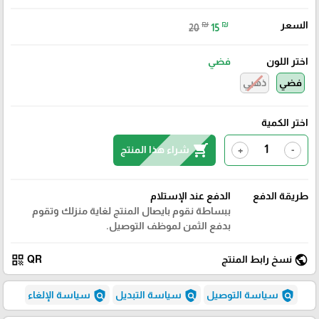
السعر
₪
₪
20
15
اختر اللون
فضي
فضي
ذهبي
اختر الكمية
shopping_cart
شراء هذا المنتج
+
-
طريقة الدفع
الدفع عند الإستلام
ببساطة نقوم بايصال المنتج لغاية منزلك وتقوم
بدفع الثمن لموظف التوصيل.
qr_code
public
نسخ رابط المنتج
QR
policy
policy
policy
سياسة التوصيل
سياسة التبديل
سياسة الإلغاء