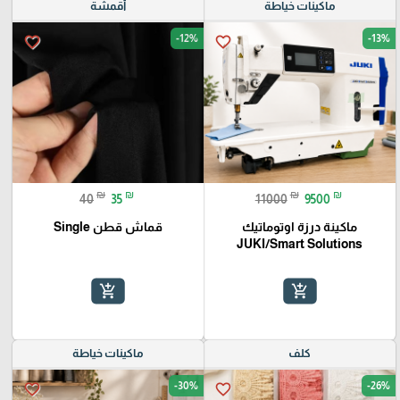
ماكينات خياطة
أقمشة
-12%
-13%
favorite_border
favorite_border
₪
₪
₪
₪
40
35
11000
9500
ماكينة درزة اوتوماتيك
قماش قطن Single
JUKI/Smart Solutions
add_shopping_cart
add_shopping_cart
كلف
ماكينات خياطة
-30%
-26%
favorite_border
favorite_border