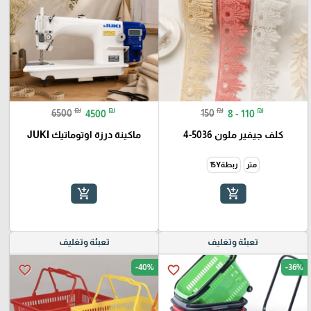
₪
₪
₪
₪
6500
4500
150
8 - 110
كلف جيفير ملون 5036-4
ماكينة درزة اوتوماتيك JUKI
متر
ربطة15Y
add_shopping_cart
add_shopping_cart
تعبئة وتغليف
تعبئة وتغليف
-40%
-36%
favorite_border
favorite_border