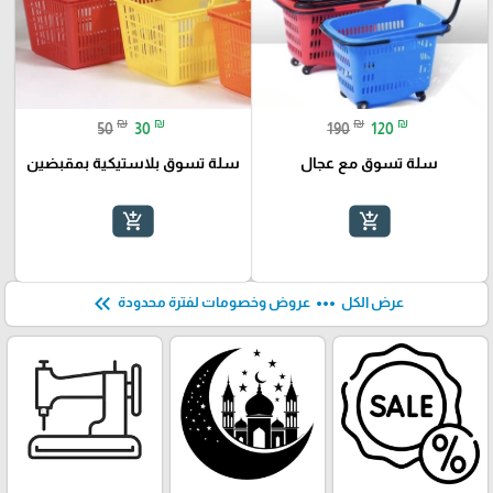
₪
₪
₪
₪
50
30
190
120
سلة تسوق مع عجال
سلة تسوق بلاستيكية بمقبضين
add_shopping_cart
add_shopping_cart
keyboard_double_arrow_left
more_horiz
عرض الكل
عروض وخصومات لفترة محدودة