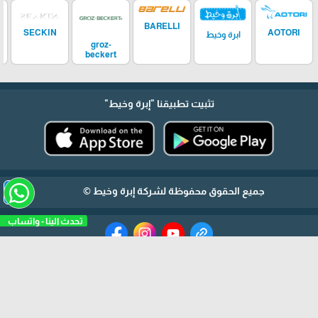
BARELLI
SECKIN
AOTORI
ابرة وخيط
groz-
beckert
تثبيت تطبيقنا
"إبرة وخيط"
arrow_upward
جميع الحقوق محفوظة لشركة إبرة وخيط ©
تحدث الينا - واتساب
برمجة وتطوير شركة ديجيتال لايف