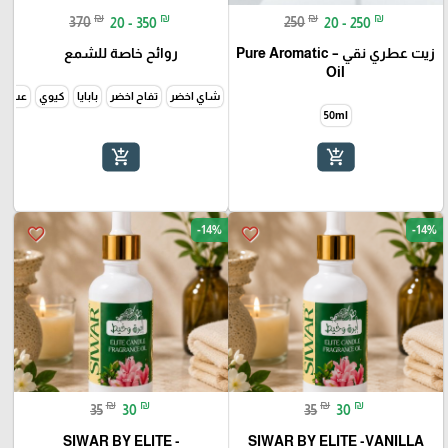
₪
₪
₪
₪
370
20 - 350
250
20 - 250
زيت عطري نقي – Pure Aromatic
روائح خاصة للشمع
Oil
شاي اخضر
تفاح اخضر
بابايا
كيوي
عسل
50ml
add_shopping_cart
add_shopping_cart
-14%
-14%
favorite_border
favorite_border
₪
₪
₪
₪
35
30
35
30
SIWAR BY ELITE -
SIWAR BY ELITE -VANILLA