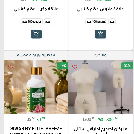
علاقة ملابس عظم خشبي
علاقة جكيت عظم خشبي
حبة
كرتونة100 حبة
حبة
كرتونة100 حبة
add_shopping_cart
add_shopping_cart
مانيكان
معطرات وزيوت عطرية
-14%
-33%
favorite_border
favorite_border
₪
₪
₪
₪
35
30
1200
750 - 800
مانيكان تصميم احترافي ستاتي
SIWAR BY ELITE -BREEZE