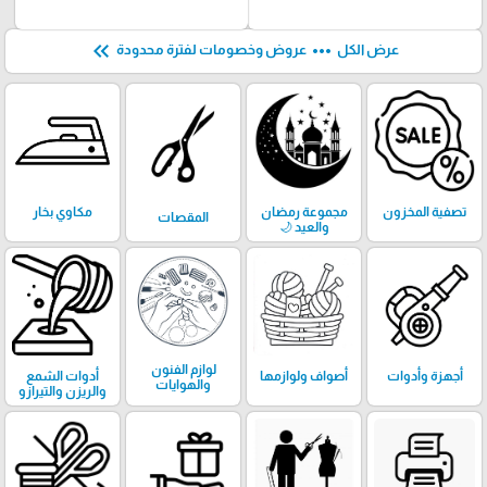
keyboard_double_arrow_left
more_horiz
عرض الكل
عروض وخصومات لفترة محدودة
تصفية المخزون
مجموعة رمضان
مكاوي بخار
المقصات
والعيد 🌙
لوازم الفنون
أجهزة وأدوات
أصواف ولوازمها
أدوات الشمع
والهوايات
والريزن والتيرازو