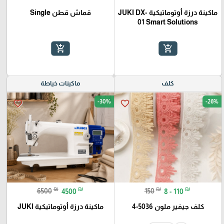
ماكينة درزة أوتوماتيكية JUKI DX-
قماش قطن Single
01 Smart Solutions
add_shopping_cart
add_shopping_cart
كلف
ماكينات خياطة
-30%
-26%
favorite_border
favorite_border
₪
₪
₪
₪
6500
4500
150
8 - 110
كلف جيفير ملون 5036-4
ماكينة درزة أوتوماتيكية JUKI