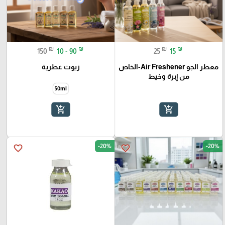
₪
₪
₪
₪
150
10 - 90
25
15
معطر الجو Air Freshener-الخاص
زيوت عطرية
من إبرة وخيط
50ml
add_shopping_cart
add_shopping_cart
-20%
-20%
favorite_border
favorite_border