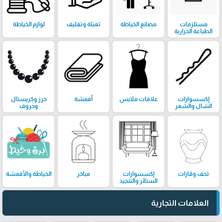
مستلزمات
مصانع الخياطة
تعبئة وتغليف
لوازم الخياطة
الطباعة الحرارية
إكسسوارات
علاقات ملابس
أقمشة
خرز وكريستال
الشال والشعر
وحروف
تحف وڤازات
إكسسوارات
مباخر
الخياطة والأقمشة
الستائر والتنجيد
العلامات التجارية