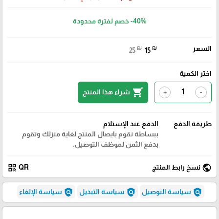
-40%
خصم لفترة محدودة
السعر
₪
₪
25
15
اختر الكمية
shopping_cart
شراء هذا المنتج
+
-
طريقة الدفع
الدفع عند الإستلام
ببساطة نقوم بايصال المنتج لغاية منزلك وتقوم
بدفع الثمن لموظف التوصيل.
qr_code
public
نسخ رابط المنتج
QR
policy
policy
policy
سياسة التوصيل
سياسة التبديل
سياسة الإلغاء