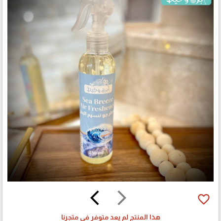
arrow_back_ios
arrow_forward_ios
favorite_border
هذا المنتج لم يعد متوفر في متجرنا