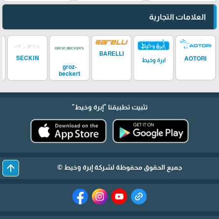
العلامات التجارية
BARELLI
SECKIN
AOTORI
ابرة وخيط
groz-
beckert
تثبيت تطبيقنا
"إبرة وخيط"
arrow_upward
جميع الحقوق محفوظة لشركة إبرة وخيط ©