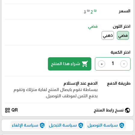
السعر
₪
₪
3
2
اختر اللون
فضي
فضي
ذهبي
اختر الكمية
shopping_cart
شراء هذا المنتج
+
-
طريقة الدفع
الدفع عند الإستلام
ببساطة نقوم بايصال المنتج لغاية منزلك وتقوم
بدفع الثمن لموظف التوصيل.
qr_code
public
نسخ رابط المنتج
QR
policy
policy
policy
سياسة التوصيل
سياسة التبديل
سياسة الإلغاء