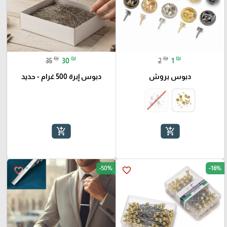
₪
₪
₪
₪
35
30
2
1
دبوس بروش
دبوس إبرة 500 غرام - حديد
add_shopping_cart
add_shopping_cart
-50%
-16%
favorite_border
favorite_border