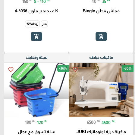
150
8 - 110
40
35
قماش قطن Single
كلف جيفير ملون 5036-4
متر
ربطة15Y
add_shopping_cart
add_shopping_cart
ماكينات خياطة
تعبئة وتغليف
-36%
-30%
favorite_border
favorite_border
₪
₪
₪
₪
190
120
6500
4500
ماكينة درزة اوتوماتيك JUKI
سلة تسوق مع عجال