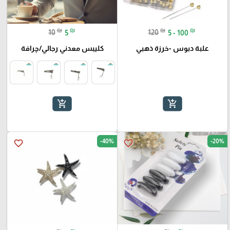
₪
₪
₪
₪
10
5
120
5 - 100
علبة دبوس -خرزة ذهبي
كليبس معدني رجالي/چرافة
add_shopping_cart
add_shopping_cart
-40%
-20%
favorite_border
favorite_border