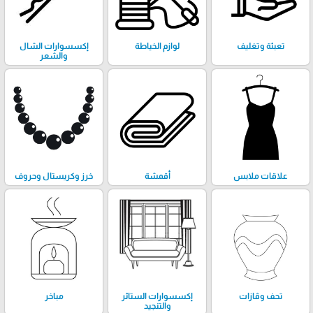
تعبئة وتغليف
لوازم الخياطة
إكسسوارات الشال
والشعر
علاقات ملابس
أقمشة
خرز وكريستال وحروف
تحف وڤازات
إكسسوارات الستائر
مباخر
والتنجيد