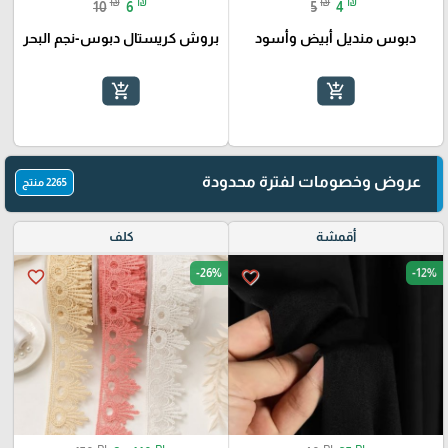
₪
₪
₪
₪
10
6
5
4
دبوس منديل أبيض وأسود
بروش كريستال دبوس-نجم البحر
add_shopping_cart
add_shopping_cart
عروض وخصومات لفترة محدودة
2265 منتج
أقمشة
كلف
-26%
-12%
favorite_border
favorite_border
₪
₪
₪
₪