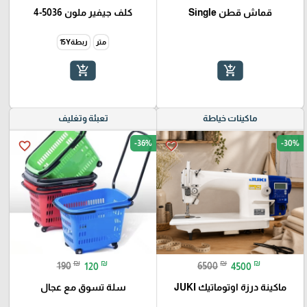
قماش قطن Single
كلف جيفير ملون 5036-4
متر
ربطة15Y
add_shopping_cart
add_shopping_cart
ماكينات خياطة
تعبئة وتغليف
-36%
-30%
favorite_border
favorite_border
₪
₪
₪
₪
190
120
6500
4500
ماكينة درزة اوتوماتيك JUKI
سلة تسوق مع عجال