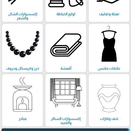
تعبئة وتغليف
لوازم الخياطة
إكسسوارات الشال
والشعر
علاقات ملابس
أقمشة
خرز وكريستال وحروف
تحف وڤازات
إكسسوارات الستائر
مباخر
والتنجيد