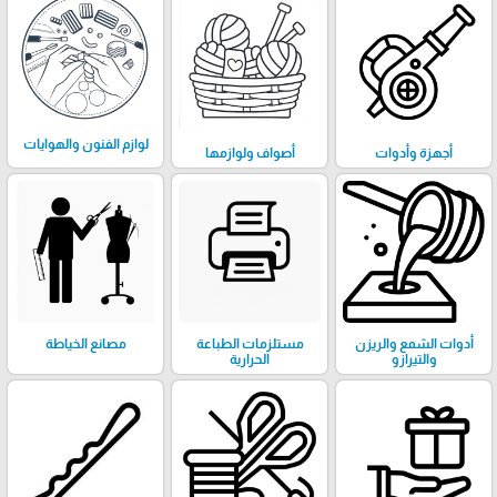
لوازم الفنون والهوايات
أجهزة وأدوات
أصواف ولوازمها
أدوات الشمع والريزن
مستلزمات الطباعة
مصانع الخياطة
والتيرازو
الحرارية