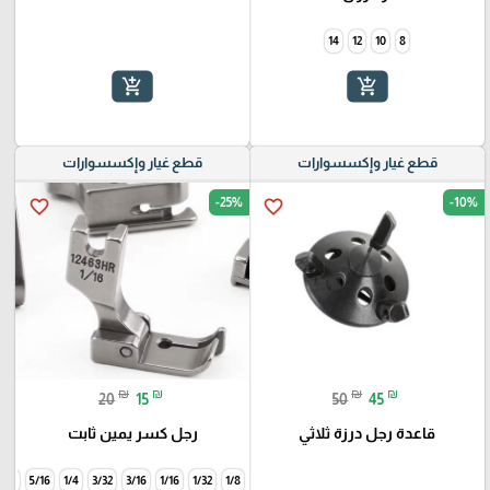
14
12
10
8
add_shopping_cart
add_shopping_cart
قطع غيار وإكسسوارات
قطع غيار وإكسسوارات
-25%
-10%
favorite_border
favorite_border
₪
₪
₪
₪
20
15
50
45
قاعدة رجل درزة ثلاثي
رجل كسر يمين ثابت
3/8
5/16
1/4
3/32
3/16
1/16
1/32
1/8