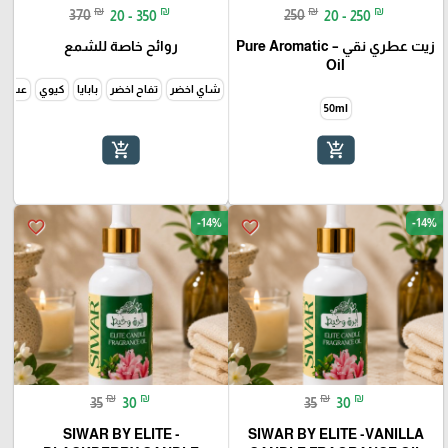
₪
₪
₪
₪
370
20 - 350
250
20 - 250
زيت عطري نقي – Pure Aromatic
روائح خاصة للشمع
Oil
شاي اخضر
تفاح اخضر
بابايا
كيوي
عسل
50ml
add_shopping_cart
add_shopping_cart
-14%
-14%
favorite_border
favorite_border
₪
₪
₪
₪
35
30
35
30
SIWAR BY ELITE -
SIWAR BY ELITE -VANILLA