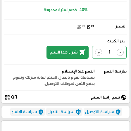
-40%
خصم لفترة محدودة
السعر
₪
₪
25
15
اختر الكمية
shopping_cart
شراء هذا المنتج
+
-
طريقة الدفع
الدفع عند الإستلام
ببساطة نقوم بايصال المنتج لغاية منزلك وتقوم
بدفع الثمن لموظف التوصيل.
qr_code
public
نسخ رابط المنتج
QR
policy
policy
policy
سياسة التوصيل
سياسة التبديل
سياسة الإلغاء