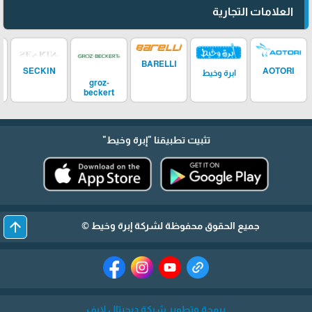
العلامات التجارية
BARELLI
SECKIN
AOTORI
ابرة وخيط
groz-
beckert
تثبيت تطبيقنا
"إبرة وخيط"
arrow_upward
جميع الحقوق محفوظة لشركة إبرة وخيط ©
برمجة وتطوير شركة ديجيتال لايف