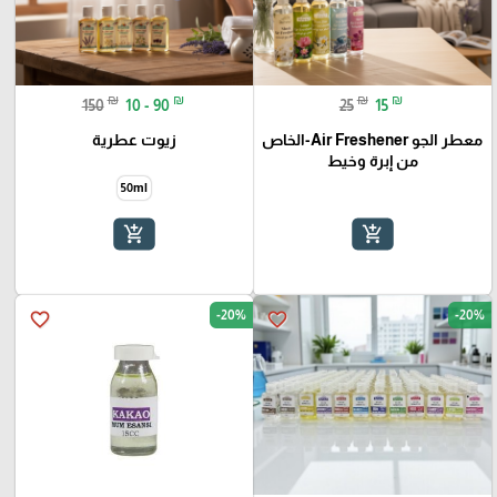
₪
₪
₪
₪
150
10 - 90
25
15
معطر الجو Air Freshener-الخاص
زيوت عطرية
من إبرة وخيط
50ml
add_shopping_cart
add_shopping_cart
-20%
-20%
favorite_border
favorite_border