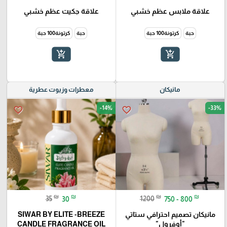
علاقة ملابس عظم خشبي
علاقة جكيت عظم خشبي
حبة
كرتونة100 حبة
حبة
كرتونة100 حبة
add_shopping_cart
add_shopping_cart
مانيكان
معطرات وزيوت عطرية
-14%
-33%
favorite_border
favorite_border
₪
₪
₪
₪
35
30
1200
750 - 800
مانيكان تصميم احترافي ستاتي
SIWAR BY ELITE -BREEZE
"أوفرول"
CANDLE FRAGRANCE OIL