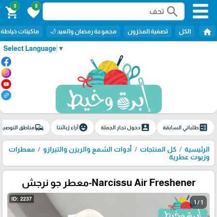
0
0
search
shopping_cart
favorite
home
الكل
تصفية المخزون
مجموعة رمضان والعيد 🌙
ماكينات خياطة
Select Language
▼
commute
emoji_emotions
account_box
ballot
طلباتي السابقة
دخول تجار الجملة
آراء زبائننا
مناطق التوصيل
الرئيسية
كل المنتجات
أدوات الشمع والريزن والتيرازو
معطرات
وزيوت عطرية
Narcissu Air Freshener-معطر جو نرجش
1 / 1