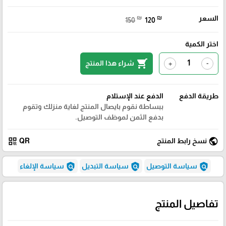
السعر
₪
₪
150
120
اختر الكمية
shopping_cart
شراء هذا المنتج
+
-
طريقة الدفع
الدفع عند الإستلام
ببساطة نقوم بايصال المنتج لغاية منزلك وتقوم
بدفع الثمن لموظف التوصيل.
qr_code
public
نسخ رابط المنتج
QR
policy
policy
policy
سياسة التوصيل
سياسة التبديل
سياسة الإلغاء
تفاصيل المنتج