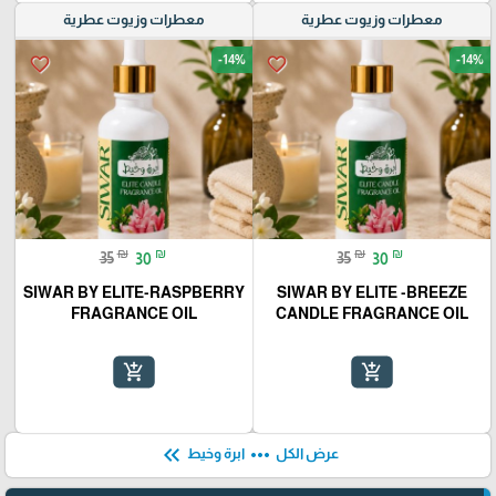
معطرات وزيوت عطرية
معطرات وزيوت عطرية
-14%
-14%
favorite_border
favorite_border
₪
₪
₪
₪
35
30
35
30
SIWAR BY ELITE-RASPBERRY
SIWAR BY ELITE -BREEZE
FRAGRANCE OIL
CANDLE FRAGRANCE OIL
add_shopping_cart
add_shopping_cart
keyboard_double_arrow_left
more_horiz
عرض الكل
ابرة وخيط