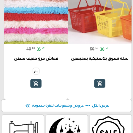
₪
₪
₪
₪
40
35
50
30
سلة تسوق بلاستيكية بمقبضين
قماش فرو خفيف مبطن
متر
add_shopping_cart
add_shopping_cart
keyboard_double_arrow_left
more_horiz
عرض الكل
عروض وخصومات لفترة محدودة