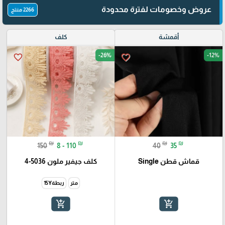
عروض وخصومات لفترة محدودة
2266 منتج
أقمشة
كلف
-26%
-12%
favorite_border
favorite_border
₪
₪
₪
₪
150
8 - 110
40
35
قماش قطن Single
كلف جيفير ملون 5036-4
متر
ربطة15Y
add_shopping_cart
add_shopping_cart