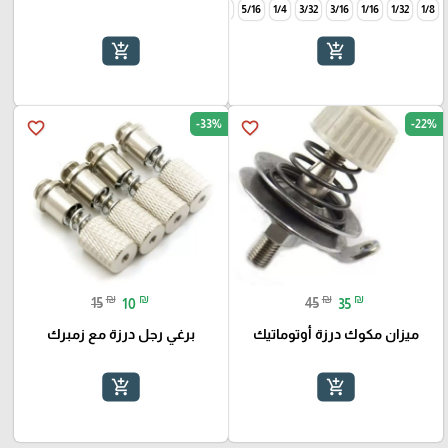
1/2
3/8
5/16
1/4
3/32
3/16
1/16
1/32
1/8
add_shopping_cart
add_shopping_cart
-33%
-22%
favorite_border
favorite_border
₪
₪
₪
₪
15
10
45
35
ميزان مكوك درزة أوتوماتيك
برغي رجل درزة مع زمبرك
add_shopping_cart
add_shopping_cart