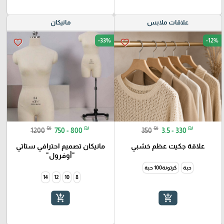
علاقات ملابس
مانيكان
-33%
-12%
favorite_border
favorite_border
₪
₪
₪
₪
1200
750 - 800
350
3.5 - 330
علاقة جكيت عظم خشبي
مانيكان تصميم احترافي ستاتي
"أوفرول"
حبة
كرتونة100 حبة
14
12
10
8
add_shopping_cart
add_shopping_cart