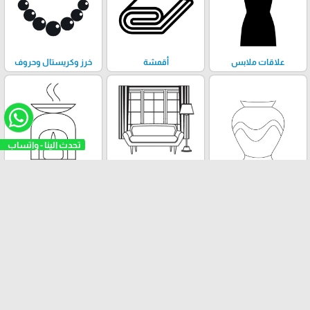
علاقات ملابس
أقمشة
خرز وكريستال وحروف
تحدث الينا - واتساب
تحف وڤازات
إكسسوارات الستائر
مباخر
والتنجيد
العلامات التجارية
BARELLI
SECKIN
AOTORI
ابرة وخيط
groz-
beckert