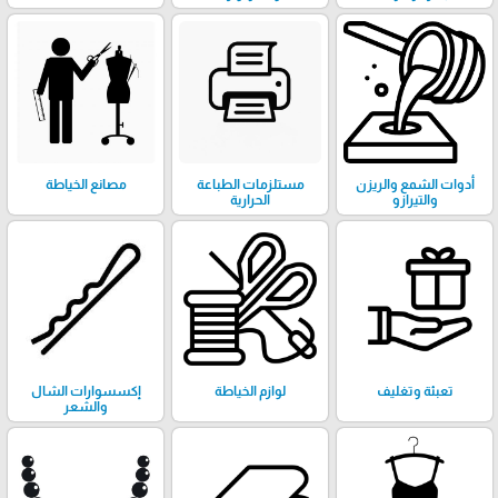
أدوات الشمع والريزن
مستلزمات الطباعة
مصانع الخياطة
والتيرازو
الحرارية
تعبئة وتغليف
لوازم الخياطة
إكسسوارات الشال
والشعر