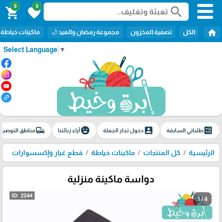
0
0
search
shopping_cart
favorite
home
الكل
تصفية المخزون
مجموعة رمضان والعيد 🌙
ماكينات خياطة
Select Language
▼
commute
emoji_emotions
account_box
ballot
طلباتي السابقة
دخول تجار الجملة
آراء زبائننا
مناطق التوصيل
الرئيسية
كل المنتجات
ماكينات خياطة
قطع غيار وإكسسوارات
دواسة ماكينة منزلية
1 / 4