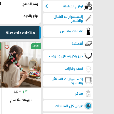
رقم المنتج
4
chevron_left
لوازم الخياطة
تباع بالحبة
إكسسوارات الشال
والشعر
علاقات ملابس
منتجات ذات صلة
أقمشة
-33%
favorite_border
خرز وكريستال وحروف
تحف وڤازات
إكسسوارات الستائر
والتنجيد
₪
₪
1.5
1
مباخر
ببيونات-6 سم
عرض كل المنتجات