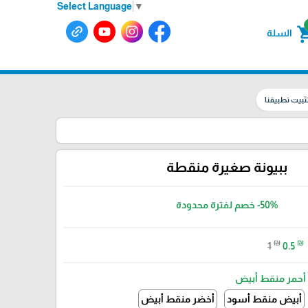
Select Language
▼
shoppin
السلة
ثبيت تطبيقنا
ببيونة صغيرة منقطة
-50%
خصم لفترة محدودة
₪
₪
1
0.5
أحمر منقط أبيض
أبيض منقط أسود
أخضر منقط أبيض