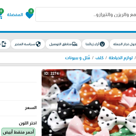
0
0
g_cart
favorite
المفضلة
install_mobile
security
commute
emoji_emotions
ول تجار الجملة
آراء زبائننا
مناطق التوصيل
سياسة المتجر
ت
لوازم الخياطة
كلف
فُلل و ببيونات
السعر
اختر اللون
أحمر منقط أبيض