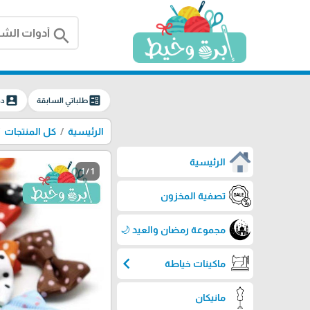
search
account_box
ballot
طلباتي السابقة
دخ
الرئيسية
كل المنتجات
الرئيسية
1 / 1
تصفية المخزون
مجموعة رمضان والعيد 🌙
chevron_left
ماكينات خياطة
مانيكان