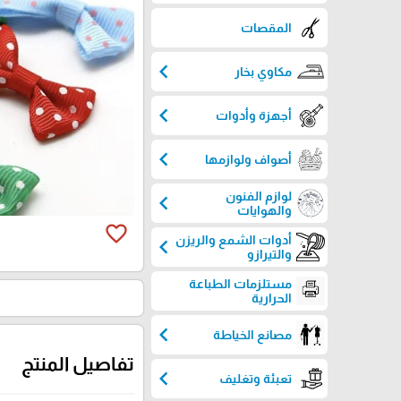
المقصات
chevron_left
مكاوي بخار
chevron_left
أجهزة وأدوات
chevron_left
أصواف ولوازمها
لوازم الفنون
chevron_left
والهوايات
favorite_border
أدوات الشمع والريزن
chevron_left
والتيرازو
مستلزمات الطباعة
الحرارية
chevron_left
مصانع الخياطة
تفاصيل المنتج
chevron_left
تعبئة وتغليف