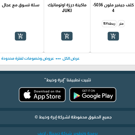
كلف جيفير ملون 5036-
ماكينة درزة اوتوماتيك
سلة تسوق مع عجال
JUKI
4
متر
ربطة15Y
add_shopping_cart
add_shopping_cart
add_shopping_cart
ft
more_horiz
عرض الكل
عروض وخصومات لفترة محدودة
تثبيت تطبيقنا
"إبرة وخيط"
جميع الحقوق محفوظة لشركة إبرة وخيط ©
برمجة وتطوير شركة ديجيتال لايف