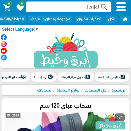
0
0
search
shopping_cart
favorite
home
الكل
تصفية المخزون
مجموعة رمضان والعيد 🌙
الخياطة والأق
Select Language
▼
commute
emoji_emotions
account_box
ballot
طلباتي السابقة
دخول تجار الجملة
آراء زبائننا
مناطق التوصيل
الرئيسية
كل المنتجات
لوازم الخياطة
سحابات
سحاب عباي 120 سم
1 / 1