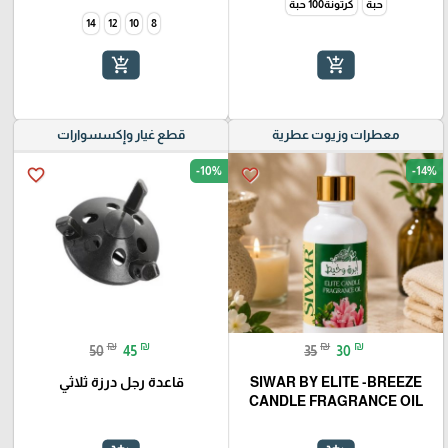
حبة
كرتونة100 حبة
14
12
10
8
add_shopping_cart
add_shopping_cart
معطرات وزيوت عطرية
قطع غيار وإكسسوارات
-10%
-14%
favorite_border
favorite_border
₪
₪
₪
₪
50
45
35
30
SIWAR BY ELITE -BREEZE
قاعدة رجل درزة ثلاثي
CANDLE FRAGRANCE OIL