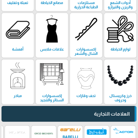
أدوات الشمع
مستلزمات
مصانع الخياطة
تعبئة وتغليف
والريزن والتيرازو
الطباعة الحرارية
لوازم الخياطة
إكسسوارات
علاقات ملابس
أقمشة
الشال والشعر
خرز وكريستال
تحف وڤازات
إكسسوارات
مباخر
وحروف
الستائر والتنجيد
العلامات التجارية
BARELLI