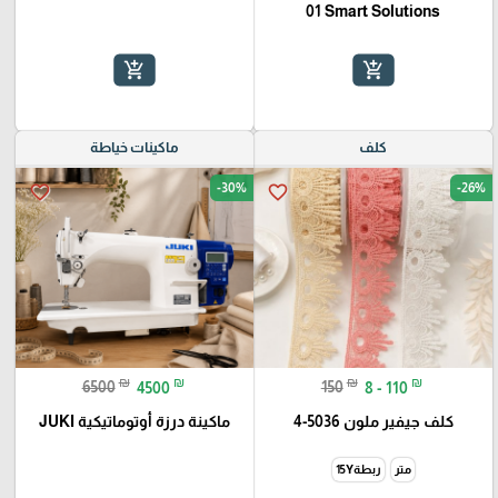
01 Smart Solutions
add_shopping_cart
add_shopping_cart
كلف
ماكينات خياطة
-30%
-26%
favorite_border
favorite_border
₪
₪
₪
₪
6500
4500
150
8 - 110
كلف جيفير ملون 5036-4
ماكينة درزة أوتوماتيكية JUKI
متر
ربطة15Y