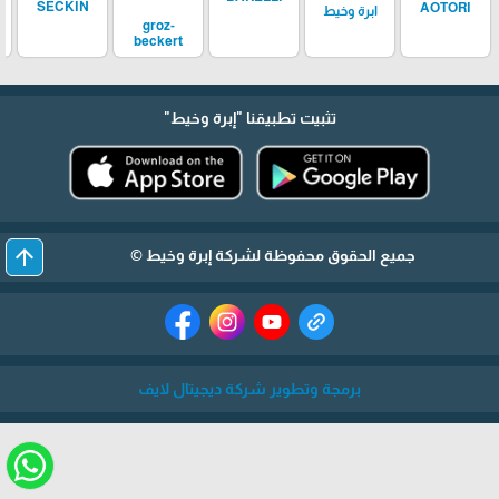
SECKIN
AOTORI
ابرة وخيط
groz-
beckert
تثبيت تطبيقنا
"إبرة وخيط"
arrow_upward
جميع الحقوق محفوظة لشركة إبرة وخيط ©
برمجة وتطوير شركة ديجيتال لايف