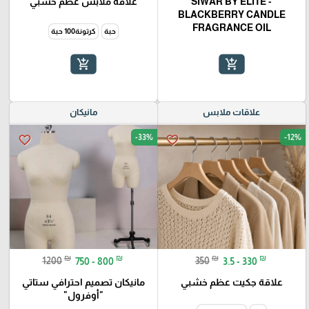
SIWAR BY ELITE -
علاقة ملابس عظم خشبي
BLACKBERRY CANDLE
FRAGRANCE OIL
حبة
كرتونة100 حبة
add_shopping_cart
add_shopping_cart
علاقات ملابس
مانيكان
-33%
-12%
favorite_border
favorite_border
₪
₪
₪
₪
1200
750 - 800
350
3.5 - 330
علاقة جكيت عظم خشبي
مانيكان تصميم احترافي ستاتي
"أوفرول"