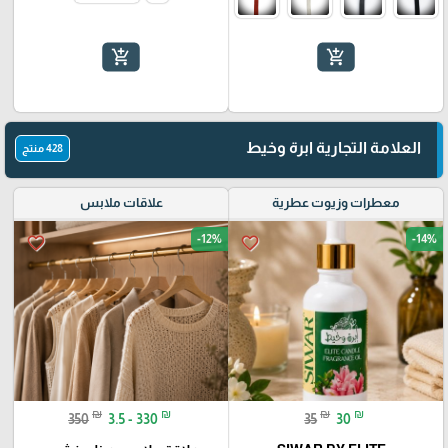
add_shopping_cart
add_shopping_cart
العلامة التجارية ابرة وخيط
428 منتج
معطرات وزيوت عطرية
علاقات ملابس
-12%
-14%
favorite_border
favorite_border
₪
₪
₪
₪
350
3.5 - 330
35
30