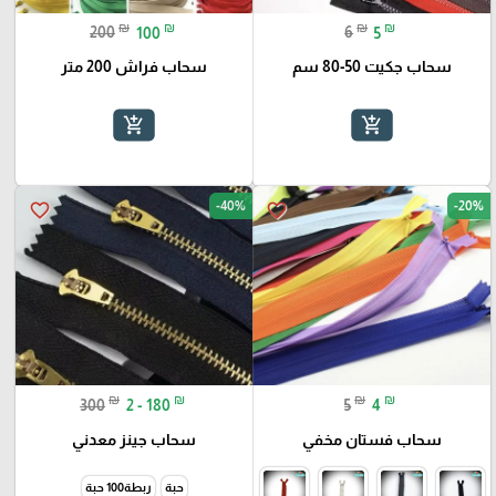
₪
₪
₪
₪
200
100
6
5
سحاب جكيت 50-80 سم
سحاب فراش 200 متر
add_shopping_cart
add_shopping_cart
-40%
-20%
favorite_border
favorite_border
₪
₪
₪
₪
300
2 - 180
5
4
سحاب فستان مخفي
سحاب جينز معدني
حبة
ربطة100 حبة