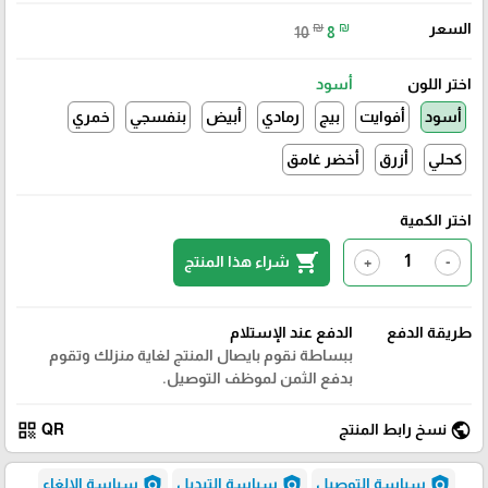
السعر
₪
₪
10
8
اختر اللون
أسود
أسود
أفوايت
بيج
رمادي
أبيض
بنفسجي
خمري
كحلي
أزرق
أخضر غامق
اختر الكمية
shopping_cart
شراء هذا المنتج
+
-
طريقة الدفع
الدفع عند الإستلام
ببساطة نقوم بايصال المنتج لغاية منزلك وتقوم
بدفع الثمن لموظف التوصيل.
qr_code
public
نسخ رابط المنتج
QR
policy
policy
policy
سياسة التوصيل
سياسة التبديل
سياسة الإلغاء