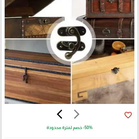
arrow_back_ios
arrow_forward_ios
favorite_border
-50%
خصم لفترة محدودة