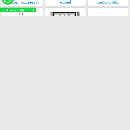
علاقات ملابس
أقمشة
خرز وكريستال وحروف
تحدث الينا - واتساب
تحف وڤازات
إكسسوارات الستائر
مباخر
والتنجيد
العلامات التجارية
BARELLI
SECKIN
AOTORI
ابرة وخيط
groz-
beckert
تثبيت تطبيقنا
"إبرة وخيط"