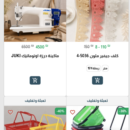
₪
₪
₪
₪
6500
4500
150
8 - 110
كلف جيفير ملون 5036-4
ماكينة درزة اوتوماتيك JUKI
متر
ربطة15Y
add_shopping_cart
add_shopping_cart
تعبئة وتغليف
تعبئة وتغليف
-40%
-36%
favorite_border
favorite_border