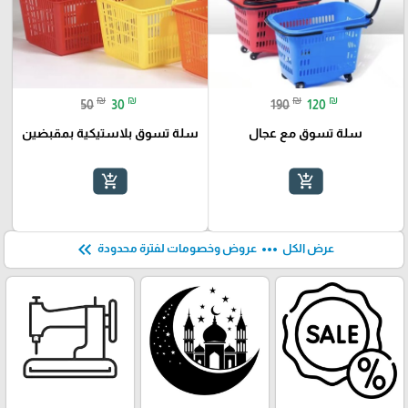
₪
₪
₪
₪
50
30
190
120
سلة تسوق مع عجال
سلة تسوق بلاستيكية بمقبضين
add_shopping_cart
add_shopping_cart
keyboard_double_arrow_left
more_horiz
عرض الكل
عروض وخصومات لفترة محدودة