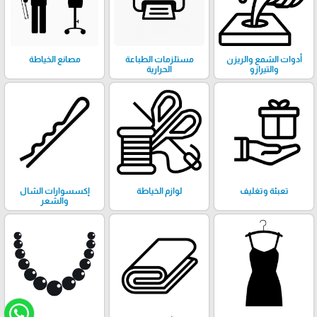
أدوات الشمع والريزن
مستلزمات الطباعة
مصانع الخياطة
والتيرازو
الحرارية
تعبئة وتغليف
لوازم الخياطة
إكسسوارات الشال
والشعر