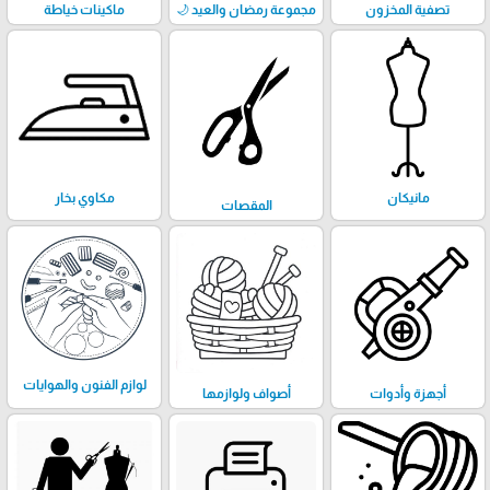
تصفية المخزون
مجموعة رمضان والعيد 🌙
ماكينات خياطة
مانيكان
مكاوي بخار
المقصات
لوازم الفنون والهوايات
أجهزة وأدوات
أصواف ولوازمها