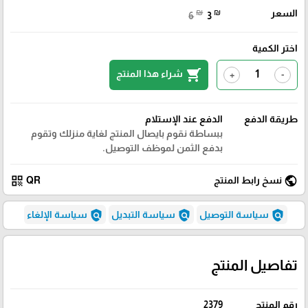
السعر
₪
₪
6
3
اختر الكمية
shopping_cart
شراء هذا المنتج
+
-
طريقة الدفع
الدفع عند الإستلام
ببساطة نقوم بايصال المنتج لغاية منزلك وتقوم
بدفع الثمن لموظف التوصيل.
qr_code
public
نسخ رابط المنتج
QR
policy
policy
policy
سياسة التوصيل
سياسة التبديل
سياسة الإلغاء
تفاصيل المنتج
رقم المنتج
2379