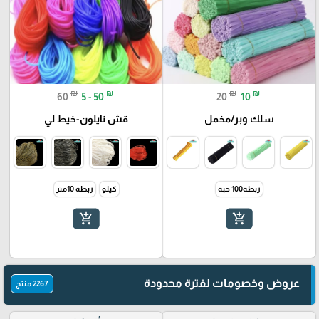
₪
₪
₪
₪
60
5 - 50
20
10
سلك وبر/مخمل
قش نايلون-خيط لي
ربطة100 حبة
كيلو
ربطة 10متر
add_shopping_cart
add_shopping_cart
عروض وخصومات لفترة محدودة
2267 منتج