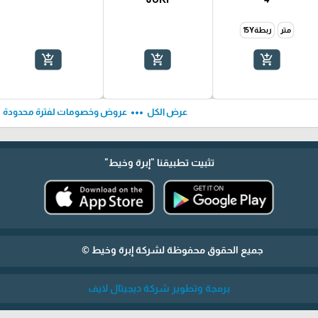
متر
ربطة15Y
add_shopping_cart
add_shopping_cart
add_shopping_cart
ft
more_horiz
عرض الكل
عروض وخصومات لفترة محدودة
تثبيت تطبيقنا
"إبرة وخيط"
جميع الحقوق محفوظة لشركة إبرة وخيط ©
برمجة وتطوير شركة ديجيتال لايف