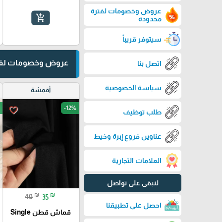
عروض وخصومات لفترة
add_shopping_cart
محدودة
سيتوفر قريباً
عروض وخصومات لفت
اتصل بنا
سياسة الخصوصية
أقمشة
-12%
favorite_border
طلب توظيف
عناوين فروع إبرة وخيط
العلامات التجارية
لنبقى على تواصل
₪
₪
40
35
احصل على تطبيقنا
قماش قطن Single