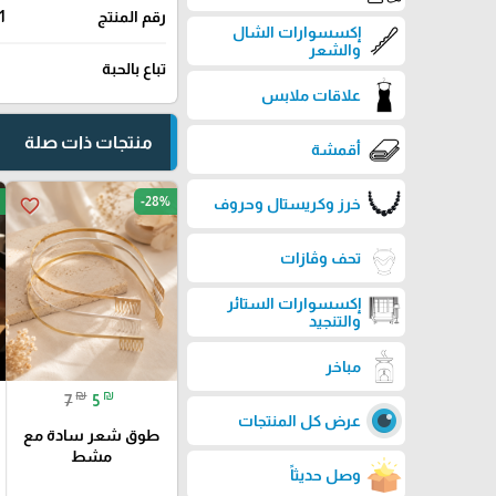
رقم المنتج
1
إكسسوارات الشال
والشعر
تباع بالحبة
علاقات ملابس
منتجات ذات صلة
أقمشة
-28%
favorite_border
خرز وكريستال وحروف
تحف وڤازات
إكسسوارات الستائر
والتنجيد
مباخر
₪
₪
7
5
عرض كل المنتجات
طوق شعر سادة مع
مشط
وصل حديثاً