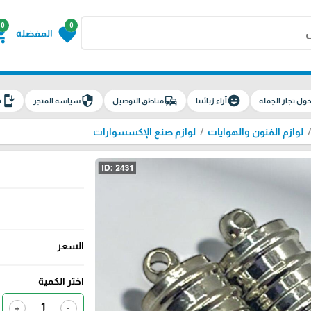
0
0
g_cart
favorite
المفضلة
install_mobile
security
commute
emoji_emotions
ول تجار الجملة
آراء زبائننا
مناطق التوصيل
سياسة المتجر
ت
لوازم الفنون والهوايات
لوازم صنع الإكسسوارات
السعر
اختر الكمية
+
-