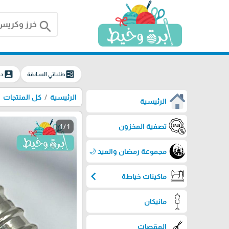
search
account_box
ballot
طلباتي السابقة
دخ
الرئيسية
كل المنتجات
الرئيسية
تصفية المخزون
1 / 1
مجموعة رمضان والعيد 🌙
chevron_left
ماكينات خياطة
مانيكان
المقصات