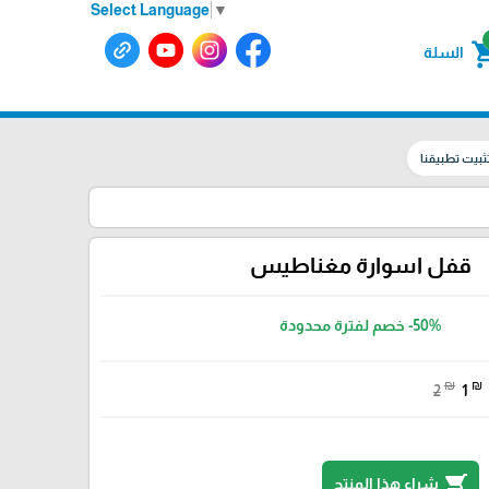
Select Language
▼
shoppin
السلة
ثبيت تطبيقنا
قفل اسوارة مغناطيس
-50%
خصم لفترة محدودة
₪
₪
2
1
shopping_cart
شراء هذا المنتج