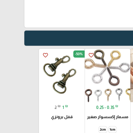
-50%
favorite_border
favorite_border
₪
₪
₪
2
1
0.25 - 0.35
مسمار إكسسوار صغير
قفل برونزي
2cm
1cm