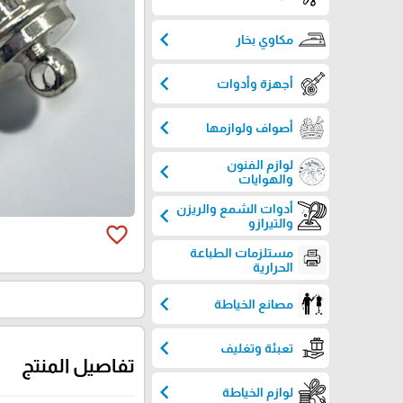
chevron_left
مكاوي بخار
chevron_left
أجهزة وأدوات
chevron_left
أصواف ولوازمها
لوازم الفنون
chevron_left
والهوايات
أدوات الشمع والريزن
chevron_left
والتيرازو
favorite_border
مستلزمات الطباعة
الحرارية
chevron_left
مصانع الخياطة
chevron_left
تعبئة وتغليف
تفاصيل المنتج
chevron_left
لوازم الخياطة