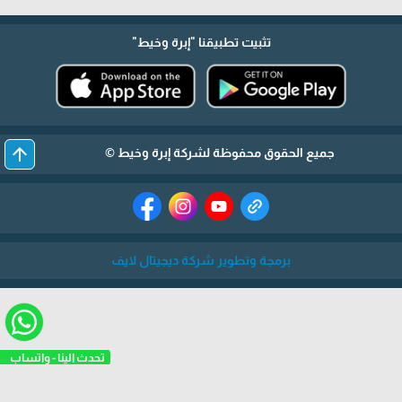
تثبيت تطبيقنا
"إبرة وخيط"
arrow_upward
جميع الحقوق محفوظة لشركة إبرة وخيط ©
برمجة وتطوير شركة ديجيتال لايف
تحدث الينا 