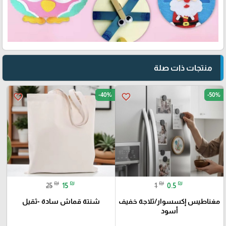
منتجات ذات صلة
-40%
-50%
favorite_border
favorite_border
₪
₪
₪
₪
25
15
1
0.5
مغناطيس إكسسوار/ثلاجة خفيف
شنتة قماش سادة -ثقيل
أسود