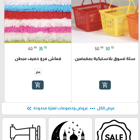
₪
₪
₪
₪
40
35
50
30
سلة تسوق بلاستيكية بمقبضين
قماش فرو خفيف مبطن
متر
add_shopping_cart
add_shopping_cart
keyboard_double_arrow_left
more_horiz
عرض الكل
عروض وخصومات لفترة محدودة