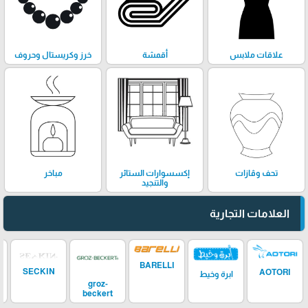
علاقات ملابس
أقمشة
خرز وكريستال وحروف
تحف وڤازات
إكسسوارات الستائر
مباخر
والتنجيد
العلامات التجارية
BARELLI
SECKIN
AOTORI
ابرة وخيط
groz-
beckert