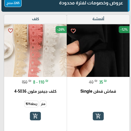
عروض وخصومات لفترة محدودة
2265 منتج
أقمشة
كلف
-26%
-12%
favorite_border
favorite_border
₪
₪
₪
₪
150
8 - 110
40
35
قماش قطن Single
كلف جيفير ملون 5036-4
متر
ربطة15Y
add_shopping_cart
add_shopping_cart