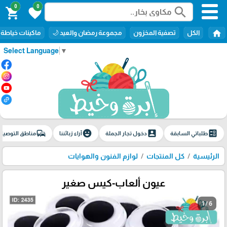
0
0
search
shopping_cart
favorite
home
الكل
تصفية المخزون
مجموعة رمضان والعيد 🌙
ماكينات خياطة
Select Language
▼
commute
emoji_emotions
account_box
ballot
طلباتي السابقة
دخول تجار الجملة
آراء زبائننا
مناطق التوصيل
الرئيسية
كل المنتجات
لوازم الفنون والهوايات
عيون ألعاب-كيس صغير
1 / 6