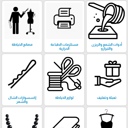
أدوات الشمع والريزن
مستلزمات الطباعة
مصانع الخياطة
والتيرازو
الحرارية
تعبئة وتغليف
لوازم الخياطة
إكسسوارات الشال
والشعر