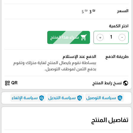
السعر
₪
₪
5
3
اختر الكمية
shopping_cart
شراء هذا المنتج
+
-
طريقة الدفع
الدفع عند الإستلام
ببساطة نقوم بايصال المنتج لغاية منزلك وتقوم
بدفع الثمن لموظف التوصيل.
qr_code
public
نسخ رابط المنتج
QR
policy
policy
policy
سياسة التوصيل
سياسة التبديل
سياسة الإلغاء
تفاصيل المنتج