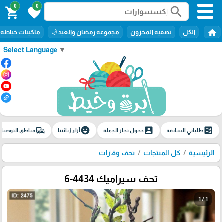
0
0
search
shopping_cart
favorite
home
الكل
تصفية المخزون
مجموعة رمضان والعيد 🌙
ماكينات خياطة
Select Language
▼
commute
emoji_emotions
account_box
ballot
طلباتي السابقة
دخول تجار الجملة
آراء زبائننا
مناطق التوصيل
الرئيسية
كل المنتجات
تحف وڤازات
تحف سيراميك 4434-6
1 / 1