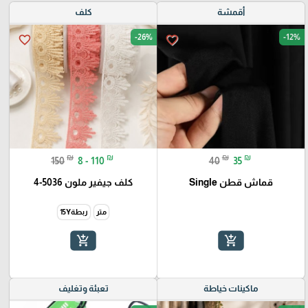
أقمشة
كلف
-26%
-12%
favorite_border
favorite_border
₪
₪
₪
₪
150
8 - 110
40
35
قماش قطن Single
كلف جيفير ملون 5036-4
متر
ربطة15Y
add_shopping_cart
add_shopping_cart
ماكينات خياطة
تعبئة وتغليف