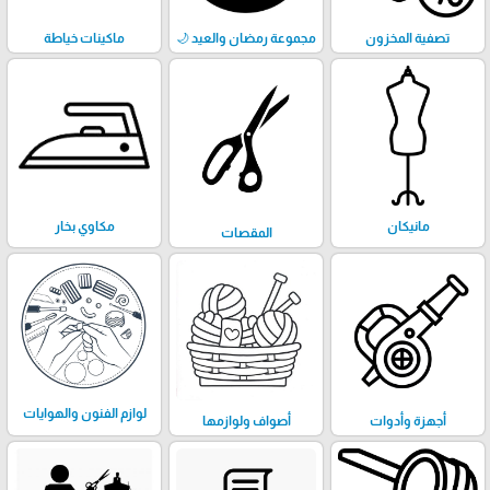
تصفية المخزون
مجموعة رمضان والعيد 🌙
ماكينات خياطة
مانيكان
مكاوي بخار
المقصات
لوازم الفنون والهوايات
أجهزة وأدوات
أصواف ولوازمها