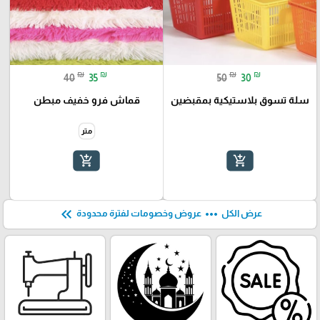
₪
₪
₪
₪
40
35
50
30
سلة تسوق بلاستيكية بمقبضين
قماش فرو خفيف مبطن
متر
add_shopping_cart
add_shopping_cart
keyboard_double_arrow_left
more_horiz
عرض الكل
عروض وخصومات لفترة محدودة