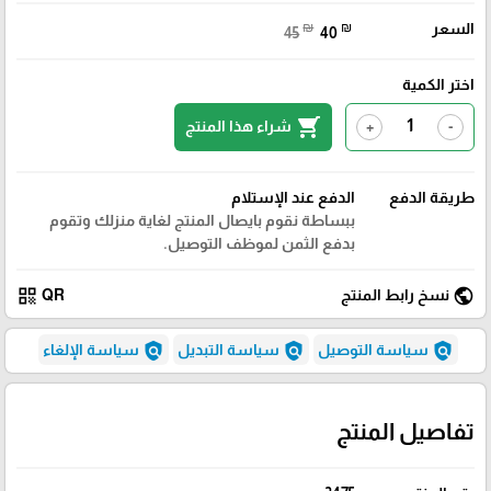
السعر
₪
₪
45
40
اختر الكمية
shopping_cart
شراء هذا المنتج
+
-
طريقة الدفع
الدفع عند الإستلام
ببساطة نقوم بايصال المنتج لغاية منزلك وتقوم
بدفع الثمن لموظف التوصيل.
qr_code
public
نسخ رابط المنتج
QR
policy
policy
policy
سياسة التوصيل
سياسة التبديل
سياسة الإلغاء
تفاصيل المنتج