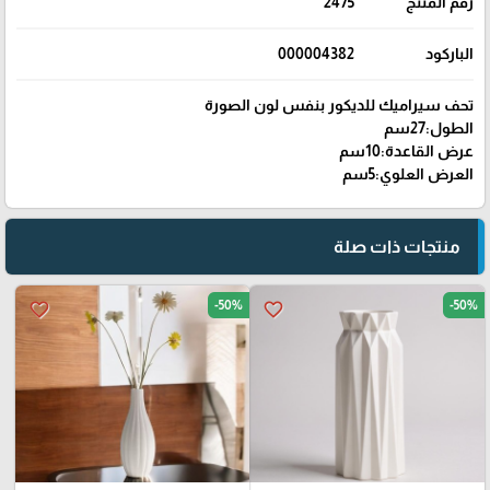
رقم المنتج
2475
الباركود
000004382
تحف سيراميك للديكور بنفس لون الصورة
الطول:27سم
عرض القاعدة:10سم
العرض العلوي:5سم
منتجات ذات صلة
-50%
-50%
favorite_border
favorite_border