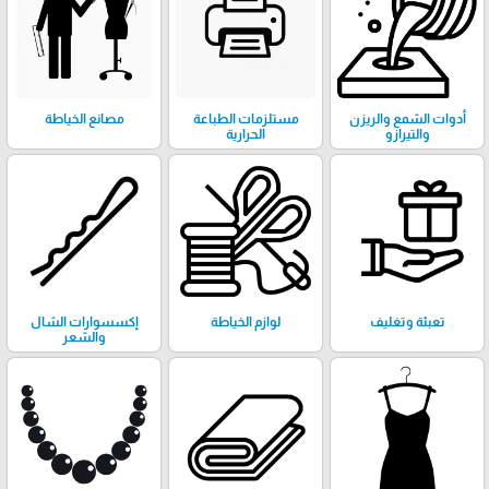
أدوات الشمع والريزن
مستلزمات الطباعة
مصانع الخياطة
والتيرازو
الحرارية
تعبئة وتغليف
لوازم الخياطة
إكسسوارات الشال
والشعر