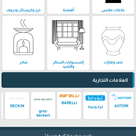
علاقات ملابس
أقمشة
خرز وكريستال وحروف
تحف وڤازات
إكسسوارات الستائر
مباخر
والتنجيد
العلامات التجارية
BARELLI
SECKIN
AOTORI
ابرة وخيط
groz-
beckert