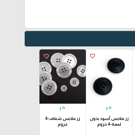
favorite_border
favorite_border
₪
₪
1
1
زر ملابس أسود بدون
زر ملابس شفاف-4
لمعة-4 خروم
خروم