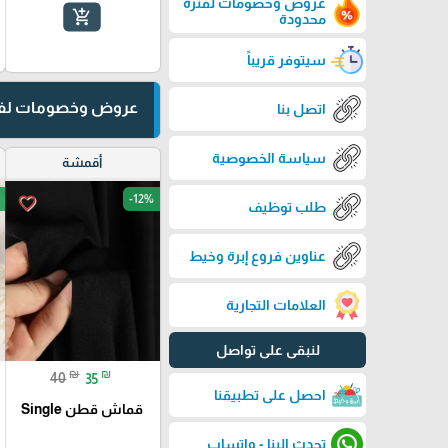
عروض وخصومات لفترة
add_shopping_cart
محدودة
سيتوفر قريباً
عروض وخصومات لفت
اتصل بنا
سياسة الخصوصية
أقمشة
-12%
favorite_border
طلب توظيف
عناوين فروع إبرة وخيط
العلامات التجارية
لنبقى على تواصل
₪
₪
40
35
احصل على تطبيقنا
قماش قطن Single
تحدث الينا - واتساب