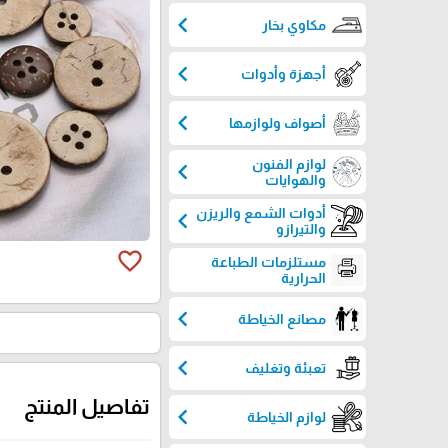
chevron_left
مكاوي بخار
chevron_left
أجهزة وأدوات
chevron_left
أصواف ولوازمها
لوازم الفنون
chevron_left
والهوايات
أدوات الشمع والريزن
chevron_left
والتيرازو
favorite_border
مستلزمات الطباعة
الحرارية
chevron_left
مصانع الخياطة
chevron_left
تعبئة وتغليف
تفاصيل المنتج
chevron_left
لوازم الخياطة