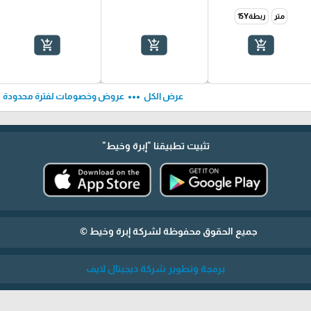
متر
ربطة15Y
add_shopping_cart
add_shopping_cart
add_shopping_cart
ft
more_horiz
عرض الكل
عروض وخصومات لفترة محدودة
تثبيت تطبيقنا
"إبرة وخيط"
جميع الحقوق محفوظة لشركة إبرة وخيط ©
برمجة وتطوير شركة ديجيتال لايف