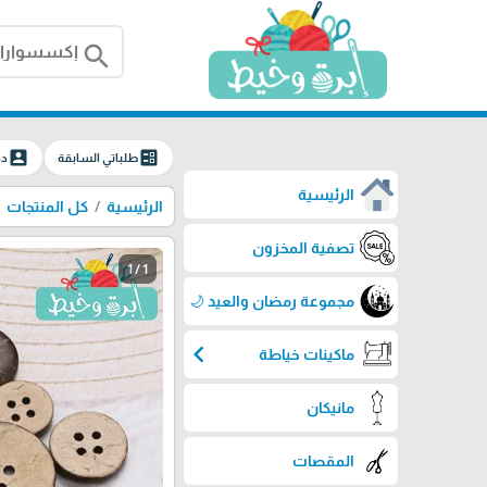
search
account_box
ballot
طلباتي السابقة
دخ
الرئيسية
الرئيسية
كل المنتجات
تصفية المخزون
1 / 1
مجموعة رمضان والعيد 🌙
chevron_left
ماكينات خياطة
مانيكان
المقصات