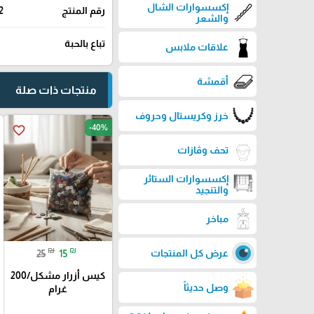
إكسسوارات الشال
رقم المنتج
2
والشعر
تباع بالحبة
علاقات ملابس
أقمشة
منتجات ذات صلة
خرز وكريستال وحروف
-40%
favorite_border
تحف وڤازات
إكسسوارات الستائر
والتنجيد
مباخر
₪
₪
عرض كل المنتجات
25
15
كيس أزرار مشكل/200
وصل حديثاً
غرام