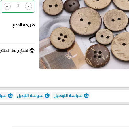
+
-
طريقة الدفع
public
نسخ رابط المنتج
policy
policy
policy
سياسة التوصيل
سياسة التبديل
سياس