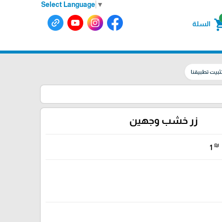
Select Language
▼
shoppin
السلة
ثبيت تطبيقنا
زر خشب وجهين
₪
1