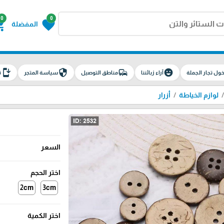
0
0
g_cart
favorite
المفضلة
install_mobile
security
commute
emoji_emotions
ول تجار الجملة
آراء زبائننا
مناطق التوصيل
سياسة المتجر
ت
لوازم الخياطة
أزرار
السعر
اختر الحجم
2cm
3cm
اختر الكمية