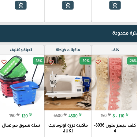
add_shopping_cart
add_shopping_cart
add_shopping_cart
رة محدودة
كلف
ماكينات خياطة
تعبئة وتغليف
-36%
-30%
-26%
favorite_border
favorite_border
favorite_border
₪
₪
₪
₪
₪
₪
190
120
6500
4500
150
8 - 110
كلف جيفير ملون 5036-
ماكينة درزة اوتوماتيك
سلة تسوق مع عجال
JUKI
4