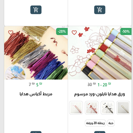
add_shopping_cart
add_shopping_cart
-28%
-50%
favorite_border
favorite_border
₪
₪
₪
₪
7
5
30
1 - 20
ورق هدايا نايلون-ورد مرسوم
مربط أكياس هدايا
حبة
ربطة 20 ورقة