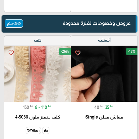
عروض وخصومات لفترة محدودة
2265 منتج
أقمشة
كلف
-26%
-12%
favorite_border
favorite_border
₪
₪
₪
₪
150
8 - 110
40
35
قماش قطن Single
كلف جيفير ملون 5036-4
متر
ربطة15Y