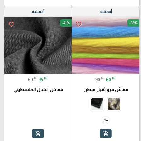
أقمشة
أقمشة
-41%
-33%
favorite_border
favorite_border
₪
₪
₪
₪
60
35
90
60
قماش فرو ثقيل مبطن
قماش الشال الفلسطيني
متر
add_shopping_cart
add_shopping_cart