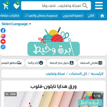
0
0
search
shopping_cart
favorite
home
الكل
تصفية المخزون
مجموعة رمضان والعيد 🌙
ماكينات خياطة
Select Language
▼
commute
emoji_emotions
account_box
ballot
طلباتي السابقة
دخول تجار الجملة
آراء زبائننا
مناطق التوصيل
الرئيسية
كل المنتجات
تعبئة وتغليف
ورق هدايا نايلون-قلوب
1 / 14