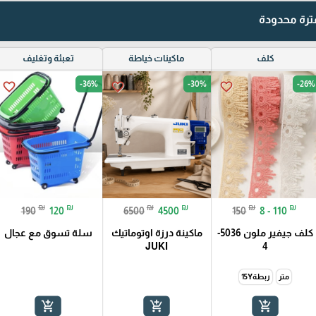
رة محدودة
كلف
ماكينات خياطة
تعبئة وتغليف
-36%
-30%
-26%
favorite_border
favorite_border
favorite_border
₪
₪
₪
₪
₪
₪
190
120
6500
4500
150
8 - 110
كلف جيفير ملون 5036-
ماكينة درزة اوتوماتيك
سلة تسوق مع عجال
JUKI
4
متر
ربطة15Y
add_shopping_cart
add_shopping_cart
add_shopping_cart