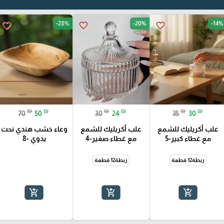
-28%
-20%
-14%
favorite_border
favorite_border
favorite_border
₪
₪
₪
₪
₪
₪
70
50
30
24
35
30
علب أكريليك للشمع
علب أكريليك للشمع
وعاء خشب هندي نحت
مع غطاء كبير-5
مع غطاء صغير-4
يدوي -8
ربطة12 قطعة
ربطة12 قطعة
add_shopping_cart
add_shopping_cart
add_shopping_cart