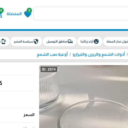
0
0
g_cart
favorite
المفضلة
install_mobile
security
commute
emoji_emotions
ول تجار الجملة
آراء زبائننا
مناطق التوصيل
سياسة المتجر
ت
أدوات الشمع والريزن والتيرازو
أوعية صب الشمع
كا
السعر