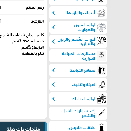
رقم المنتج
4
chevron_left
أصواف ولوازمها
الباركود
1
لوازم الفنون
chevron_left
والهوايات
كاس زجاج شفاف للشمع
أدوات الشمع والريزن
chevron_left
حجم القاعدة:7سم
والتيرازو
الارتفاع:5سم
تباع بالقطعة
مستلزمات الطباعة
الحرارية
chevron_left
مصانع الخياطة
chevron_left
تعبئة وتغليف
chevron_left
لوازم الخياطة
إكسسوارات الشال
والشعر
علاقات ملابس
منتجات ذات صلة