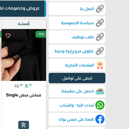
عروض وخصومات لفت
اتصل بنا
سياسة الخصوصية
أقمشة
-12%
favorite_border
طلب توظيف
عناوين فروع إبرة وخيط
العلامات التجارية
لنبقى على تواصل
₪
₪
40
35
احصل على تطبيقنا
قماش قطن Single
تحدث الينا - واتساب
تابعنا على فيس بوك
add_shopping_cart