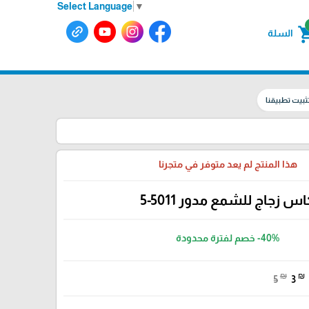
Select Language
▼
shoppin
السلة
ثبيت تطبيقنا
هذا المنتج لم يعد متوفر في متجرنا
س زجاج للشمع مدور 5011-5
-40%
خصم لفترة محدودة
₪
₪
5
3