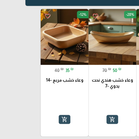
-12%
-28%
favorite_border
favorite_border
₪
₪
₪
₪
40
35
70
50
وعاء خشب هندي نحت
وعاء خشب مربع -14
يدوي -7
add_shopping_cart
add_shopping_cart