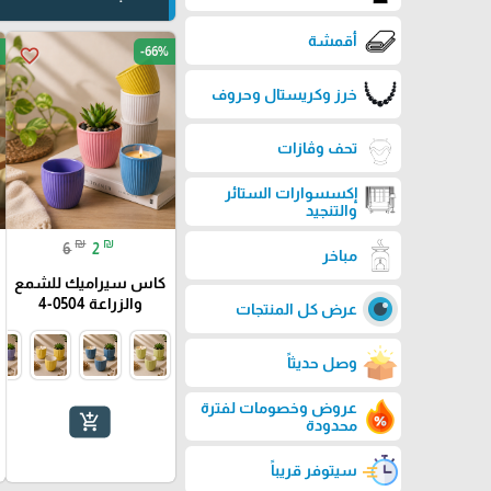
أقمشة
-66%
favorite_border
خرز وكريستال وحروف
تحف وڤازات
إكسسوارات الستائر
والتنجيد
₪
₪
6
2
مباخر
كاس سيراميك للشمع
والزراعة 0504-4
عرض كل المنتجات
وصل حديثاً
عروض وخصومات لفترة
add_shopping_cart
محدودة
سيتوفر قريباً