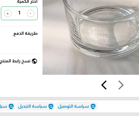
اختر الكمية
+
-
طريقة الدفع
public
نسخ رابط المنتج
arrow_back_ios
arrow_forward_ios
policy
policy
policy
سياسة التوصيل
سياسة التبديل
سياس