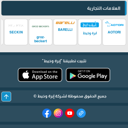
العلامات التجارية
BARELLI
SECKIN
AOTORI
ابرة وخيط
groz-
beckert
تثبيت تطبيقنا
"إبرة وخيط"
arrow_upward
جميع الحقوق محفوظة لشركة إبرة وخيط ©