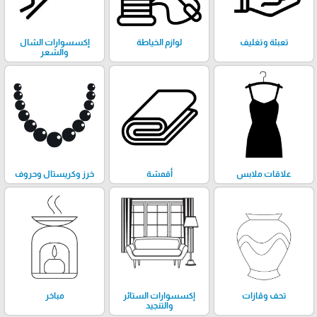
تعبئة وتغليف
لوازم الخياطة
إكسسوارات الشال
والشعر
علاقات ملابس
أقمشة
خرز وكريستال وحروف
تحف وڤازات
إكسسوارات الستائر
مباخر
والتنجيد