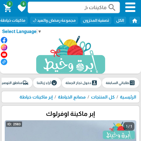
0
0
search
shopping_cart
favorite
home
الكل
تصفية المخزون
مجموعة رمضان والعيد 🌙
ماكينات خياطة
Select Language
▼
commute
emoji_emotions
account_box
ballot
طلباتي السابقة
دخول تجار الجملة
آراء زبائننا
مناطق التوصيل
الرئيسية
كل المنتجات
مصانع الخياطة
إبر ماكينات خياطة
إبر ماكينة اوفرلوك
1 / 1