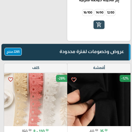
16/100
14/90
12/80
add_shopping_cart
عروض وخصومات لفترة محدودة
2265 منتج
أقمشة
كلف
-26%
-12%
favorite_border
favorite_border
₪
₪
₪
₪
150
8 - 110
40
35