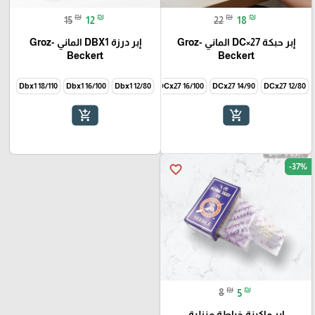
₪
₪
₪
₪
15
12
22
18
إبر حبكة DC×27 الماني Groz-
إبر درزة DBX1 الماني Groz-
Beckert
Beckert
Dbx1 18/110
Dbx1 16/100
Dbx1 12/80
DCx27 16/100
DCx27 14/90
DCx27 12/80
add_shopping_cart
add_shopping_cart
-37%
favorite_border
₪
₪
8
5
إبر ماكينة خياطة منزلية