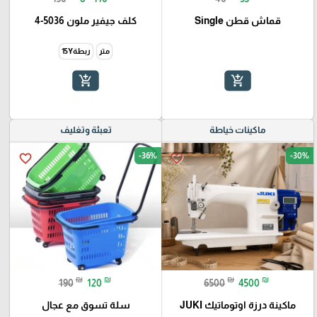
قماش قطن Single
كلف جيفير ملون 5036-4
متر
ربطة15Y
add_shopping_cart
add_shopping_cart
ماكينات خياطة
تعبئة وتغليف
-36%
-30%
favorite_border
favorite_border
₪
₪
₪
₪
190
120
6500
4500
ماكينة درزة اوتوماتيك JUKI
سلة تسوق مع عجال