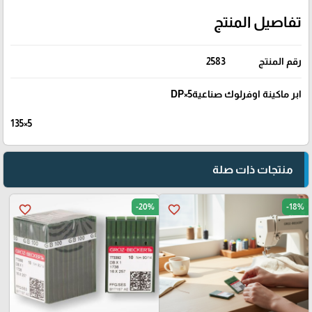
تفاصيل المنتج
رقم المنتج
2583
ابر ماكينة اوفرلوك صناعيةDP×5
135×5
منتجات ذات صلة
-20%
-18%
favorite_border
favorite_border