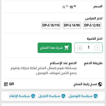
السعر
₪
₪
15
10
اختر القياس
DP×5 18/110
DP×5 14/90
DP×5 12/80
اختر الكمية
shopping_cart
شراء هذا المنتج
+
-
طريقة الدفع
الدفع عند الإستلام
ببساطة نقوم بايصال المنتج لغاية منزلك وتقوم
بدفع الثمن لموظف التوصيل.
qr_code
public
نسخ رابط المنتج
QR
policy
policy
policy
سياسة التوصيل
سياسة التبديل
سياسة الإلغاء