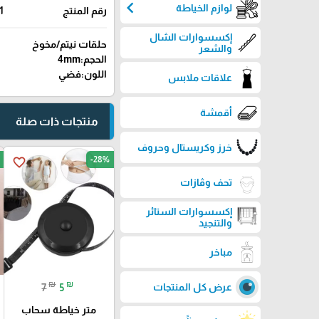
chevron_left
لوازم الخياطة
رقم المنتج
1
إكسسوارات الشال
حلقات نيتم/مخوخ
والشعر
الحجم:4mm
اللون:فضي
علاقات ملابس
أقمشة
منتجات ذات صلة
خرز وكريستال وحروف
-28%
favorite_border
تحف وڤازات
إكسسوارات الستائر
والتنجيد
مباخر
₪
₪
عرض كل المنتجات
7
5
متر خياطة سحاب