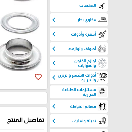
المقصات
chevron_left
مكاوي بخار
chevron_left
أجهزة وأدوات
chevron_left
أصواف ولوازمها
لوازم الفنون
chevron_left
والهوايات
favorite_border
أدوات الشمع والريزن
chevron_left
والتيرازو
مستلزمات الطباعة
الحرارية
chevron_left
مصانع الخياطة
تفاصيل المنتج
chevron_left
تعبئة وتغليف