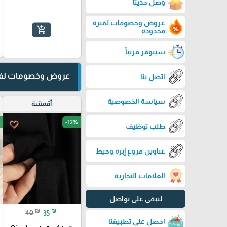
وصل حديثاً
عروض وخصومات لفترة
add_shopping_cart
محدودة
سيتوفر قريباً
عروض وخصومات لفت
اتصل بنا
سياسة الخصوصية
أقمشة
-12%
favorite_border
طلب توظيف
عناوين فروع إبرة وخيط
العلامات التجارية
لنبقى على تواصل
₪
₪
40
35
احصل على تطبيقنا