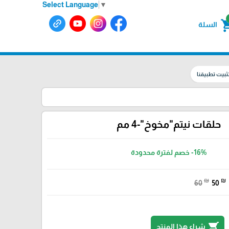
Select Language
▼
shoppin
السلة
ثبيت تطبيقنا
حلقات نيتم"مخوخ"-4 مم
-16%
خصم لفترة محدودة
₪
₪
60
50
shopping_cart
شراء هذا المنتج