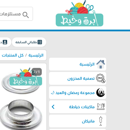
search
account_box
ballot
طلباتي السابقة
دخ
الرئيسية
كل المنتجات
الرئيسية
1 / 1
تصفية المخزون
مجموعة رمضان والعيد 🌙
chevron_left
ماكينات خياطة
مانيكان