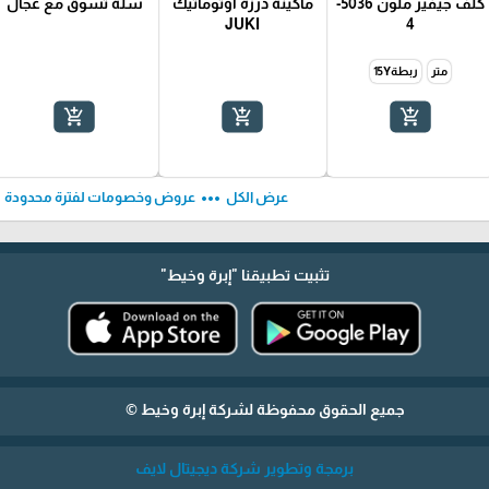
كلف جيفير ملون 5036-
ماكينة درزة اوتوماتيك
سلة تسوق مع عجال
JUKI
4
متر
ربطة15Y
add_shopping_cart
add_shopping_cart
add_shopping_cart
ft
more_horiz
عرض الكل
عروض وخصومات لفترة محدودة
تثبيت تطبيقنا
"إبرة وخيط"
جميع الحقوق محفوظة لشركة إبرة وخيط ©
برمجة وتطوير شركة ديجيتال لايف