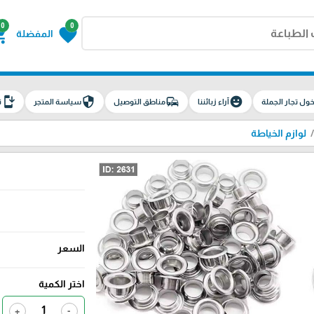
0
0
g_cart
favorite
المفضلة
install_mobile
security
commute
emoji_emotions
ول تجار الجملة
آراء زبائننا
مناطق التوصيل
سياسة المتجر
ت
لوازم الخياطة
السعر
اختر الكمية
+
-