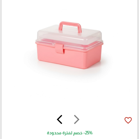
arrow_back_ios
arrow_forward_ios
favorite_border
-25%
خصم لفترة محدودة