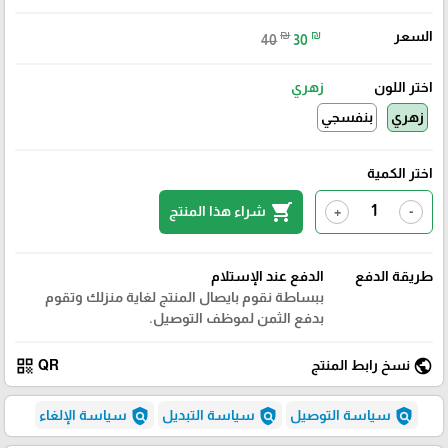
السعر
₪
₪
40
30
اختر اللون
زهري
زهري
بنفسجي
اختر الكمية
shopping_cart
شراء هذا المنتج
+
-
طريقة الدفع
الدفع عند الإستلام
ببساطة نقوم بايصال المنتج لغاية منزلك وتقوم
بدفع الثمن لموظف التوصيل.
qr_code
public
نسخ رابط المنتج
QR
policy
policy
policy
سياسة التوصيل
سياسة التبديل
سياسة الإلغاء