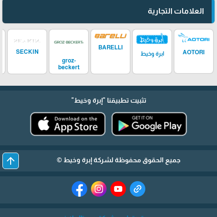
العلامات التجارية
BARELLI
SECKIN
AOTORI
ابرة وخيط
groz-
beckert
تثبيت تطبيقنا
"إبرة وخيط"
arrow_upward
جميع الحقوق محفوظة لشركة إبرة وخيط ©