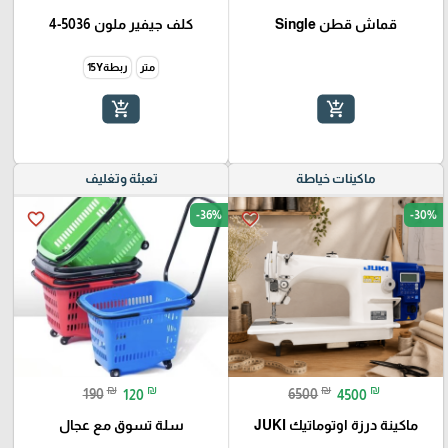
قماش قطن Single
كلف جيفير ملون 5036-4
متر
ربطة15Y
add_shopping_cart
add_shopping_cart
ماكينات خياطة
تعبئة وتغليف
-36%
-30%
favorite_border
favorite_border
₪
₪
₪
₪
190
120
6500
4500
ماكينة درزة اوتوماتيك JUKI
سلة تسوق مع عجال