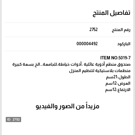
تفاصيل المنتج
رقم المنتج
2752
الباركود
000004492
ITEM NO:5019-7
صندوق منظم أدوية عائلية ،أدوات خياطة،للجامعة…الخ بسعة كبيرة
منظمات بلاستيكية لتنظيم المنزل
الطول:21سم
العرض:12سم
الارتفاع:12سم
مزيداً من الصور والفيديو