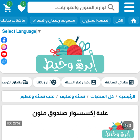
0
0
search
shopping_cart
favorite
home
الكل
تصفية المخزون
مجموعة رمضان والعيد 🌙
ماكينات خياطة
Select Language
▼
commute
emoji_emotions
account_box
ballot
طلباتي السابقة
دخول تجار الجملة
آراء زبائننا
مناطق التوصيل
الرئيسية
كل المنتجات
تعبئة وتغليف
علب تعبئة وتنظيم
علبة إكسسوار صندوق ملون
1 / 3