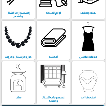
تعبئة وتغليف
لوازم الخياطة
إكسسوارات الشال
والشعر
علاقات ملابس
أقمشة
خرز وكريستال وحروف
تحف وڤازات
إكسسوارات الستائر
مباخر
والتنجيد