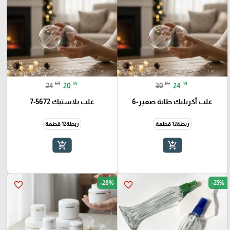
₪
₪
₪
₪
24
20
30
24
علب أكريليك طابة صغير-6
علب بلاستيك 5672-7
ربطة12 قطعة
ربطة12 قطعة
add_shopping_cart
add_shopping_cart
-28%
-25%
favorite_border
favorite_border