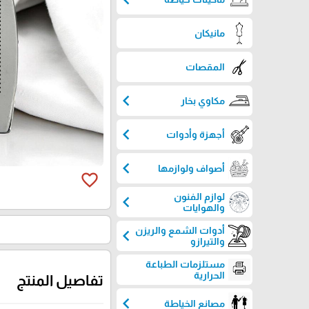
مانيكان
المقصات
chevron_left
مكاوي بخار
chevron_left
أجهزة وأدوات
chevron_left
أصواف ولوازمها
favorite_border
لوازم الفنون
chevron_left
والهوايات
أدوات الشمع والريزن
chevron_left
والتيرازو
مستلزمات الطباعة
الحرارية
تفاصيل المنتج
chevron_left
مصانع الخياطة