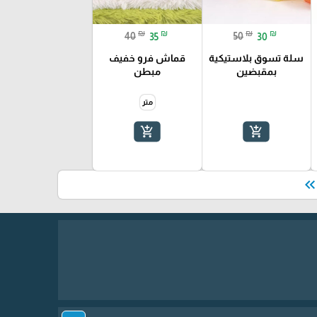
₪
₪
₪
₪
40
35
50
30
سلة تسوق بلاستيكية
قماش فرو خفيف
بمقبضين
مبطن
متر
add_shopping_cart
add_shopping_cart
keyboard_double_arrow_le