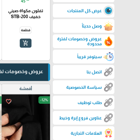
45
تفلون مكواة صيني
عرض كل المنتجات
خفيف STB-200
وصل حديثاً
قطعة
عروض وخصومات لفترة
add_shopping_cart
محدودة
سيتوفر قريباً
عروض وخصومات لفت
اتصل بنا
سياسة الخصوصية
أقمشة
-12%
favorite_border
طلب توظيف
عناوين فروع إبرة وخيط
العلامات التجارية