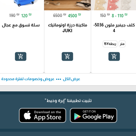
₪
₪
₪
₪
₪
₪
190
120
6500
4500
150
8 - 110
كلف جيفير ملون 5036-
ماكينة درزة اوتوماتيك
سلة تسوق مع عجال
JUKI
4
متر
ربطة15Y
add_shopping_cart
add_shopping_cart
add_shopping_cart
ft
more_horiz
عرض الكل
عروض وخصومات لفترة محدودة
تثبيت تطبيقنا
"إبرة وخيط"