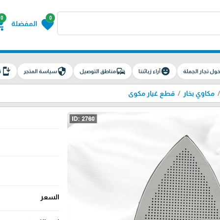
0
0
g_cart
favorite
المفضلة
install_mobile
security
commute
emoji_emotions
ول تجار الجملة
آراء زبائننا
مناطق التوصيل
سياسة المتجر
ت
مكاوي بخار
قطع غيار مكوى
السعر