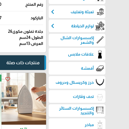
رقم المنتج
0
chevron_left
تعبئة وتغليف
الباركود
7
chevron_left
لوازم الخياطة
جلدة تفلون مكوى26
الطول:24سم
إكسسوارات الشال
والشعر
العرض:13سم
علاقات ملابس
منتجات ذات صلة
أقمشة
favorite_border
خرز وكريستال وحروف
تحف وڤازات
إكسسوارات الستائر
والتنجيد
مباخر
₪