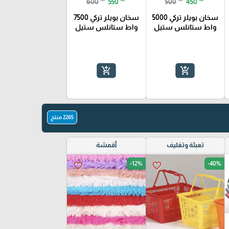
600
550
500
450
سخان بويلر تركي 5000
سخان بويلر تركي 7500
واط ستانلس ستيل
واط ستانلس ستيل
add_shopping_cart
add_shopping_cart
2265 منتج
تعبئة وتغليف
أقمشة
-12%
-40%
favorite_border
favorite_border