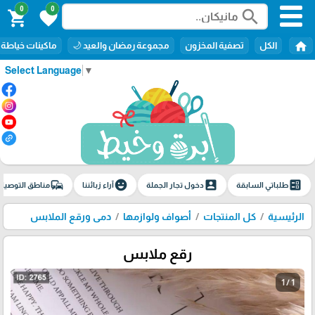
0
0
search
shopping_cart
favorite
home
الكل
تصفية المخزون
مجموعة رمضان والعيد 🌙
ماكينات خياطة
Select Language
▼
commute
emoji_emotions
account_box
ballot
طلباتي السابقة
دخول تجار الجملة
آراء زبائننا
مناطق التوصيل
الرئيسية
كل المنتجات
أصواف ولوازمها
دمى ورقع الملابس
رقع ملابس
1 / 1