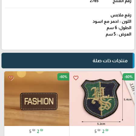
رقم المنتج
2765
رقع ملابس
اللون : احمر مع اسود
الطول: 6 سم
العرض : 5 سم
منتجات ذات صلة
-60%
-60%
favorite_border
favorite_border
₪
₪
₪
₪
5
2
5
2