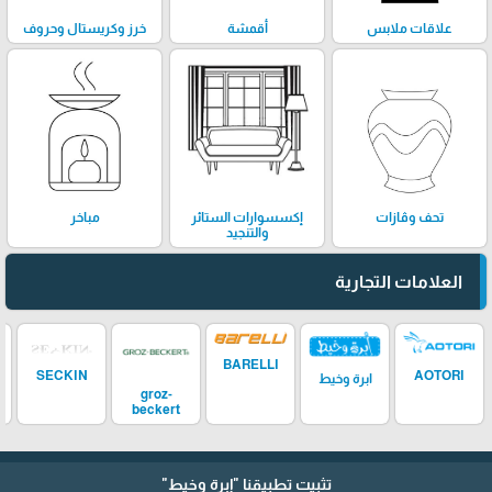
علاقات ملابس
أقمشة
خرز وكريستال وحروف
تحف وڤازات
إكسسوارات الستائر
مباخر
والتنجيد
العلامات التجارية
BARELLI
SECKIN
AOTORI
ابرة وخيط
groz-
beckert
تثبيت تطبيقنا
"إبرة وخيط"