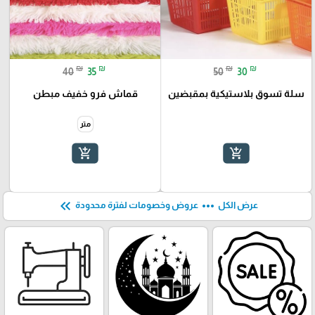
₪
₪
₪
₪
40
35
50
30
سلة تسوق بلاستيكية بمقبضين
قماش فرو خفيف مبطن
متر
add_shopping_cart
add_shopping_cart
keyboard_double_arrow_left
more_horiz
عرض الكل
عروض وخصومات لفترة محدودة