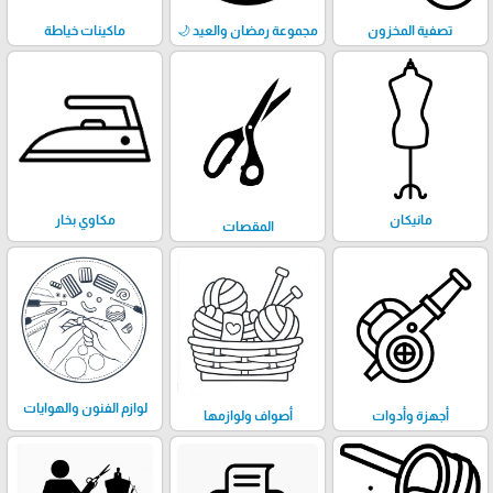
تصفية المخزون
مجموعة رمضان والعيد 🌙
ماكينات خياطة
مانيكان
مكاوي بخار
المقصات
لوازم الفنون والهوايات
أجهزة وأدوات
أصواف ولوازمها