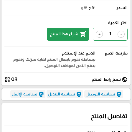
السعر
₪
₪
5
2
اختر الكمية
shopping_cart
شراء هذا المنتج
+
-
طريقة الدفع
الدفع عند الإستلام
ببساطة نقوم بايصال المنتج لغاية منزلك وتقوم
بدفع الثمن لموظف التوصيل.
qr_code
public
نسخ رابط المنتج
QR
policy
policy
policy
سياسة التوصيل
سياسة التبديل
سياسة الإلغاء
تفاصيل المنتج