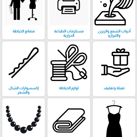
أدوات الشمع والريزن
مستلزمات الطباعة
مصانع الخياطة
والتيرازو
الحرارية
تعبئة وتغليف
لوازم الخياطة
إكسسوارات الشال
والشعر