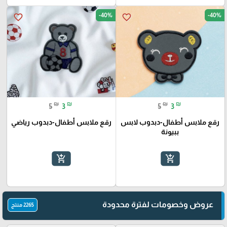
-40%
-40%
favorite_border
favorite_border
₪
₪
₪
₪
5
3
5
3
رقع ملابس أطفال-دبدوب لابس
رقع ملابس أطفال-دبدوب رياضي
ببيونة
add_shopping_cart
add_shopping_cart
عروض وخصومات لفترة محدودة
2265 منتج