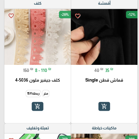
أقمشة
كلف
-26%
-12%
favorite_border
favorite_border
₪
₪
₪
₪
150
8 - 110
40
35
قماش قطن Single
كلف جيفير ملون 5036-4
متر
ربطة15Y
add_shopping_cart
add_shopping_cart
ماكينات خياطة
تعبئة وتغليف