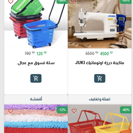
-36%
-30%
favorite_border
favorite_border
₪
₪
₪
₪
190
120
6500
4500
ماكينة درزة اوتوماتيك JUKI
سلة تسوق مع عجال
add_shopping_cart
add_shopping_cart
تعبئة وتغليف
أقمشة
-12%
-40%
favorite_border
favorite_border