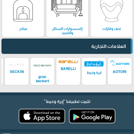
تحف وڤازات
إكسسوارات الستائر
مباخر
والتنجيد
العلامات التجارية
BARELLI
SECKIN
AOTORI
ابرة وخيط
groz-
beckert
تثبيت تطبيقنا
"إبرة وخيط"