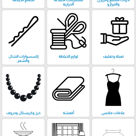
أدوات الشمع والريزن
مستلزمات الطباعة
مصانع الخياطة
والتيرازو
الحرارية
تعبئة وتغليف
لوازم الخياطة
إكسسوارات الشال
والشعر
علاقات ملابس
أقمشة
خرز وكريستال وحروف