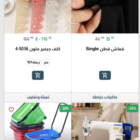
₪
₪
₪
₪
150
8 - 110
40
35
قماش قطن Single
كلف جيفير ملون 5036-4
متر
ربطة15Y
add_shopping_cart
add_shopping_cart
ماكينات خياطة
تعبئة وتغليف
-36%
-30%
favorite_border
favorite_border