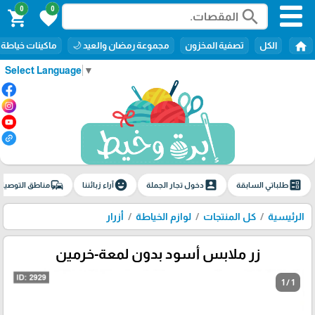
0
0
search
shopping_cart
favorite
home
الكل
تصفية المخزون
مجموعة رمضان والعيد 🌙
ماكينات خياطة
Select Language
▼
commute
emoji_emotions
account_box
ballot
طلباتي السابقة
دخول تجار الجملة
آراء زبائننا
مناطق التوصيل
الرئيسية
كل المنتجات
لوازم الخياطة
أزرار
زر ملابس أسود بدون لمعة-خرمين
1 / 1