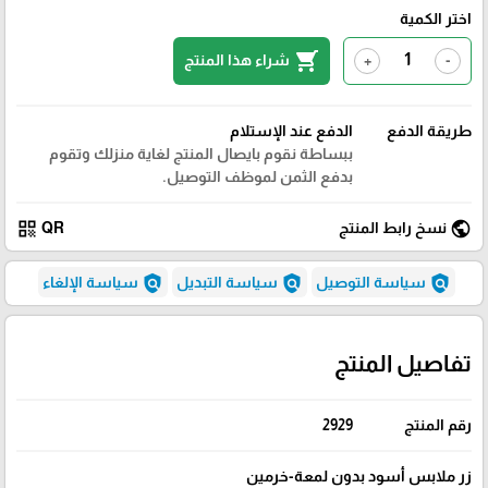
اختر الكمية
shopping_cart
شراء هذا المنتج
+
-
طريقة الدفع
الدفع عند الإستلام
ببساطة نقوم بايصال المنتج لغاية منزلك وتقوم
بدفع الثمن لموظف التوصيل.
qr_code
public
نسخ رابط المنتج
QR
policy
policy
policy
سياسة التوصيل
سياسة التبديل
سياسة الإلغاء
تفاصيل المنتج
رقم المنتج
2929
زر ملابس أسود بدون لمعة-خرمين