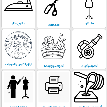
مانيكان
مكاوي بخار
المقصات
لوازم الفنون والهوايات
أجهزة وأدوات
أصواف ولوازمها