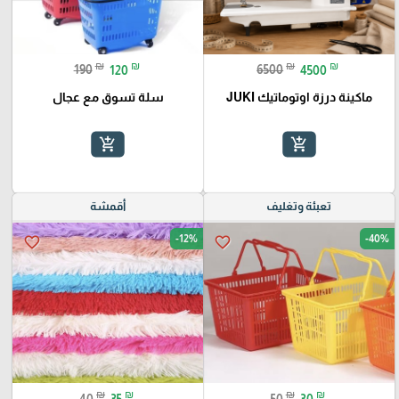
₪
₪
₪
₪
190
120
6500
4500
ماكينة درزة اوتوماتيك JUKI
سلة تسوق مع عجال
add_shopping_cart
add_shopping_cart
تعبئة وتغليف
أقمشة
-12%
-40%
favorite_border
favorite_border
₪
₪
₪
₪