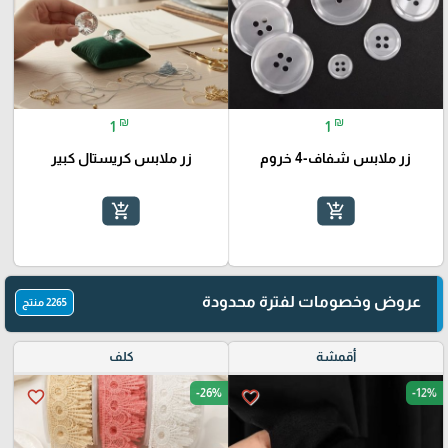
₪
₪
1
1
زر ملابس شفاف-4 خروم
زر ملابس كريستال كبير
add_shopping_cart
add_shopping_cart
عروض وخصومات لفترة محدودة
2265 منتج
أقمشة
كلف
-26%
-12%
favorite_border
favorite_border