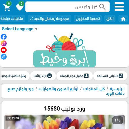
0
0
search
shopping_cart
favorite
home
الكل
تصفية المخزون
مجموعة رمضان والعيد 🌙
ماكينات خياطة
Select Language
▼
commute
emoji_emotions
account_box
ballot
طلباتي السابقة
دخول تجار الجملة
آراء زبائننا
مناطق التوصيل
الرئيسية
كل المنتجات
لوازم الفنون والهوايات
ورد ولوازم صنع
باقات الورد
ورد توليب 5680-1
1 / 9