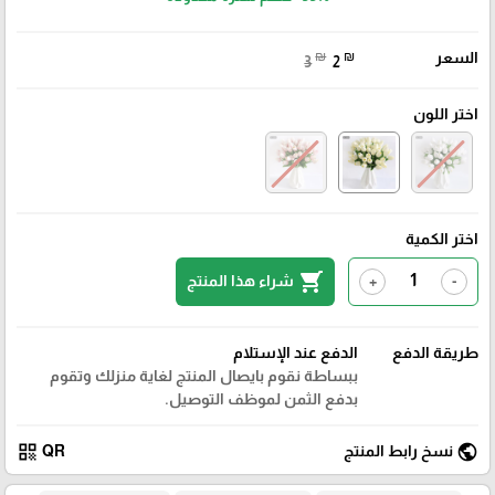
السعر
₪
₪
3
2
اختر اللون
اختر الكمية
shopping_cart
شراء هذا المنتج
+
-
طريقة الدفع
الدفع عند الإستلام
ببساطة نقوم بايصال المنتج لغاية منزلك وتقوم
بدفع الثمن لموظف التوصيل.
qr_code
public
نسخ رابط المنتج
QR