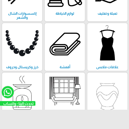
تعبئة وتغليف
لوازم الخياطة
إكسسوارات الشال
والشعر
علاقات ملابس
أقمشة
خرز وكريستال وحروف
تحدث الينا - واتساب
تحف وڤازات
إكسسوارات الستائر
مباخر
والتنجيد