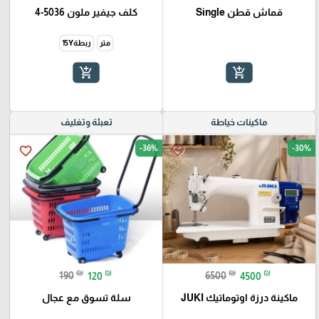
قماش قطن Single
كلف جيفير ملون 5036-4
متر
ربطة15Y
add_shopping_cart
add_shopping_cart
ماكينات خياطة
تعبئة وتغليف
-36%
-30%
favorite_border
favorite_border
₪
₪
₪
₪
190
120
6500
4500
ماكينة درزة اوتوماتيك JUKI
سلة تسوق مع عجال