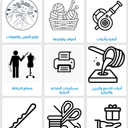
لوازم الفنون والهوايات
أجهزة وأدوات
أصواف ولوازمها
أدوات الشمع والريزن
مستلزمات الطباعة
مصانع الخياطة
والتيرازو
الحرارية