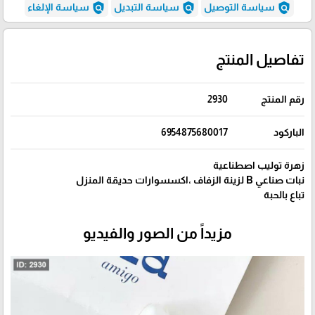
policy
policy
policy
سياسة التوصيل
سياسة التبديل
سياسة الإلغاء
تفاصيل المنتج
رقم المنتج
2930
الباركود
زهرة توليب اصطناعية
نبات صناعي B لزينة الزفاف ،اكسسوارات حديقة المنزل
تباع بالحبة
مزيداً من الصور والفيديو