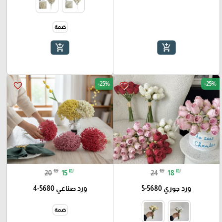
ضمة
add_shopping_cart
add_shopping_cart
-25%
-25%
favorite_border
favorite_border
₪
₪
₪
₪
20
15
24
18
ورد جوري 5680-5
ورد صناعي 5680-4
ضمة