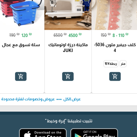
₪
₪
₪
₪
₪
₪
190
120
6500
4500
150
8 - 110
كلف جيفير ملون 5036-
ماكينة درزة اوتوماتيك
سلة تسوق مع عجال
JUKI
4
متر
ربطة15Y
add_shopping_cart
add_shopping_cart
add_shopping_cart
ft
more_horiz
عرض الكل
عروض وخصومات لفترة محدودة
تثبيت تطبيقنا
"إبرة وخيط"