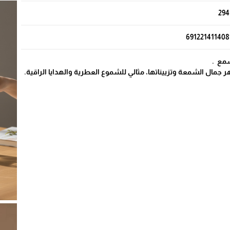
294
691221411408
مع .
ال الشمعة وتزييناتها، مثالي للشموع العطرية والهدايا الراقية.