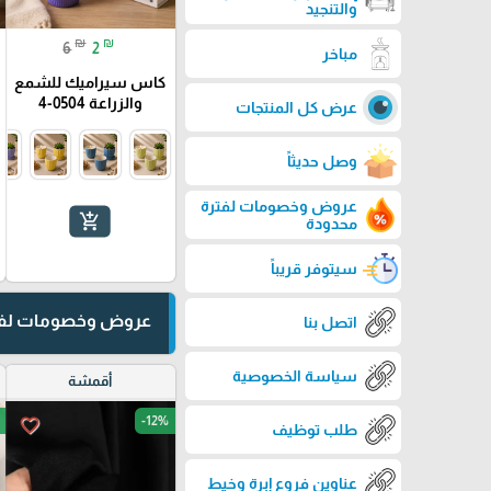
والتنجيد
₪
₪
6
2
مباخر
كاس سيراميك للشمع
والزراعة 0504-4
عرض كل المنتجات
وصل حديثاً
عروض وخصومات لفترة
add_shopping_cart
محدودة
سيتوفر قريباً
عروض وخصومات لفت
اتصل بنا
سياسة الخصوصية
أقمشة
-12%
favorite_border
طلب توظيف
عناوين فروع إبرة وخيط