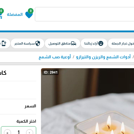
0
0
g_cart
favorite
المفضلة
install_mobile
security
commute
emoji_emotions
ول تجار الجملة
آراء زبائننا
مناطق التوصيل
سياسة المتجر
ت
أدوات الشمع والريزن والتيرازو
أوعية صب الشمع
كاس
السعر
اختر الكمية
+
-