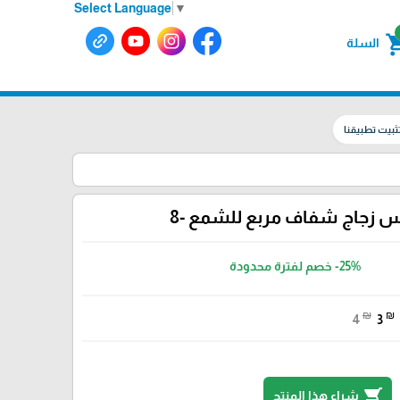
Select Language
▼
shoppin
السلة
ثبيت تطبيقنا
 زجاج شفاف مربع للشمع -8
-25%
خصم لفترة محدودة
₪
₪
4
3
shopping_cart
شراء هذا المنتج