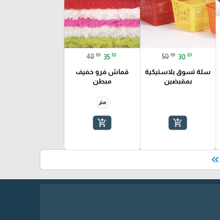
₪
₪
₪
₪
40
35
50
30
سلة تسوق بلاستيكية
قماش فرو خفيف
بمقبضين
مبطن
متر
add_shopping_cart
add_shopping_cart
keyboard_double_arrow_le