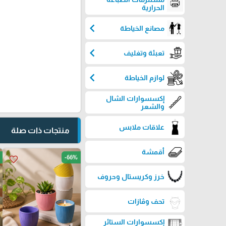
الحرارية
chevron_left
مصانع الخياطة
chevron_left
تعبئة وتغليف
chevron_left
لوازم الخياطة
إكسسوارات الشال
والشعر
علاقات ملابس
منتجات ذات صلة
أقمشة
-66%
favorite_border
خرز وكريستال وحروف
تحف وڤازات
إكسسوارات الستائر