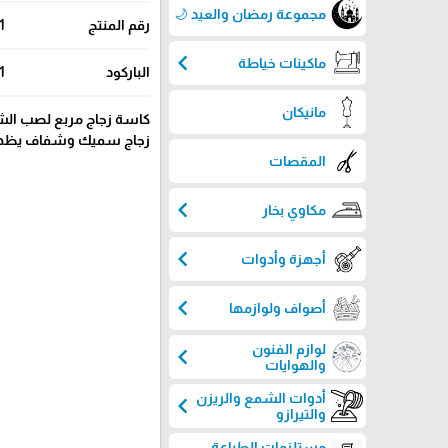
مجموعة رمضان والعيد 🌙
رقم المنتج
1
chevron_left
ماكينات خياطة
الباركود
1
مانيكان
كاسة زجاج مربع لصب الش
زجاج سميك وشفاف يظهر جم
المقصات
chevron_left
مكاوي بخار
chevron_left
أجهزة وأدوات
chevron_left
أصواف ولوازمها
لوازم الفنون
chevron_left
والهوايات
أدوات الشمع والريزن
chevron_left
والتيرازو
مستلزمات الطباعة