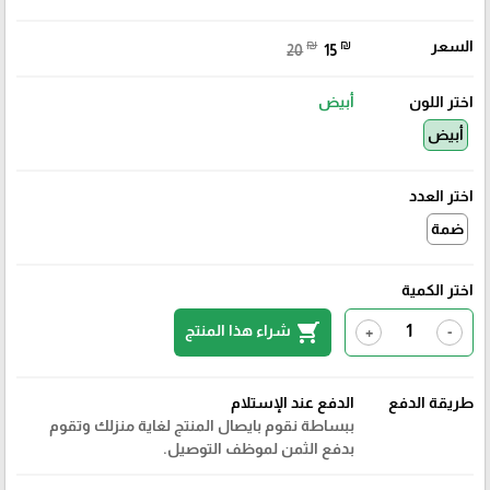
السعر
₪
₪
20
15
اختر اللون
أبيض
أبيض
اختر العدد
ضمة
اختر الكمية
shopping_cart
شراء هذا المنتج
+
-
طريقة الدفع
الدفع عند الإستلام
ببساطة نقوم بايصال المنتج لغاية منزلك وتقوم
بدفع الثمن لموظف التوصيل.