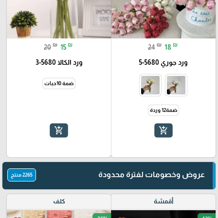
₪
₪
₪
₪
20
15
24
18
ورد جوري 5680-5
ورد الكالا 5680-3
ضمة 10حبات
ضمة12 وردة
add_shopping_cart
add_shopping_cart
عروض وخصومات لفترة محدودة
2265 منتج
أقمشة
كلف