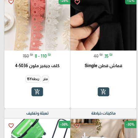
-26%
-12%
favorite_border
favorite_border
₪
₪
₪
₪
150
8 - 110
40
35
قماش قطن Single
كلف جيفير ملون 5036-4
متر
ربطة15Y
add_shopping_cart
add_shopping_cart
ماكينات خياطة
تعبئة وتغليف
-36%
-30%
favorite_border
favorite_border