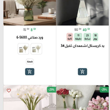
₪
₪
₪
₪
15
8
90
40
03
11
23
18
ورد صناعي 5680-6
يوم
ساعة
دقيقة
ثانية
يد كريستال/شمعدان ثقيل#3
ضمة
add_shopping_cart
add_shopping_cart
-25%
-25%
favorite_border
favorite_border