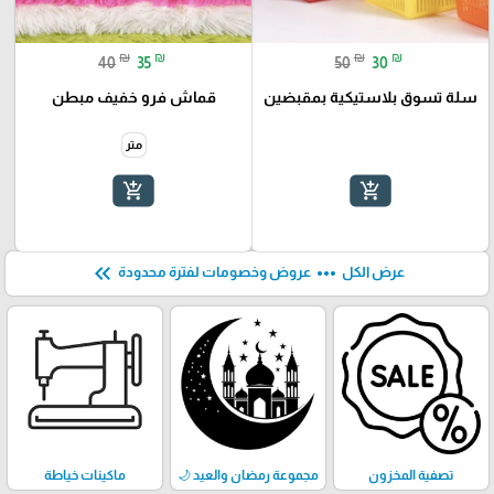
₪
₪
₪
₪
40
35
50
30
سلة تسوق بلاستيكية بمقبضين
قماش فرو خفيف مبطن
متر
add_shopping_cart
add_shopping_cart
keyboard_double_arrow_left
more_horiz
عرض الكل
عروض وخصومات لفترة محدودة
تصفية المخزون
مجموعة رمضان والعيد 🌙
ماكينات خياطة