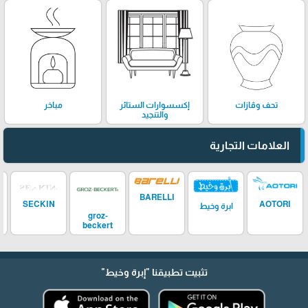
تحف وڤازات
إكسسوارات الستائر
مباخر
والتنجيد
العلامات التجارية
BARELLI
SECKIN
AOTORI
ابرة وخيط
groz-
beckert
تثبيت تطبيقنا
"إبرة وخيط"