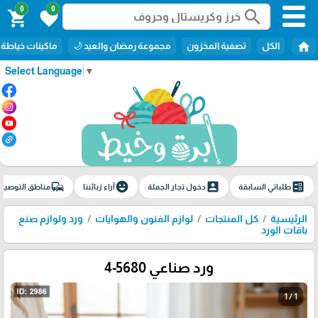
0
0
search
shopping_cart
favorite
home
الكل
تصفية المخزون
مجموعة رمضان والعيد 🌙
ماكينات خياطة
Select Language
▼
commute
emoji_emotions
account_box
ballot
طلباتي السابقة
دخول تجار الجملة
آراء زبائننا
مناطق التوصيل
الرئيسية
كل المنتجات
لوازم الفنون والهوايات
ورد ولوازم صنع
باقات الورد
ورد صناعي 5680-4
1 / 1