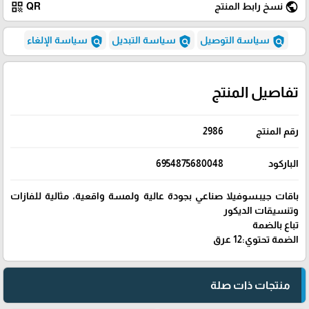
qr_code
public
نسخ رابط المنتج
QR
policy
policy
policy
سياسة التوصيل
سياسة التبديل
سياسة الإلغاء
تفاصيل المنتج
رقم المنتج
2986
الباركود
6954875680048
باقات جيبـسوفيلا صناعي بجودة عالية ولمسة واقعية، مثالية للفازات
وتنسيقات الديكور
تباع بالضمة
الضمة تحتوي:12 عرق
منتجات ذات صلة