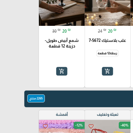
₪
₪
₪
₪
30
20
24
20
علب بلاستيك 5672-7
شمع أبيض طويل-
دزينة 12 قطعة
ربطة12 قطعة
add_shopping_cart
add_shopping_cart
2265 منتج
تعبئة وتغليف
أقمشة
-12%
-40%
favorite_border
favorite_border