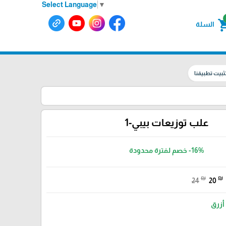
Select Language
▼
shoppin
السلة
ثبيت تطبيقنا
علب توزيعات بيبي-1
-16%
خصم لفترة محدودة
₪
₪
24
20
أزرق