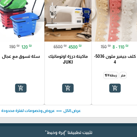
₪
₪
₪
₪
₪
₪
190
120
6500
4500
150
8 - 110
كلف جيفير ملون 5036-
ماكينة درزة اوتوماتيك
سلة تسوق مع عجال
JUKI
4
متر
ربطة15Y
add_shopping_cart
add_shopping_cart
add_shopping_cart
ft
more_horiz
عرض الكل
عروض وخصومات لفترة محدودة
تثبيت تطبيقنا
"إبرة وخيط"