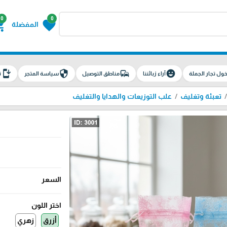
0
0
g_cart
favorite
المفضلة
install_mobile
security
commute
emoji_emotions
ول تجار الجملة
آراء زبائننا
مناطق التوصيل
سياسة المتجر
ت
تعبئة وتغليف
علب التوزيعات والهدايا والتغليف
السعر
اختر اللون
أزرق
زهري