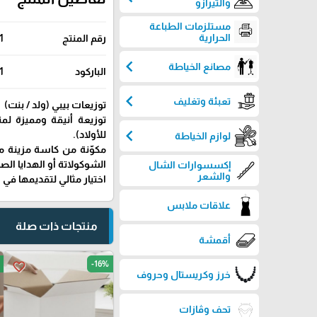
والتيرازو
مستلزمات الطباعة
الحرارية
رقم المنتج
1
chevron_left
مصانع الخياطة
الباركود
1
chevron_left
تعبئة وتغليف
توزيعات بيبي (ولد / بنت)
توزيعة أنيقة ومميزة لمن
chevron_left
للأولاد).
لوازم الخياطة
مكوّنة من كاسة مزينة 
الشوكولاتة أو الهدايا الص
إكسسوارات الشال
والشعر
اختيار مثالي لتقديمها في
علاقات ملابس
منتجات ذات صلة
أقمشة
-16%
favorite_border
خرز وكريستال وحروف
تحف وڤازات