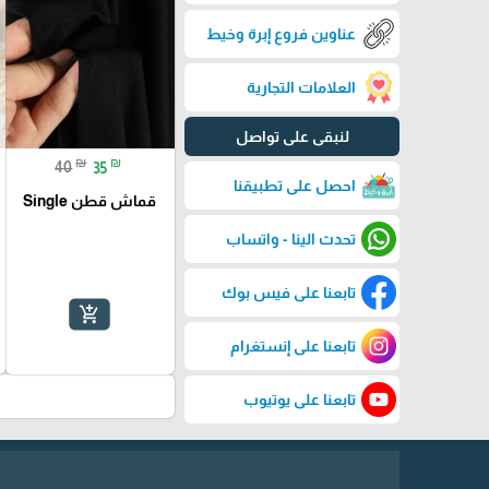
عناوين فروع إبرة وخيط
العلامات التجارية
لنبقى على تواصل
₪
₪
40
35
احصل على تطبيقنا
قماش قطن Single
تحدث الينا - واتساب
تابعنا على فيس بوك
add_shopping_cart
تابعنا على إنستغرام
تابعنا على يوتيوب