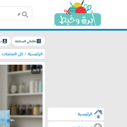
search
account_box
ballot
طلباتي السابقة
دخ
الرئيسية
كل المنتجات
1 / 1
الرئيسية