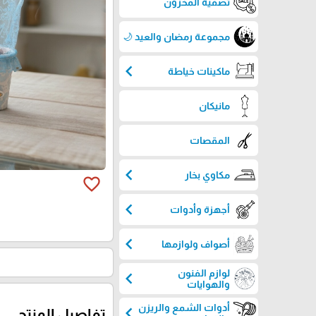
تصفية المخزون
مجموعة رمضان والعيد 🌙
chevron_left
ماكينات خياطة
مانيكان
المقصات
chevron_left
مكاوي بخار
favorite_border
chevron_left
أجهزة وأدوات
chevron_left
أصواف ولوازمها
لوازم الفنون
chevron_left
والهوايات
أدوات الشمع والريزن
chevron_left
تفاصيل المنتج