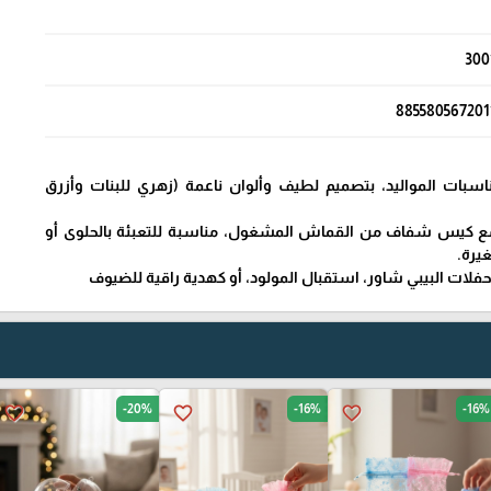
300
885580567201
اسبات المواليد، بتصميم لطيف وألوان ناعمة (زهري للبنات وأزرق
مع كيس شفاف من القماش المشغول، مناسبة للتعبئة بالحلوى أو
غيرة.
 حفلات البيبي شاور، استقبال المولود، أو كهدية راقية للضيوف
-20%
-16%
-16%
favorite_border
favorite_border
favorite_border