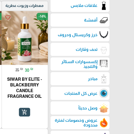
علاقات ملابس
معطرات وزيوت عطرية
-14%
favorite_border
أقمشة
خرز وكريستال وحروف
تحف وڤازات
إكسسوارات الستائر
والتنجيد
₪
₪
35
30
مباخر
SIWAR BY ELITE -
BLACKBERRY
CANDLE
عرض كل المنتجات
FRAGRANCE OIL
وصل حديثاً
add_shopping_cart
عروض وخصومات لفترة
محدودة