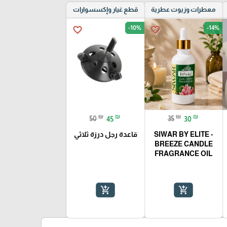
معطرات وزيوت عطرية
قطع غيار وإكسسوارات
-10%
-14%
favorite_border
favorite_border
₪
₪
₪
₪
50
45
35
30
SIWAR BY ELITE -
قاعدة رجل درزة ثلاثي
BREEZE CANDLE
FRAGRANCE OIL
add_shopping_cart
add_shopping_cart