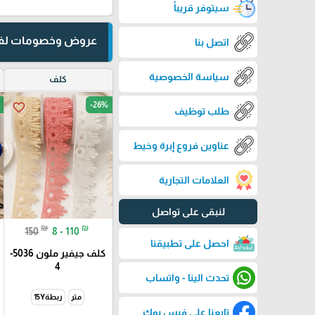
سيتوفر قريباً
عروض وخصومات لفت
اتصل بنا
سياسة الخصوصية
كلف
-26%
favorite_border
طلب توظيف
عناوين فروع إبرة وخيط
العلامات التجارية
لنبقى على تواصل
₪
₪
150
8 - 110
احصل على تطبيقنا
كلف جيفير ملون 5036-
4
تحدث الينا - واتساب
متر
ربطة15Y
تابعنا على فيس بوك