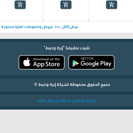
add_shopping_cart
add_shopping_cart
add_shopping_cart
ft
more_horiz
عرض الكل
عروض وخصومات لفترة محدودة
تثبيت تطبيقنا
"إبرة وخيط"
جميع الحقوق محفوظة لشركة إبرة وخيط ©
برمجة وتطوير شركة ديجيتال لايف