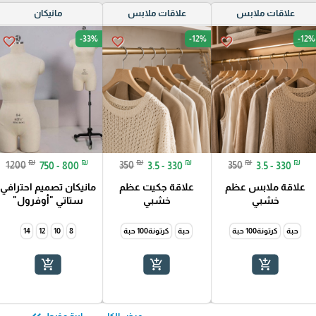
علاقات ملابس
علاقات ملابس
مانيكان
-33%
-12%
-12%
favorite_border
favorite_border
favorite_border
₪
₪
₪
₪
₪
₪
1200
750 - 800
350
3.5 - 330
350
3.5 - 330
علاقة ملابس عظم
علاقة جكيت عظم
مانيكان تصميم احترافي
خشبي
خشبي
ستاتي "أوفرول"
حبة
كرتونة100 حبة
حبة
كرتونة100 حبة
8
10
12
14
add_shopping_cart
add_shopping_cart
add_shopping_cart