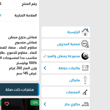
رقم المنتج
5
العلامة التجارية
ا
الرئيسية
قماش بدوي مبطن
قماش منسوج
تصفية المخزون
مقاوم للماء ، مضاد للعف
للماء ، مقاوم للدموع ، طار
مجموعة رمضان والعيد 🌙
مناسب جدا لمنسوجات المنز
100% بوليستر
chevron_left
ماكينات خياطة
وزن المتر 260 غرام
عرض 145 سم
مانيكان
منتجات ذات صلة
المقصات
chevron_left
-12%
favorite_border
مكاوي بخار