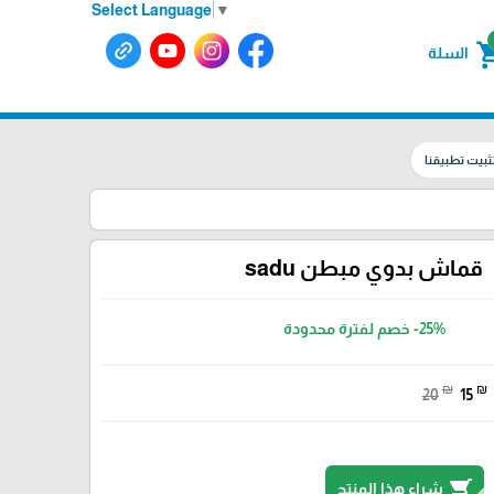
Select Language
▼
shoppin
السلة
ثبيت تطبيقنا
قماش بدوي مبطن sadu
-25%
خصم لفترة محدودة
₪
₪
20
15
shopping_cart
شراء هذا المنتج