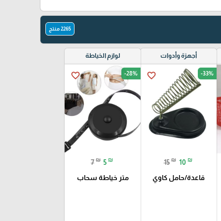
2265 منتج
أجهزة وأدوات
لوازم الخياطة
-28%
-33%
favorite_border
favorite_border
₪
₪
₪
₪
7
5
15
10
قاعدة/حامل كاوي
متر خياطة سحاب