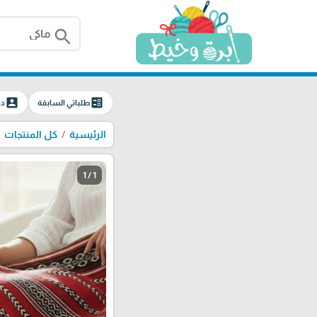
search
account_box
ballot
طلباتي السابقة
دخ
الرئيسية
كل المنتجات
1 / 1