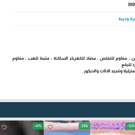
300
برة وخيط
ن ، مقاوم للتقلص ، مضاد للكهرباء الساكنة ، مثبط للهب ، مقاوم
د للبقع
لية وتنجيد الاثاث والديكور
-41%
-33%
-12%
favorite_border
favorite_border
favorite_border