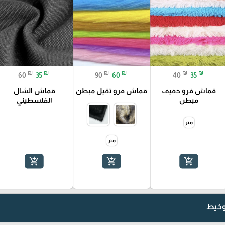
₪
₪
₪
₪
₪
₪
60
35
90
60
40
35
قماش فرو خفيف
قماش فرو ثقيل مبطن
قماش الشال
مبطن
الفلسطيني
متر
متر
add_shopping_cart
add_shopping_cart
add_shopping_cart
 وخيط