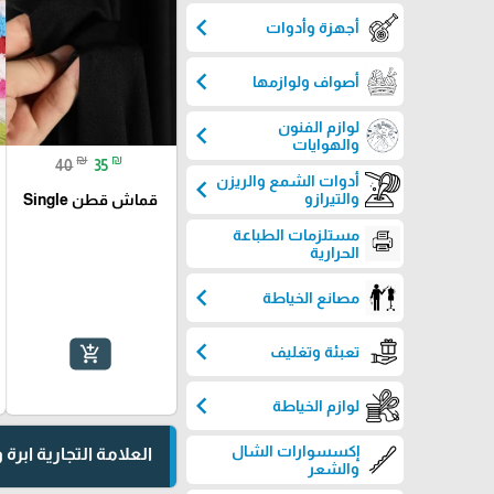
chevron_left
أجهزة وأدوات
chevron_left
أصواف ولوازمها
لوازم الفنون
chevron_left
والهوايات
₪
₪
40
35
أدوات الشمع والريزن
chevron_left
والتيرازو
قماش قطن Single
مستلزمات الطباعة
الحرارية
chevron_left
مصانع الخياطة
chevron_left
add_shopping_cart
تعبئة وتغليف
chevron_left
لوازم الخياطة
إكسسوارات الشال
العلامة التجارية ابرة
والشعر