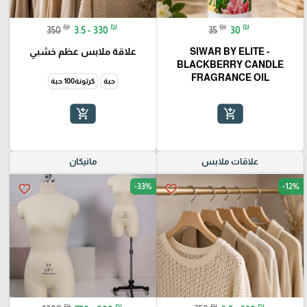
₪
₪
₪
₪
350
3.5 - 330
35
30
SIWAR BY ELITE -
علاقة ملابس عظم خشبي
BLACKBERRY CANDLE
FRAGRANCE OIL
حبة
كرتونة100 حبة
add_shopping_cart
add_shopping_cart
علاقات ملابس
مانيكان
-33%
-12%
favorite_border
favorite_border
₪
₪
₪
₪