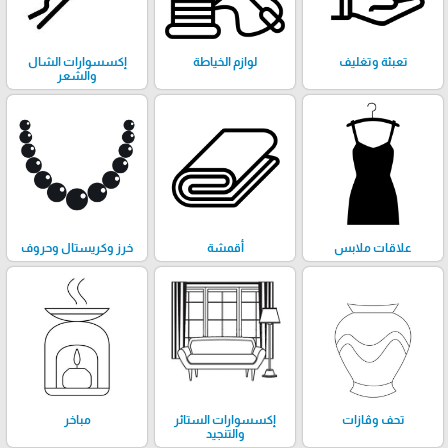
تعبئة وتغليف
لوازم الخياطة
إكسسوارات الشال
والشعر
علاقات ملابس
أقمشة
خرز وكريستال وحروف
تحف وڤازات
إكسسوارات الستائر
مباخر
والتنجيد