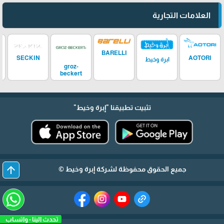
العلامات التجارية
BARELLI
SECKIN
AOTORI
ابرة وخيط
groz-
beckert
تثبيت تطبيقنا
"إبرة وخيط"
arrow_upward
جميع الحقوق محفوظة لشركة إبرة وخيط ©
تحدث الينا - واتساب