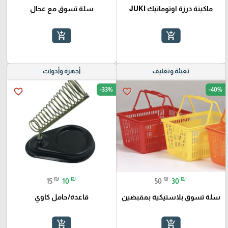
ماكينة درزة اوتوماتيك JUKI
سلة تسوق مع عجال
add_shopping_cart
add_shopping_cart
تعبئة وتغليف
أجهزة وأدوات
-33%
-40%
favorite_border
favorite_border
₪
₪
₪
₪
15
10
50
30
سلة تسوق بلاستيكية بمقبضين
قاعدة/حامل كاوي
add_shopping_cart
add_shopping_cart