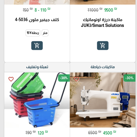
₪
₪
₪
₪
150
8 - 110
11000
9500
ماكينة درزة اوتوماتيك
كلف جيفير ملون 5036-4
JUKI/Smart Solutions
متر
ربطة15Y
add_shopping_cart
add_shopping_cart
ماكينات خياطة
تعبئة وتغليف
-36%
-30%
favorite_border
favorite_border
₪
₪
₪
₪
190
120
6500
4500