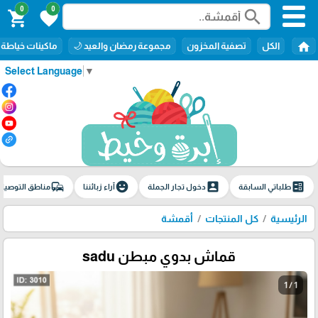
0
0
search
shopping_cart
favorite
home
الكل
تصفية المخزون
مجموعة رمضان والعيد 🌙
ماكينات خياطة
Select Language
▼
commute
emoji_emotions
account_box
ballot
طلباتي السابقة
دخول تجار الجملة
آراء زبائننا
مناطق التوصيل
الرئيسية
كل المنتجات
أقمشة
قماش بدوي مبطن sadu
1 / 1