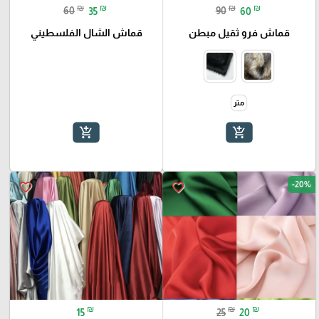
₪
₪
₪
₪
60
35
90
60
قماش فرو ثقيل مبطن
قماش الشال الفلسطيني
متر
add_shopping_cart
add_shopping_cart
-20%
favorite_border
favorite_border
₪
₪
₪
15
25
20