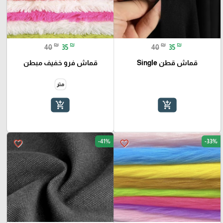
₪
₪
₪
₪
40
35
40
35
قماش قطن Single
قماش فرو خفيف مبطن
متر
add_shopping_cart
add_shopping_cart
-41%
-33%
favorite_border
favorite_border