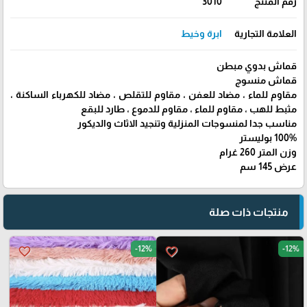
رقم المنتج
3010
العلامة التجارية
ابرة وخيط
قماش بدوي مبطن
قماش منسوج
مقاوم للماء ، مضاد للعفن ، مقاوم للتقلص ، مضاد للكهرباء الساكنة ،
مثبط للهب ، مقاوم للماء ، مقاوم للدموع ، طارد للبقع
مناسب جدا لمنسوجات المنزلية وتنجيد الاثاث والديكور
100% بوليستر
وزن المتر 260 غرام
عرض 145 سم
منتجات ذات صلة
-12%
-12%
favorite_border
favorite_border