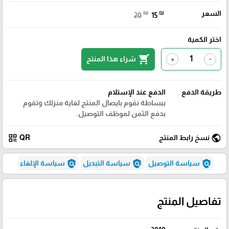
السعر
₪
₪
20
15
اختر الكمية
shopping_cart
شراء هذا المنتج
+
-
طريقة الدفع
الدفع عند الإستلام
ببساطة نقوم بايصال المنتج لغاية منزلك وتقوم
بدفع الثمن لموظف التوصيل.
qr_code
public
نسخ رابط المنتج
QR
policy
policy
policy
سياسة التوصيل
سياسة التبديل
سياسة الإلغاء
تفاصيل المنتج