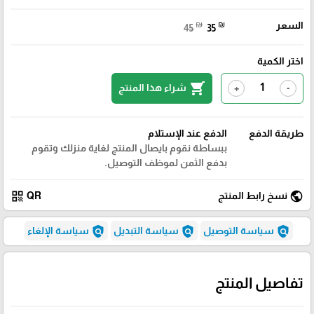
السعر
₪
₪
45
35
اختر الكمية
shopping_cart
شراء هذا المنتج
+
-
طريقة الدفع
الدفع عند الإستلام
ببساطة نقوم بايصال المنتج لغاية منزلك وتقوم
بدفع الثمن لموظف التوصيل.
qr_code
public
نسخ رابط المنتج
QR
policy
policy
policy
سياسة التوصيل
سياسة التبديل
سياسة الإلغاء
تفاصيل المنتج