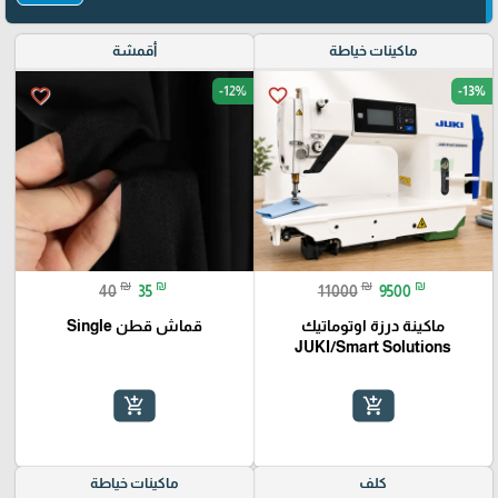
ماكينات خياطة
أقمشة
-12%
-13%
favorite_border
favorite_border
₪
₪
₪
₪
40
35
11000
9500
ماكينة درزة اوتوماتيك
قماش قطن Single
JUKI/Smart Solutions
add_shopping_cart
add_shopping_cart
كلف
ماكينات خياطة