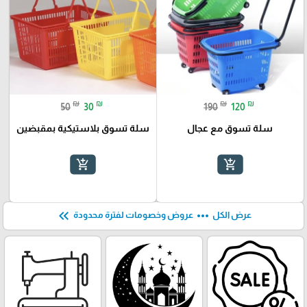
₪
₪
₪
₪
50
30
190
120
سلة تسوق مع عجال
سلة تسوق بلاستيكية بمقبضين
add_shopping_cart
add_shopping_cart
keyboard_double_arrow_left
more_horiz
عرض الكل
عروض وخصومات لفترة محدودة