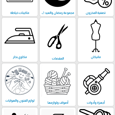
تصفية المخزون
مجموعة رمضان والعيد 🌙
ماكينات خياطة
مانيكان
مكاوي بخار
المقصات
لوازم الفنون والهوايات
أجهزة وأدوات
أصواف ولوازمها