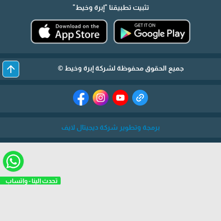
تثبيت تطبيقنا
"إبرة وخيط"
arrow_upward
جميع الحقوق محفوظة لشركة إبرة وخيط ©
برمجة وتطوير شركة ديجيتال لايف
تحدث الينا - واتساب