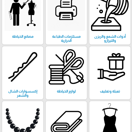
أدوات الشمع والريزن
مستلزمات الطباعة
مصانع الخياطة
والتيرازو
الحرارية
تعبئة وتغليف
لوازم الخياطة
إكسسوارات الشال
والشعر