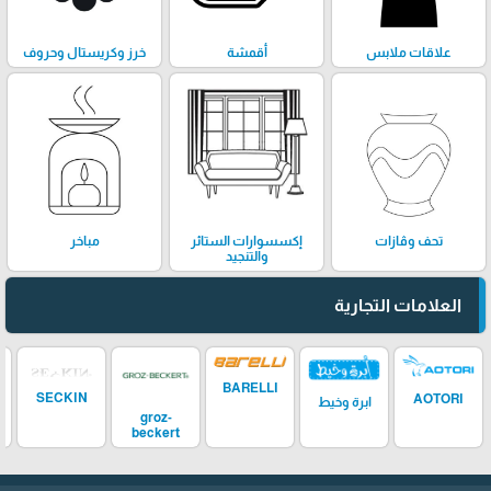
علاقات ملابس
أقمشة
خرز وكريستال وحروف
تحف وڤازات
إكسسوارات الستائر
مباخر
والتنجيد
العلامات التجارية
BARELLI
SECKIN
AOTORI
ابرة وخيط
groz-
beckert